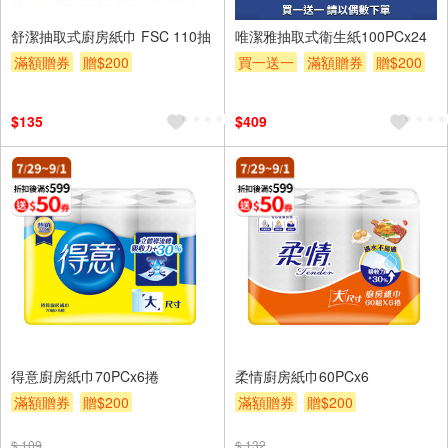
24入
舒潔抽取式廚房紙巾 FSC 110抽
唯潔雅抽取式衛生紙100PCx24
滿額贈券
贈$200
買一送一
滿額贈券
贈$200
$135
$409
得意廚房紙巾70PCx6捲
柔情廚房紙巾60PCx6
滿額贈券
贈$200
滿額贈券
贈$200
$ 109
$ 132