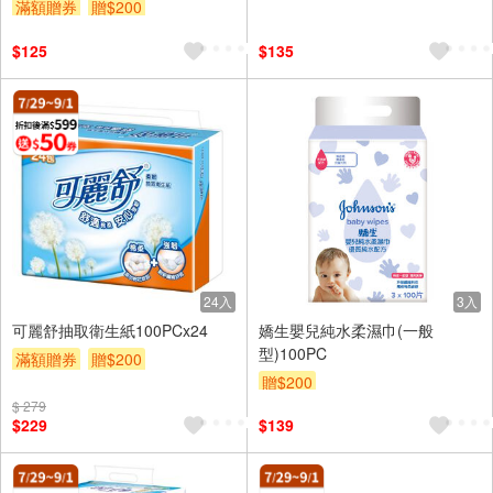
滿額贈券
贈$200
$125
$135
24入
3入
可麗舒抽取衛生紙100PCx24
嬌生嬰兒純水柔濕巾(一般
型)100PC
滿額贈券
贈$200
贈$200
$ 279
$229
$139