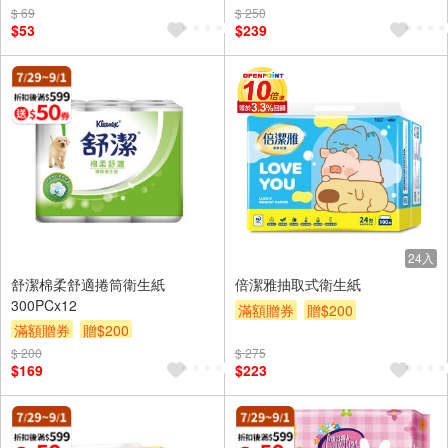
$ 69
$ 250
$53
$239
24入
舒潔棉柔舒適捲筒衛生紙
倍潔雅抽取式衛生紙
300PCx12
滿額贈券
贈$200
滿額贈券
贈$200
$ 200
$ 275
$169
$223