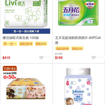
24入
優活抽取式衛生紙 100抽
五月花超強韌廚房紙巾-60PCx6
捲
買一送一
滿額贈券
贈$200
滿額贈券
贈$200
$ 145
$415
$105