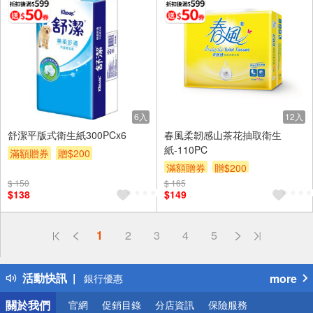
6入
12入
舒潔平版式衛生紙300PCx6
春風柔韌感山茶花抽取衛生
紙-110PC
滿額贈券
贈$200
滿額贈券
贈$200
$ 150
$ 165
$138
$149
偏遠地區配送
詐騙網頁！請小心！
1
2
3
4
5
得獎公告
熱門話題
活動快訊
more
銀行優惠
偏遠地區配送
關於我們
官網
促銷目錄
分店資訊
保險服務
詐騙網頁！請小心！