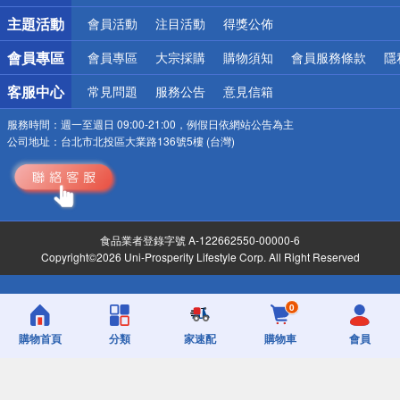
主題活動
會員活動
注目活動
得獎公佈
會員專區
會員專區
大宗採購
購物須知
會員服務條款
隱
客服中心
常見問題
服務公告
意見信箱
服務時間：
週一至週日 09:00-21:00，例假日依網站公告為主
公司地址：
台北市北投區大業路136號5樓 (台灣)
食品業者登錄字號 A-122662550-00000-6
Copyright©2026 Uni-Prosperity Lifestyle Corp. All Right Reserved
0
購物首頁
分類
家速配
購物車
會員