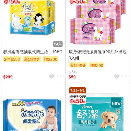
24入
春風柔膚感抽取式衛生紙-110PC
康乃馨寶寶潔膚濕巾20片外出包
3入組
2件$558
滿額贈券
贈$200
滿額贈券
贈$200
$ 64
$299
$59