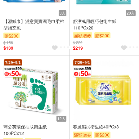
3入
20入
【濕紙巾】滿意寶寶濕毛巾柔棉
舒潔萬用輕巧包衛生紙
型補充包
110PCx20
滿額贈券
贈$200
贈$200
$ 156
$ 220
$139
$219
12入
蒲公英環保抽取衛生紙
春風濕拭衛生紙40PCx3
100PCx12
滿額贈券
贈$200