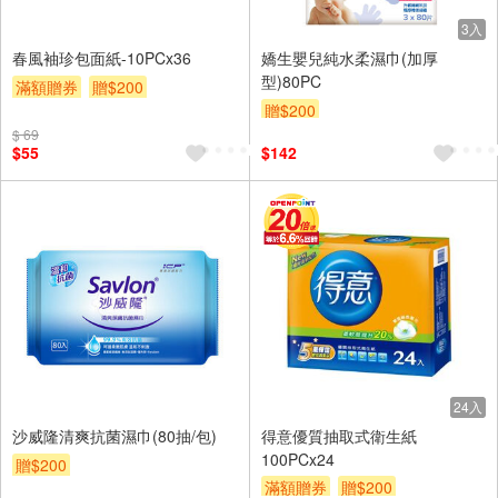
3入
春風袖珍包面紙-10PCx36
嬌生嬰兒純水柔濕巾(加厚
型)80PC
滿額贈券
贈$200
贈$200
$ 69
$55
$142
24入
沙威隆清爽抗菌濕巾(80抽/包)
得意優質抽取式衛生紙
100PCx24
贈$200
滿額贈券
贈$200