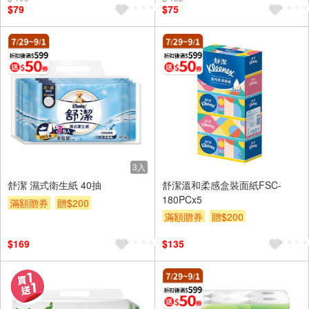
$79
$75
3入
舒潔 濕式衛生紙 40抽
舒潔溫和柔感盒裝面紙FSC-
180PCx5
滿額贈券
贈$200
滿額贈券
贈$200
$169
$135