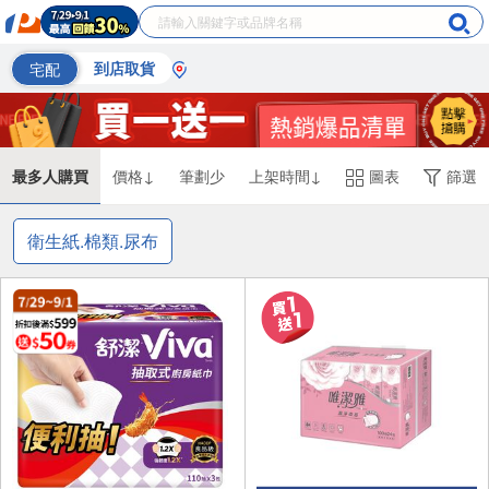
宅配
到店取貨
最多人購買
價格↓
筆劃少
上架時間↓
圖表
篩選
衛生紙.棉類.尿布