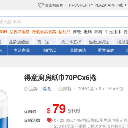
萬家福服務
PROSPERITY PLAZA APP下載
IGN
父親節送禮
冷氣最高省萬
福利品
餅乾
泡麵
飲料
中元拜拜
義
洋芋片
城
品牌旗艦館
買一送一
第二件五折
點數加碼送
檔期
泡
生活家電
熱門3C
美妝個清
嬰童保健
得意廚房紙巾70PCx6捲
◎品牌：
得意
◎規格： 70PC張 x 6 x 1Pack包
79
$
$109
促銷價
促銷活動
07/29-09/01 衛生紙/面紙/廚房紙巾指
$50劵(單筆不累贈，贈送之折價券將於訂