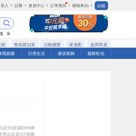
結帳
登入
註冊
會員中心
訂單查詢
購物車(0)
美
米
促銷
整箱購划算
活動總覽
家速配
超商取貨
休閒娛樂
日用生活
傢俱寢飾
服飾鞋包
定商品折扣後滿$599贈
單商品送達3日後匯