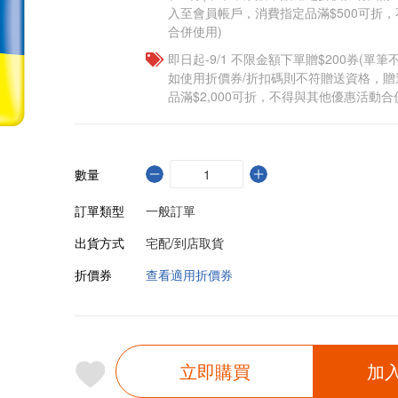
入至會員帳戶，消費指定品滿$500可折
合併使用)
即日起-9/1 不限金額下單贈$200券(單
如使用折價券/折扣碼則不符贈送資格，
品滿$2,000可折，不得與其他優惠活動合
數量
訂單類型
一般訂單
出貨方式
宅配/到店取貨
折價券
查看適用折價券
立即購買
加