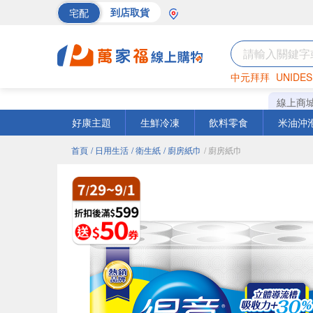
宅配
到店取貨
中元拜拜
UNIDES
巧克力
罐頭
海苔
線上商
好康主題
生鮮冷凍
飲料零食
米油沖
首頁
/ 日用生活
/ 衛生紙
/ 廚房紙巾
/ 廚房紙巾