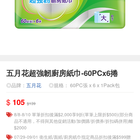
五月花超強韌廚房紙巾-60PCx6捲
◎品牌：
五月花
◎規格： 60PC張 x 6 x 1Pack包
$
105
$139
8/8-8/10 單筆折扣後滿$2,000享9折(單筆上限折$500)(部分商
品不適用，不得與其他促銷活動/加價購/折價券/折扣碼併用)離
$2000
07/29-09/01 衛生紙/面紙/廚房紙巾指定商品折扣後滿$599贈