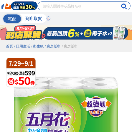
宅配
到店取貨
首頁
/ 日用生活
/ 衛生紙
/ 廚房紙巾
/ 廚房紙巾