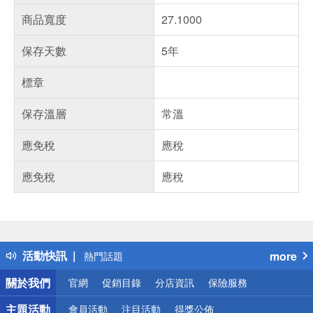
商品寬度
27.1000
保存天數
5年
標章
保存溫層
常溫
應免稅
應稅
應免稅
應稅
偏遠地區配送
詐騙網頁！請小心！
得獎公告
活動快訊
more
熱門話題
銀行優惠
關於我們
官網
促銷目錄
分店資訊
保險服務
偏遠地區配送
詐騙網頁！請小心！
主題活動
會員活動
注目活動
得獎公佈