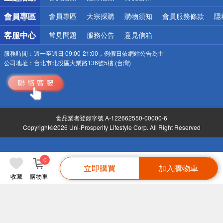
會員專區
會員專區
大宗採購
購物須知
會員服務條款
隱
客服中心
常見問題
服務公告
意見信箱
服務時間：
週一至週日 09:00-21:00，例假日依網站公告為主
公司地址：
台北市北投區大業路136號5樓 (台灣)
食品業者登錄字號 A-122662550-00000-6
Copyright©2026 Uni-Prosperity Lifestyle Corp. All Right Reserved
0
立即購買
加入購物車
收藏
購物車