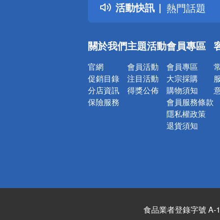
活動快訊
熱門話題
銀行優惠
偏遠地區配
關於我們
主題活動
會員專區
詐騙網頁！
官網
會員活動
會員專區
促銷目錄
注目活動
大宗採購
分店資訊
得獎公佈
購物須知
保險服務
會員服務條款
隱私權政策
退貨須知
食品業者登錄字號 A-122