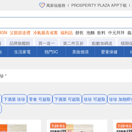
萬家福服務
PROSPERITY PLAZA APP下載
IGN
父親節送禮
冷氣最高省萬
福利品
餅乾
泡麵
飲料
中元拜拜
義
衛生紙
城
品牌旗艦館
買一送一
第二件五折
點數加碼送
檔期
泡
生活家電
熱門3C
美妝個清
嬰童保健
珍 "
下酒菜 珍珍
零食 可超取
下酒菜 可超取
珍珍 可超取
珍珍 加熱即