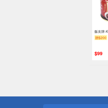
飯友牌-K
贈$200
$99
偏遠地區配
詐騙網頁！
得獎公告