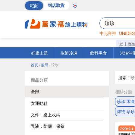
宅配
到店取貨
中元拜拜
UNIDES
海苔
巧克力
罐頭
線上商
好康主題
生鮮冷凍
飲料零食
米油沖
首頁
/ 搜尋
/ 珍珍
搜索 " 珍
商品分類
全部
相關分類
珍珍 零食
女運動鞋
炸物 珍珍
文件．桌上收納
乳液．防曬．保養