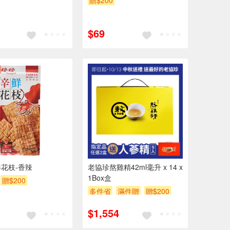
贈$200
$69
花枝-香辣
老協珍熬雞精42ml毫升 x 14 x
1Box盒
贈$200
多件省
滿件贈
贈$200
滿額贈券
$1,554