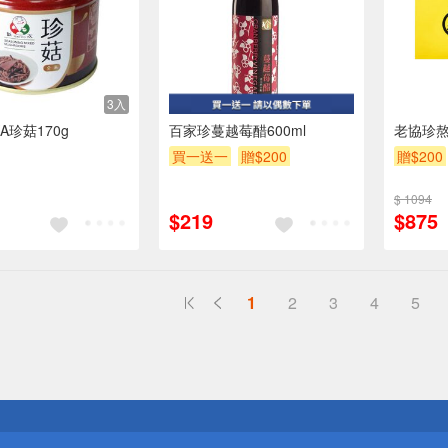
3入
A珍菇170g
百家珍蔓越莓醋600ml
老協珍熬
買一送一
贈$200
贈$200
$ 1094
$219
$875
1
2
3
4
5
送
請小心！