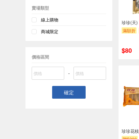
賣場類型
線上購物
珍珍(天)
滿額折
商城限定
$80
價格區間
-
確定
珍珍花枝捲