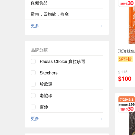
保健食品
雞精．四物飲．燕窩
更多
+
品牌分類
珍珍魷魚
滿額折
Paulas Choice 寶拉珍選
$ 115
Skechers
$100
珍欣運
老協珍
百鈴
更多
+