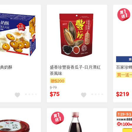
典奶酥
盛香珍豐葵香瓜子-日月潭紅
百家珍蜂
茶風味
買一送
贈$200
$ 79
$75
$219