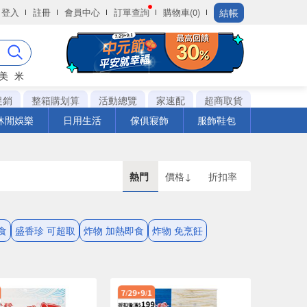
結帳
登入
註冊
會員中心
訂單查詢
購物車(0)
美
米
促銷
整箱購划算
活動總覽
家速配
超商取貨
休閒娛樂
日用生活
傢俱寢飾
服飾鞋包
熱門
價格↓
折扣率
食
盛香珍 可超取
炸物 加熱即食
炸物 免烹飪