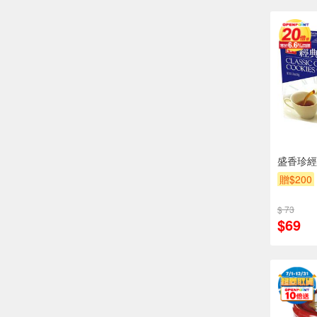
盛香珍經
贈$200
$ 73
$69