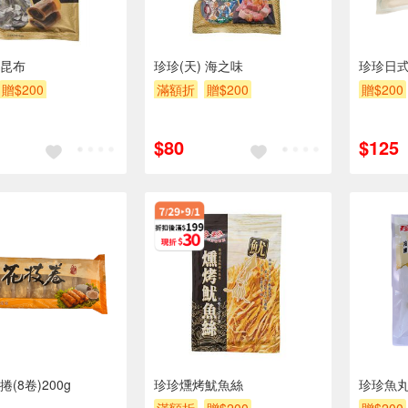
 昆布
珍珍(天) 海之味
珍珍日
贈$200
滿額折
贈$200
贈$200
$80
$125
(8卷)200g
珍珍燻烤魷魚絲
珍珍魚