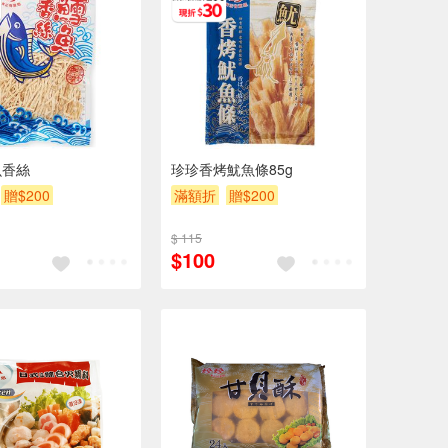
魚香絲
珍珍香烤魷魚條85g
贈$200
滿額折
贈$200
$ 115
$100