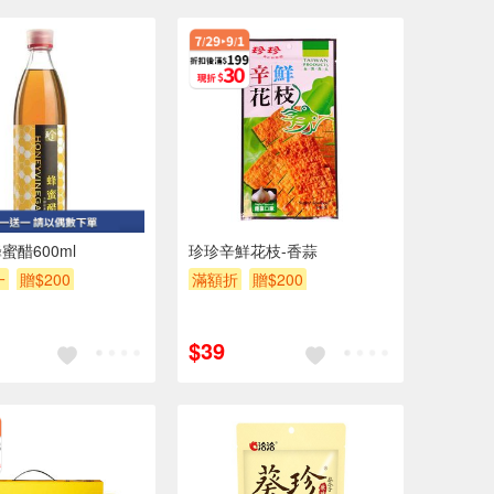
蜜醋600ml
珍珍辛鮮花枝-香蒜
一
贈$200
滿額折
贈$200
$39