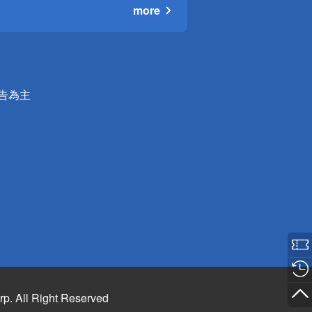
more
公告為主
rp. All Right Reserved