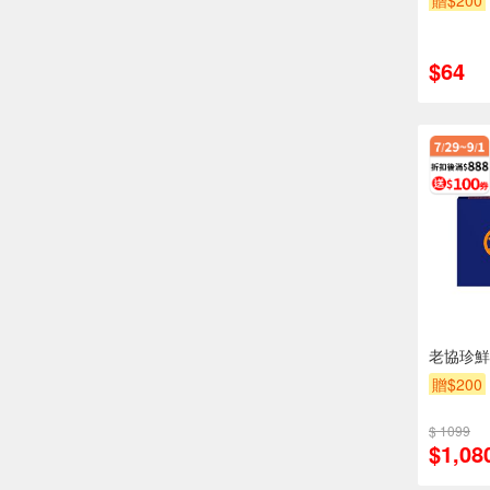
贈$200
$64
老協珍鮮鱸
贈$200
$ 1099
$1,08