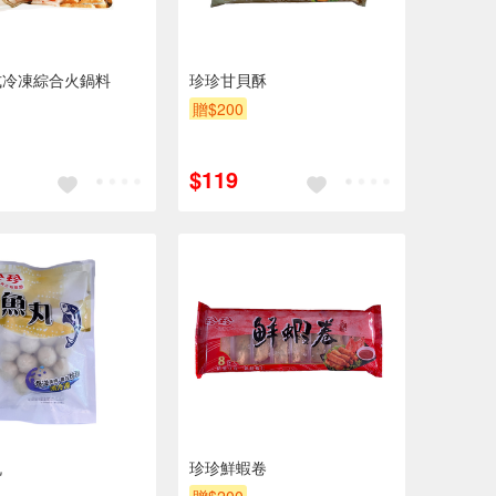
式冷凍綜合火鍋料
珍珍甘貝酥
贈$200
$119
丸
珍珍鮮蝦卷