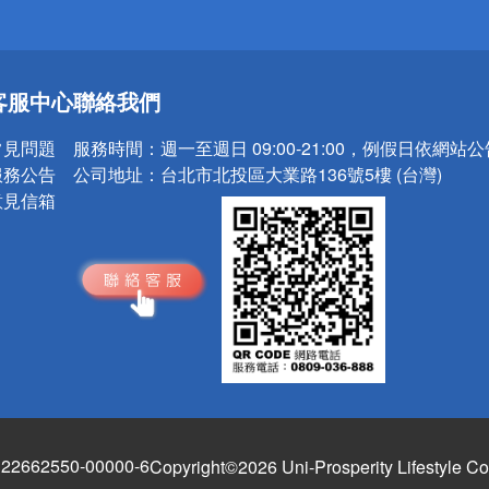
送
客服中心
聯絡我們
請小心！
常見問題
服務時間：
週一至週日 09:00-21:00，例假日依網站
服務公告
公司地址：
台北市北投區大業路136號5樓 (台灣)
意見信箱
662550-00000-6
Copyright©2026 Uni-Prosperity Lifestyle Co