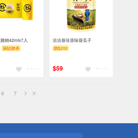
雞精42mlx7入
洽洽葵珍原味葵瓜子
滿額贈券
贈$200
$59
6
7