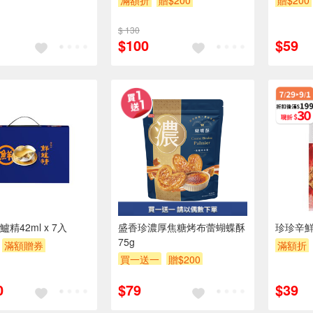
滿額折
贈$200
贈$200
$ 130
$100
$59
精42ml x 7入
盛香珍濃厚焦糖烤布蕾蝴蝶酥
珍珍辛鮮
75g
滿額贈券
滿額折
買一送一
贈$200
0
$79
$39