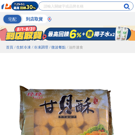
宅配
到店取貨
首頁
/ 生鮮冷凍
/ 冷凍調理
/ 微波餐點
/ 油炸速食