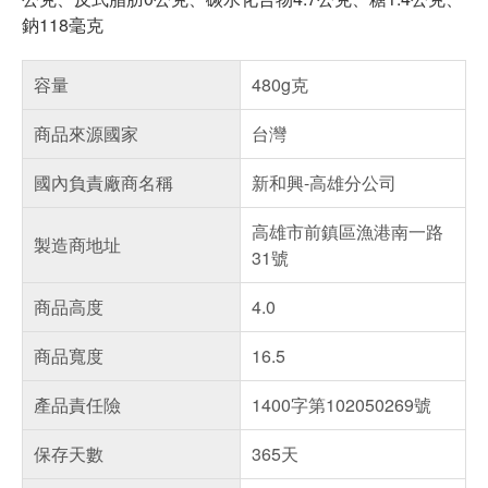
鈉118毫克
容量
480g克
商品來源國家
台灣
國內負責廠商名稱
新和興-高雄分公司
高雄市前鎮區漁港南一路
製造商地址
31號
商品高度
4.0
商品寬度
16.5
產品責任險
1400字第102050269號
保存天數
365天