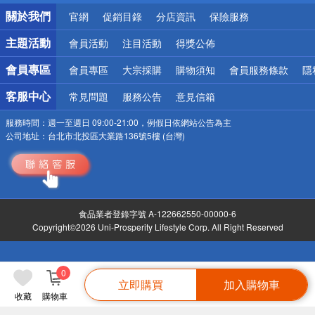
銀行優惠
關於我們
官網
促銷目錄
分店資訊
保險服務
偏遠地區配送
詐騙網頁！請小心！
主題活動
會員活動
注目活動
得獎公佈
會員專區
會員專區
大宗採購
購物須知
會員服務條款
隱
客服中心
常見問題
服務公告
意見信箱
服務時間：
週一至週日 09:00-21:00，例假日依網站公告為主
公司地址：
台北市北投區大業路136號5樓 (台灣)
食品業者登錄字號 A-122662550-00000-6
Copyright©2026 Uni-Prosperity Lifestyle Corp. All Right Reserved
0
立即購買
加入購物車
收藏
購物車