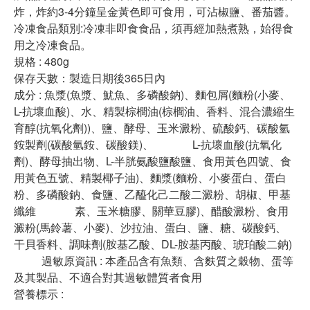
炸，炸約3-4分鐘呈金黃色即可食用，可沾椒鹽、番茄醬。
冷凍食品類別:冷凍非即食食品，須再經加熱煮熟，始得食
用之冷凍食品。
規格 : 480g
保存天數：製造日期後365日內
成分 : 魚漿(魚漿、魷魚、多磷酸鈉)、麵包屑(麵粉(小麥、
L-抗壞血酸)、水、精製棕櫚油(棕櫚油、香料、混合濃縮生
育醇(抗氧化劑))、鹽、酵母、玉米澱粉、硫酸鈣、碳酸氫
銨製劑(碳酸氫銨、碳酸鎂)、 L-抗壞血酸(抗氧化
劑)、酵母抽出物、L-半胱氨酸鹽酸鹽、食用黃色四號、食
用黃色五號、精製椰子油)、麵漿(麵粉、小麥蛋白、蛋白
粉、多磷酸鈉、食鹽、乙醯化己二酸二澱粉、胡椒、甲基
纖維 素、玉米糖膠、關華豆膠)、醋酸澱粉、食用
澱粉(馬鈴薯、小麥)、沙拉油、蛋白、鹽、糖、碳酸鈣、
干貝香料、調味劑(胺基乙酸、DL-胺基丙酸、琥珀酸二鈉)
過敏原資訊 : 本產品含有魚類、含麩質之穀物、蛋等
及其製品、不適合對其過敏體質者食用
營養標示 :