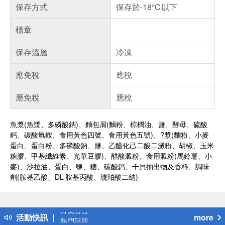
保存方式
保存於-18℃以下
標章
保存溫層
冷凍
應免稅
應稅
應免稅
應稅
魚漿(魚漿、多磷酸鈉)、麵包屑(麵粉、棕櫚油、鹽、酵母、硫酸
鈣、碳酸氫銨、食用黃色四號、食用黃色五號)、?漿(麵粉、小麥
蛋白、蛋白粉、多磷酸鈉、鹽、乙醯化己二酸二澱粉、胡椒、玉米
糖膠、甲基纖維素、光華豆膠)、醋酸澱粉、食用澱粉(馬鈴薯、小
麥)、沙拉油、蛋白、鹽、糖、碳酸鈣、干貝抽出物及香料、調味
劑(胺基乙酸、DL-胺基丙酸、琥珀酸二納)
偏遠地區配送
詐騙網頁！請小心！
得獎公告
活動快訊
more
熱門話題