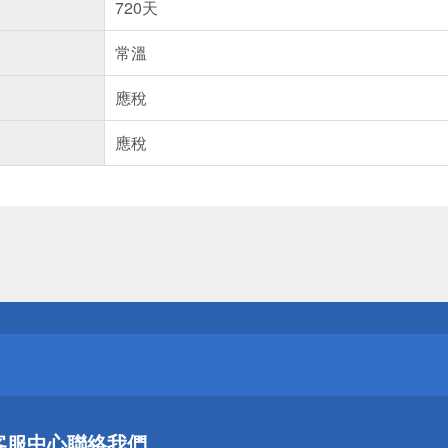
720天
常溫
應稅
應稅
送
請小心！
送
客服中心
聯絡我們