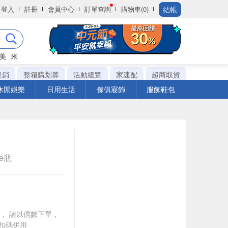
結帳
登入
註冊
會員中心
訂單查詢
購物車(0)
美
米
促銷
整箱購划算
活動總覽
家速配
超商取貨
休閒娛樂
日用生活
傢俱寢飾
服飾鞋包
le瓶
買一送一， 請以偶數下單，
扣碼併用