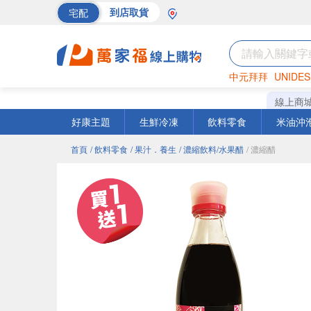
宅配
到店取貨
中元拜拜
UNIDES
巧克力
罐頭
海苔
線上商
好康主題
生鮮冷凍
飲料零食
米油沖
首頁
/ 飲料零食
/ 果汁．養生
/ 濃縮飲料/水果醋
/ 濃縮醋