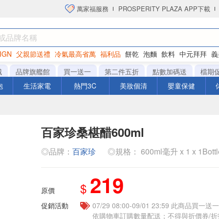
萬家福服務
PROSPERITY PLAZA APP下載
IGN
父親節送禮
冷氣最高省萬
福利品
餅乾
泡麵
飲料
中元拜拜
義
洋芋片
城
品牌旗艦館
買一送一
第二件五折
點數加碼送
檔期
泡
生活家電
熱門3C
美妝個清
嬰童保健
百家珍桑椹醋600ml
◎品牌：
百家珍
◎規格： 600ml毫升 x 1 x 1Bott
219
$
原價
促銷活動
07/29 08:00-09/01 23:59 此商品
依購物車訂購數量配送；不得與折價券/折