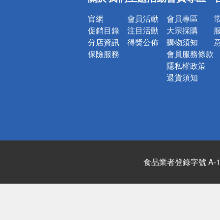
詐騙網頁！
官網
會員活動
會員專區
促銷目錄
注目活動
大宗採購
分店資訊
得獎公佈
購物須知
保險服務
會員服務條款
隱私權政策
退貨須知
食品業者登錄字號 A-122