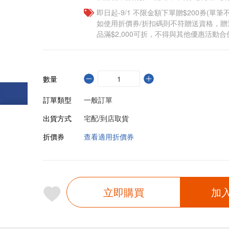
即日起-9/1 不限金額下單贈$200券(單
如使用折價券/折扣碼則不符贈送資格，
品滿$2,000可折，不得與其他優惠活動合
數量
訂單類型
一般訂單
出貨方式
宅配/到店取貨
折價券
查看適用折價券
立即購買
加