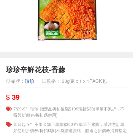
珍珍辛鮮花枝-香蒜
◎品牌：
珍珍
◎規格： 28g克 x 1 x 1PACK包
$
39
7/29-9/1 珍珍 指定品折扣後滿$199現折$30(單筆不累折，不
得與折價券/折扣碼併用)
即日起-9/1 不限金額下單贈$200券(單筆不累贈，請注意訂單
如使用折價券/折扣碼則不符贈送資格，贈送之折價券消費指定