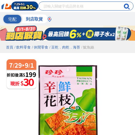
宅配
到店取貨
首頁
/ 飲料零食
/ 休閒零食
/ 豆乾．肉乾．海苔
/ 魷魚絲