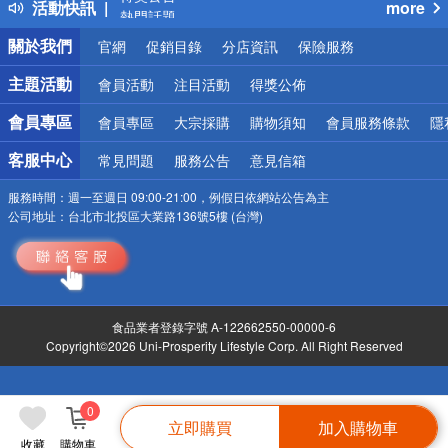
活動快訊
more
熱門話題
銀行優惠
關於我們
官網
促銷目錄
分店資訊
保險服務
偏遠地區配送
詐騙網頁！請小心！
主題活動
會員活動
注目活動
得獎公佈
會員專區
會員專區
大宗採購
購物須知
會員服務條款
隱
客服中心
常見問題
服務公告
意見信箱
服務時間：
週一至週日 09:00-21:00，例假日依網站公告為主
公司地址：
台北市北投區大業路136號5樓 (台灣)
食品業者登錄字號 A-122662550-00000-6
Copyright©2026 Uni-Prosperity Lifestyle Corp. All Right Reserved
0
立即購買
加入購物車
收藏
購物車