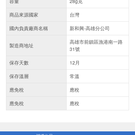
容量
28g克
商品來源國家
台灣
國內負責廠商名稱
新和興-高雄分公司
高雄市前鎮區漁港南一路
製造商地址
31號
保存天數
12月
保存溫層
常溫
應免稅
應稅
應免稅
應稅
偏遠地區配送
詐騙網頁！請小心！
得獎公告