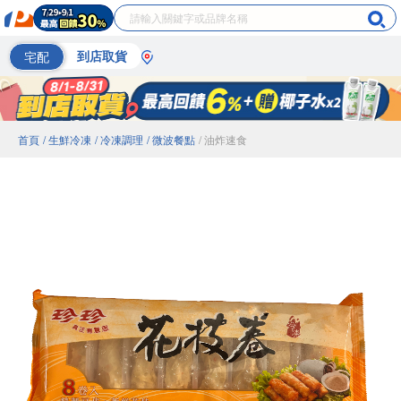
宅配
到店取貨
首頁
/ 生鮮冷凍
/ 冷凍調理
/ 微波餐點
/ 油炸速食