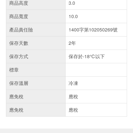
商品高度
3.0
商品寬度
10.0
產品責任險
1400字第102050269號
保存天數
2年
保存方式
保存於-18℃以下
標章
保存溫層
冷凍
應免稅
應稅
應免稅
應稅
偏遠地區配送
詐騙網頁！請小心！