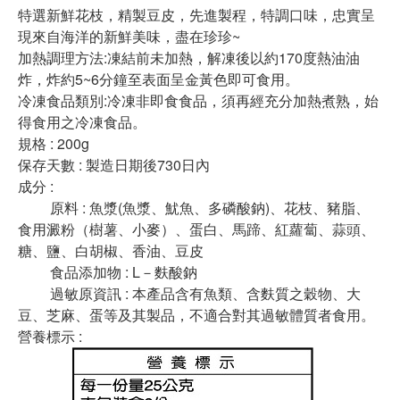
特選新鮮花枝，精製豆皮，先進製程，特調口味，忠實呈
現來自海洋的新鮮美味，盡在珍珍~
加熱調理方法:凍結前未加熱，解凍後以約170度熱油油
炸，炸約5~6分鐘至表面呈金黃色即可食用。
冷凍食品類別:冷凍非即食食品，須再經充分加熱煮熟，始
得食用之冷凍食品。
規格 : 200g
保存天數 : 製造日期後730日內
成分 :
原料 : 魚漿(魚漿、魷魚、多磷酸鈉)、花枝、豬脂、
食用澱粉（樹薯、小麥）、蛋白、馬蹄、紅蘿蔔、蒜頭、
糖、鹽、白胡椒、香油、豆皮
食品添加物 : L－麩酸鈉
過敏原資訊 : 本產品含有魚類、含麩質之穀物、大
豆、芝麻、蛋等及其製品，不適合對其過敏體質者食用。
營養標示 :