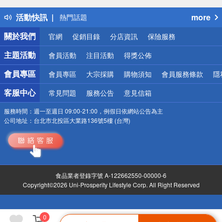
得獎公告
活動快訊
more
熱門話題
銀行優惠
關於我們
官網
促銷目錄
分店資訊
保險服務
偏遠地區配送
詐騙網頁！請小心！
主題活動
會員活動
注目活動
得獎公佈
會員專區
會員專區
大宗採購
購物須知
會員服務條款
隱
客服中心
常見問題
服務公告
意見信箱
服務時間：
週一至週日 09:00-21:00，例假日依網站公告為主
公司地址：
台北市北投區大業路136號5樓 (台灣)
食品業者登錄字號 A-122662550-00000-6
Copyright©2026 Uni-Prosperity Lifestyle Corp. All Right Reserved
0