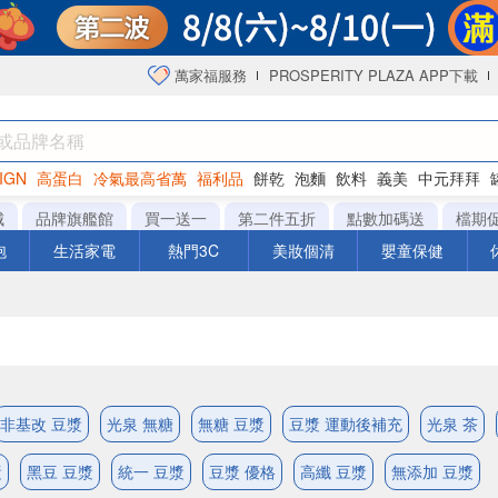
萬家福服務
PROSPERITY PLAZA APP下載
IGN
高蛋白
冷氣最高省萬
福利品
餅乾
泡麵
飲料
義美
中元拜拜
咖啡
城
品牌旗艦館
買一送一
第二件五折
點數加碼送
檔期
泡
生活家電
熱門3C
美妝個清
嬰童保健
非基改 豆漿
光泉 無糖
無糖 豆漿
豆漿 運動後補充
光泉 茶
漿
黑豆 豆漿
統一 豆漿
豆漿 優格
高纖 豆漿
無添加 豆漿