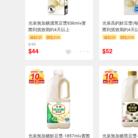
光泉無加糖濃黑豆漿936ml※實
光泉高鈣鮮豆漿(每瓶
際到貨效期約4天以上
際到貨效期約4天
滿額折
贈$200
滿額折
贈$200
$ 50
$44
$52
光泉無加糖鮮豆漿-1857ml※實際
光泉無加糖黑豆漿-1