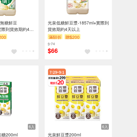
無糖鮮豆
光泉低糖鮮豆漿-1857ml※實際到
l※實際到貨效期約4天
貨效期約4天以上
200
滿額折
贈$200
$ 74
$66
6入
6入
糖200ml
光泉鮮豆漿200ml