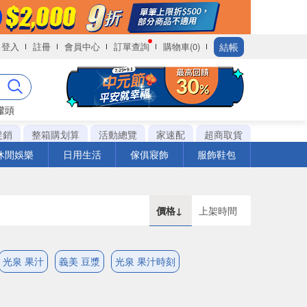
結帳
登入
註冊
會員中心
訂單查詢
購物車(0)
罐頭
促銷
整箱購划算
活動總覽
家速配
超商取貨
休閒娛樂
日用生活
傢俱寢飾
服飾鞋包
價格↓
上架時間
光泉 果汁
義美 豆漿
光泉 果汁時刻