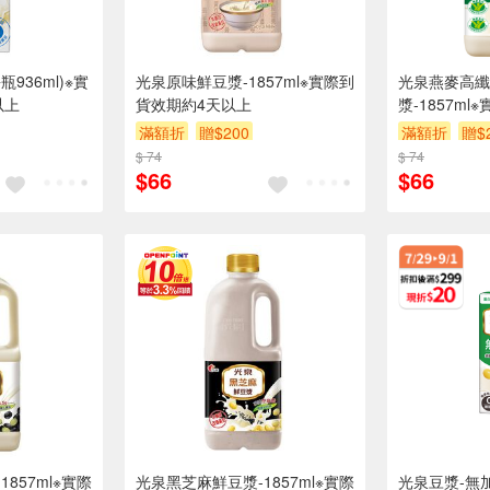
936ml)※實
光泉原味鮮豆漿-1857ml※實際到
光泉燕麥高纖
以上
貨效期約4天以上
漿-1857m
以上
滿額折
贈$200
滿額折
贈$
$ 74
$ 74
$66
$66
857ml※實際
光泉黑芝麻鮮豆漿-1857ml※實際
光泉豆漿-無加