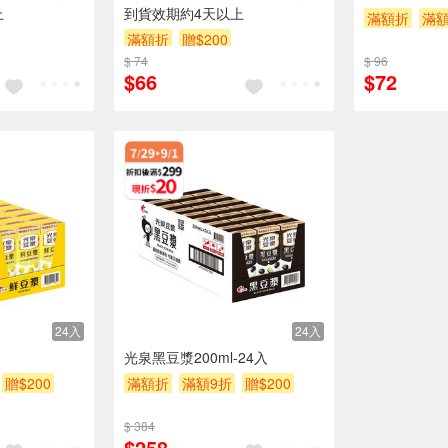
上
到貨效期約4天以上
滿額折
滿額
滿額折
贈$200
$ 74
$ 96
$66
$72
24入
24入
光泉黑豆漿200ml-24入
贈$200
滿額折
滿額9折
贈$200
$ 384
$258