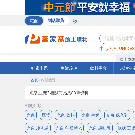
宅配
到店取貨
中元拜拜
UNIDES
米
巧克力
衛生紙
線上商
好康主題
生鮮冷凍
飲料零食
米油沖
首頁
/ 相關搜尋
"光泉,豆漿" 相關商品共
23
筆資料
相關分類
光泉
豆漿
光泉 飲料
光泉 牛奶
光泉 保久乳
光泉 冷泡茶
光泉 午后時光
光泉 調味乳
低糖 豆