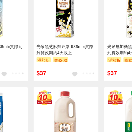
6ml※實際到
光泉黑芝麻鮮豆漿-936ml※實際
光泉無加糖黑豆
到貨效期約4天以上
到貨效期約4
滿額折
贈$200
滿額折
贈$
$37
$37