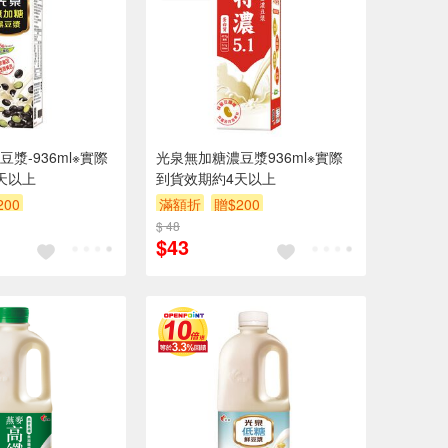
漿-936ml※實際
光泉無加糖濃豆漿936ml※實際
天以上
到貨效期約4天以上
200
滿額折
贈$200
$ 48
$43