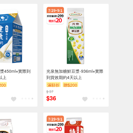
450ml※實際到
光泉無加糖鮮豆漿-936ml※實際
以上
到貨效期約4天以上
200
滿額折
贈$200
$ 37
$36