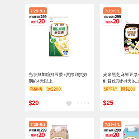
光泉無加糖鮮豆漿※實際到貨效
光泉黑芝麻鮮豆漿4
期約4天以上
到貨效期約4天以
滿額折
贈$200
滿額折
贈$200
$20
$25