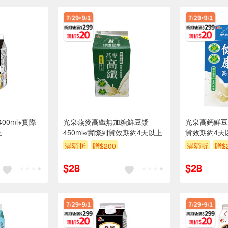
00ml※實際
光泉燕麥高纖無加糖鮮豆漿
光泉高鈣鮮豆漿
上
450ml※實際到貨效期約4天以上
貨效期約4天
滿額折
贈$200
滿額折
贈$
$28
$28