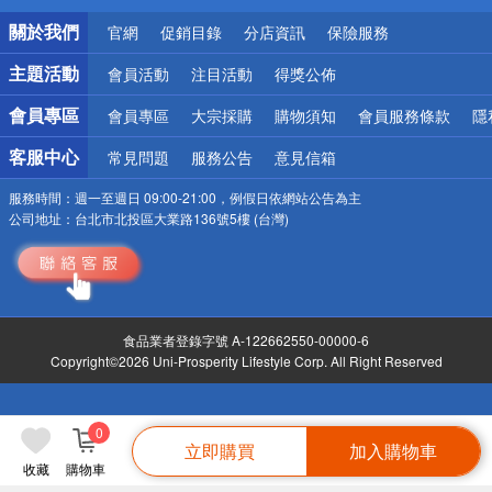
銀行優惠
關於我們
官網
促銷目錄
分店資訊
保險服務
偏遠地區配送
詐騙網頁！請小心！
主題活動
會員活動
注目活動
得獎公佈
會員專區
會員專區
大宗採購
購物須知
會員服務條款
隱
客服中心
常見問題
服務公告
意見信箱
服務時間：
週一至週日 09:00-21:00，例假日依網站公告為主
公司地址：
台北市北投區大業路136號5樓 (台灣)
食品業者登錄字號 A-122662550-00000-6
Copyright©2026 Uni-Prosperity Lifestyle Corp. All Right Reserved
0
立即購買
加入購物車
收藏
購物車