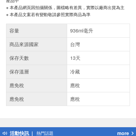
產品中
※ 本產品網頁因拍攝關係，圖檔略有差異，實際以廠商出貨為主
※ 本產品文案若有變動敬請參照實際商品為準
容量
936ml毫升
商品來源國家
台灣
保存天數
13天
保存溫層
冷藏
應免稅
應稅
應免稅
應稅
偏遠地區配送
詐騙網頁！請小心！
得獎公告
活動快訊
more
熱門話題