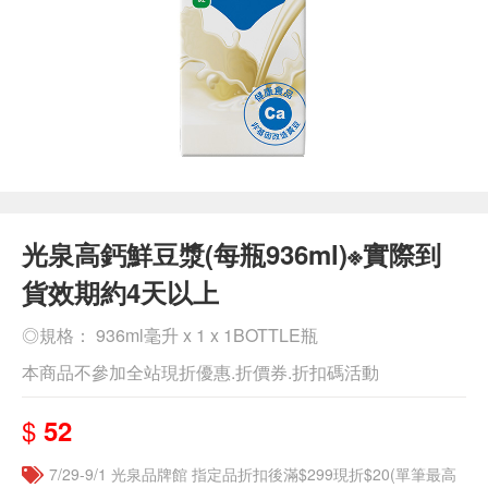
光泉高鈣鮮豆漿(每瓶936ml)※實際到
貨效期約4天以上
◎規格： 936ml毫升 x 1 x 1BOTTLE瓶
本商品不參加全站現折優惠.折價券.折扣碼活動
$
52
7/29-9/1 光泉品牌館 指定品折扣後滿$299現折$20(單筆最高