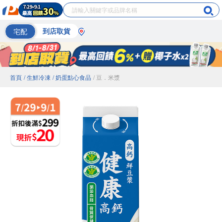
宅配
到店取貨
首頁
/ 生鮮冷凍
/ 奶蛋點心食品
/ 豆．米漿