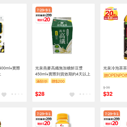
00ml※實際
光泉燕麥高纖無加糖鮮豆漿
光泉冷泡茶茶
上
450ml※實際到貨效期約4天以上
贈OPENPOI
滿額折
贈$200
贈$200
$ 36
$28
$32