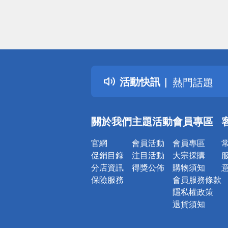
偏遠地區配
詐騙網頁！
得獎公告
活動快訊
熱門話題
銀行優惠
偏遠地區配
關於我們
主題活動
會員專區
詐騙網頁！
官網
會員活動
會員專區
促銷目錄
注目活動
大宗採購
分店資訊
得獎公佈
購物須知
保險服務
會員服務條款
隱私權政策
退貨須知