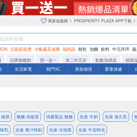
萬家福服務
PROSPERITY PLAZA APP下載
IGN
父親節送禮
冷氣最高省萬
福利品
餅乾
泡麵
飲料
中元拜拜
義
衛生紙
城
品牌旗艦館
買一送一
第二件五折
點數加碼送
檔期
泡
生活家電
熱門3C
美妝個清
嬰童保健
 綠茶
無糖 烏龍茶
消暑聖品 無糖
光泉 牛奶
光泉 保久乳
調味乳
光泉 果汁時刻
光泉 冷泡茶
光泉 午后時光