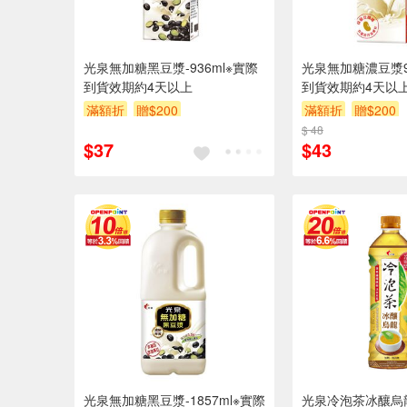
光泉無加糖黑豆漿-936ml※實際
光泉無加糖濃豆漿9
到貨效期約4天以上
到貨效期約4天以
滿額折
贈$200
滿額折
贈$200
$ 48
$37
$43
光泉無加糖黑豆漿-1857ml※實際
光泉冷泡茶冰釀烏龍