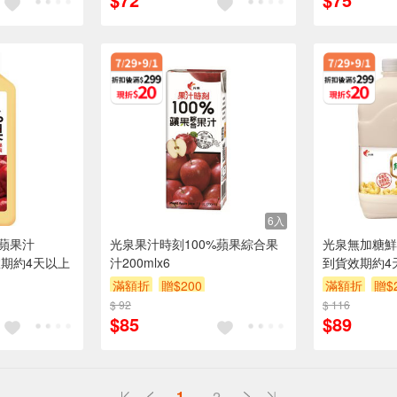
6入
0蘋果汁
光泉果汁時刻100%蘋果綜合果
光泉無加糖鮮豆
效期約4天以上
汁200mlx6
到貨效期約4
滿額折
贈$200
滿額折
贈$
$ 92
$ 116
$85
$89
1
2