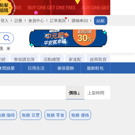
結帳
登入
註冊
會員中心
訂單查詢
購物車(0)
美
米
促銷
整箱購划算
活動總覽
家速配
超商取貨
休閒娛樂
日用生活
傢俱寢飾
服飾鞋包
價格↓
上架時間
無糖 咖啡
無糖 豆漿
無糖 零食
無糖 優格