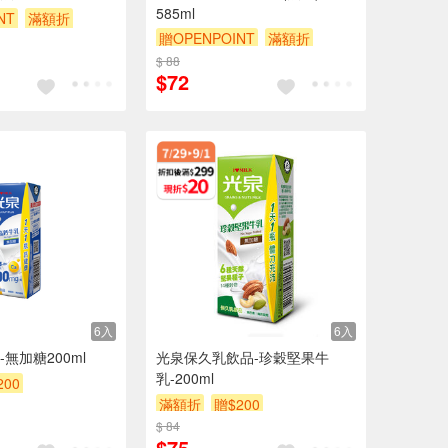
585ml
NT
滿額折
贈OPENPOINT
滿額折
贈$200
$ 88
$72
6入
6入
無加糖200ml
光泉保久乳飲品-珍穀堅果牛
乳-200ml
200
滿額折
贈$200
$ 84
$75