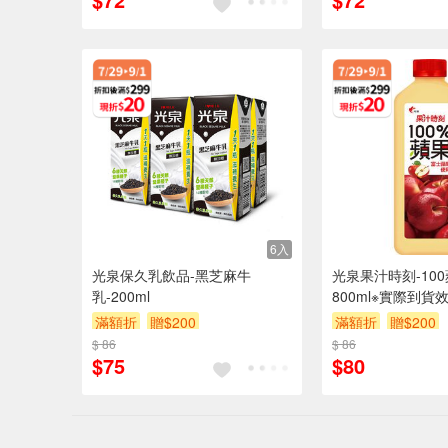
6入
光泉保久乳飲品-黑芝麻牛
光泉果汁時刻-10
乳-200ml
800ml※實際到貨
滿額折
贈$200
滿額折
贈$200
$ 86
$ 86
$75
$80