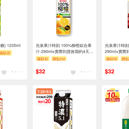
 1235ml
光泉果汁時刻 100%柳橙綜合果
光泉果汁時刻-
汁-290ml※實際到貨效期約4天以
290ml※實
滿額折
上
滿額折
贈$200
滿額折
贈$
$32
$32