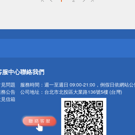
送
請小心！
送
客服中心
聯絡我們
請小心！
常見問題
服務時間：
週一至週日 09:00-21:00，例假日依網站
服務公告
公司地址：
台北市北投區大業路136號5樓 (台灣)
意見信箱