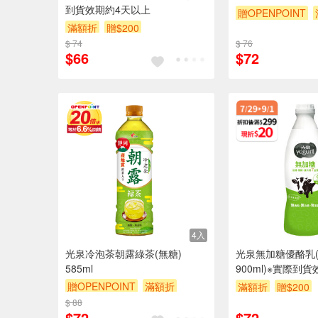
到貨效期約4天以上
贈OPENPOINT
滿額折
贈$200
贈$200
$ 74
$ 76
$66
$72
4入
光泉冷泡茶朝露綠茶(無糖)
光泉無加糖優酪乳
585ml
900ml)※實際到
贈OPENPOINT
滿額折
滿額折
贈$200
贈$200
$ 88
$72
$72