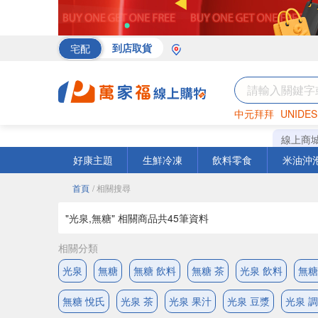
宅配
到店取貨
中元拜拜
UNIDES
海苔
巧克力
罐頭
線上商
好康主題
生鮮冷凍
飲料零食
米油沖
首頁
/ 相關搜尋
"光泉,無糖" 相關商品共
45
筆資料
相關分類
光泉
無糖
無糖 飲料
無糖 茶
光泉 飲料
無糖
無糖 悅氏
光泉 茶
光泉 果汁
光泉 豆漿
光泉 