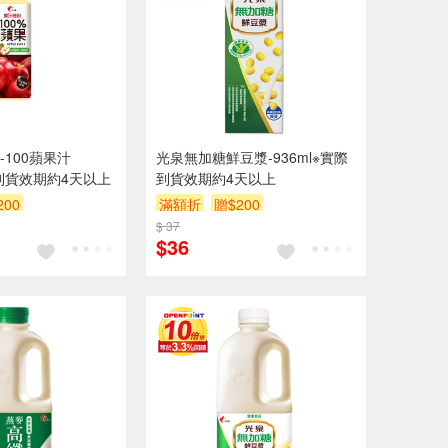
100蘋果汁
光泉無加糖鮮豆漿-936ml※實際
際到貨效期約4天以上
到貨效期約4天以上
200
滿額折
贈$200
$ 37
$36