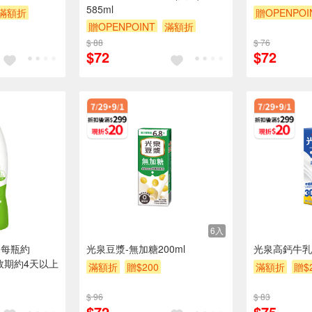
585ml
滿額折
贈OPENPOI
贈OPENPOINT
滿額折
贈$200
贈$200
$ 88
$ 76
$72
$72
6入
(每瓶約
光泉豆漿-無加糖200ml
光泉高鈣牛乳-
貨效期約4天以上
滿額折
贈$200
滿額折
贈$
$ 96
$ 83
$72
$75