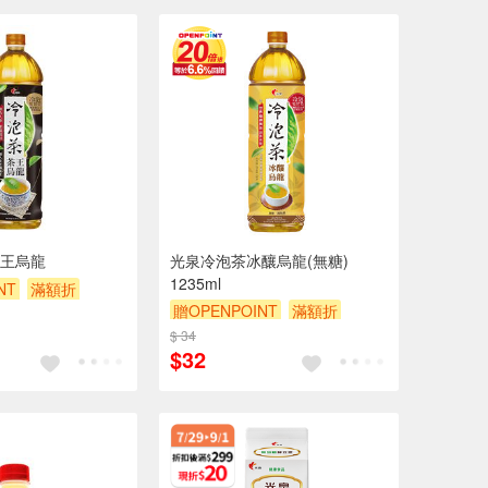
王烏龍
光泉冷泡茶冰釀烏龍(無糖)
1235ml
NT
滿額折
贈OPENPOINT
滿額折
贈$200
$ 34
$32