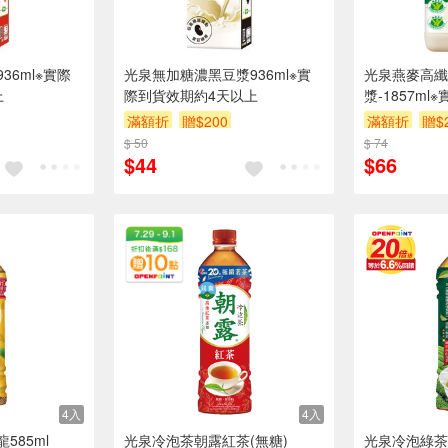
36ml※實際
光泉無加糖濃黑豆漿936ml※實
光泉燕麥高纖
上
際到貨效期約4天以上
漿-1857m
以上
滿額折
贈$200
滿額折
贈$
$ 50
$ 74
$44
$66
4入
4入
585ml
光泉冷泡茶朝露紅茶(無糖)
光泉冷泡綠茶無