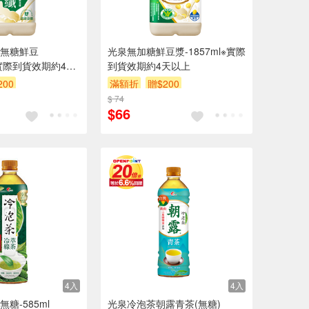
無糖鮮豆
光泉無加糖鮮豆漿-1857ml※實際
l※實際到貨效期約4天
到貨效期約4天以上
200
滿額折
贈$200
$ 74
$66
4入
4入
糖-585ml
光泉冷泡茶朝露青茶(無糖)