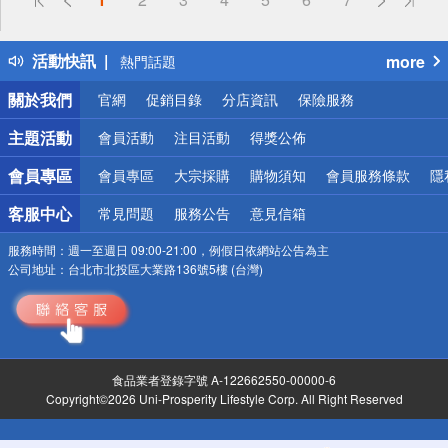
詐騙網頁！請小心！
得獎公告
活動快訊
more
熱門話題
銀行優惠
關於我們
官網
促銷目錄
分店資訊
保險服務
偏遠地區配送
詐騙網頁！請小心！
主題活動
會員活動
注目活動
得獎公佈
會員專區
會員專區
大宗採購
購物須知
會員服務條款
隱
客服中心
常見問題
服務公告
意見信箱
服務時間：
週一至週日 09:00-21:00，例假日依網站公告為主
公司地址：
台北市北投區大業路136號5樓 (台灣)
食品業者登錄字號 A-122662550-00000-6
Copyright©2026 Uni-Prosperity Lifestyle Corp. All Right Reserved