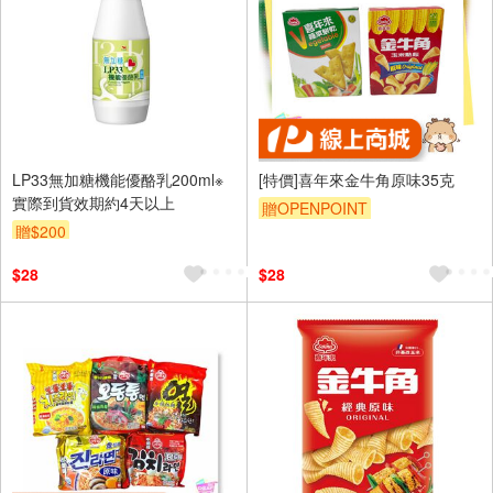
LP33無加糖機能優酪乳200ml※
[特價]喜年來金牛角原味35克
實際到貨效期約4天以上
贈OPENPOINT
贈$200
$28
$28