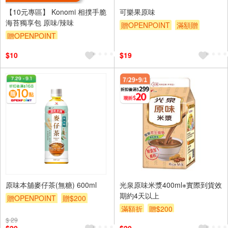
【10元專區】 Konomi 相撲手脆
可樂果原味
海苔獨享包 原味/辣味
贈OPENPOINT
滿額贈
贈OPENPOINT
贈$200
$10
$19
原味本舖麥仔茶(無糖) 600ml
光泉原味米漿400ml※實際到貨效
期約4天以上
贈OPENPOINT
贈$200
滿額折
贈$200
$ 29