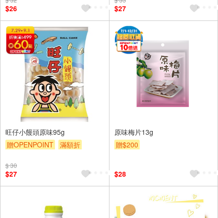
$26
$27
旺仔小饅頭原味95g
原味梅片13g
贈OPENPOINT
滿額折
贈$200
贈$200
$ 30
$27
$28