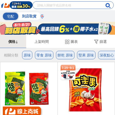
宅配
到店取貨
價格↓
上架時間
圖表
篩選
相關分類
原味
零食 原味
餅乾 原味
堅果 原味
深夜點心