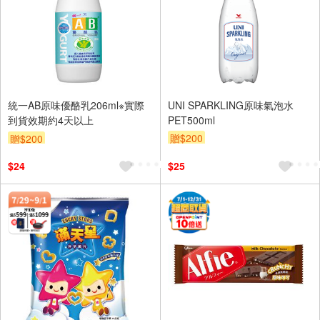
統一AB原味優酪乳206ml※實際
UNI SPARKLING原味氣泡水
到貨效期約4天以上
PET500ml
贈$200
贈$200
$24
$25