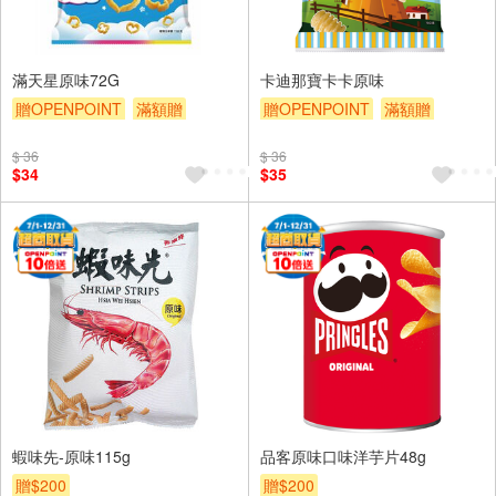
滿天星原味72G
卡迪那寶卡卡原味
贈OPENPOINT
滿額贈
贈OPENPOINT
滿額贈
贈$200
贈$200
$ 36
$ 36
$34
$35
蝦味先-原味115g
品客原味口味洋芋片48g
贈$200
贈$200