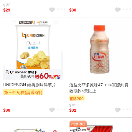
$ 32
$29
$30
UNIDESIGN 經典原味洋芋片
活益比菲多原味471ml※實際到貨
效期約4天以上
第三件免費(請選3件)
贈$200
贈OPENPOINT
贈$200
$ 35
$30
$32