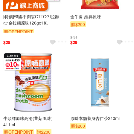
[特價]韓國不倒翁OTTOGI拉麵
金牛角-經典原味
👉金拉麵原味120gx1包
贈$200
贈OPENPOINT
$ 31
$28
$29
牛頭牌原味高湯(蕈菇風味）
原味本舖養身杏仁茶240ml
411ml
贈$200
贈OPENPOINT
贈$200