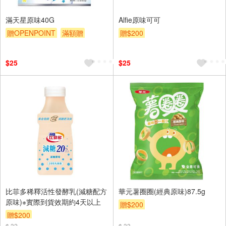
滿天星原味40G
Alfie原味可可
贈OPENPOINT
滿額贈
贈$200
贈$200
$25
$25
比菲多稀釋活性發酵乳(減糖配方
華元薯圈圈(經典原味)87.5g
原味)※實際到貨效期約4天以上
贈$200
贈$200
$ 32
$ 33