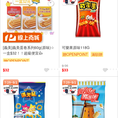
[義美]義美蛋卷系列60g(原味)☆
可樂果原味118G
一盒$32！！超級便宜👍
贈OPENPOINT
滿額贈
贈$200
贈OPENPOINT
$ 36
$32
$33