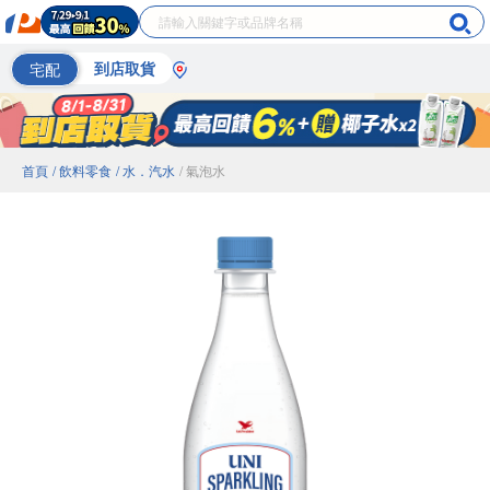
宅配
到店取貨
首頁
/ 飲料零食
/ 水．汽水
/ 氣泡水