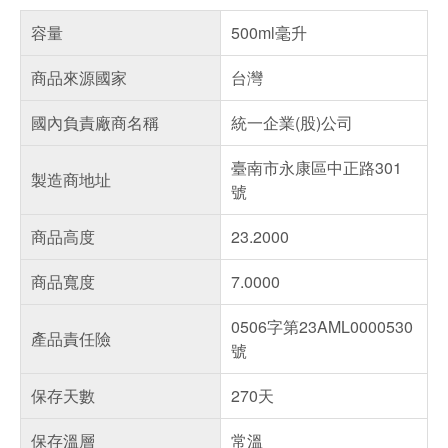
容量
500ml毫升
商品來源國家
台灣
國內負責廠商名稱
統一企業(股)公司
臺南市永康區中正路301
製造商地址
號
商品高度
23.2000
商品寬度
7.0000
0506字第23AML0000530
產品責任險
號
保存天數
270天
保存溫層
常溫