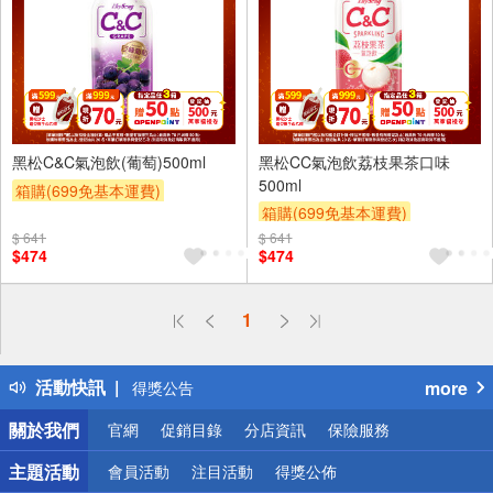
24入
24入
黑松C&C氣泡飲(葡萄)500ml
黑松CC氣泡飲荔枝果茶口味
500ml
箱購(699免基本運費)
箱購(699免基本運費)
滿件登記抽
贈OPENPOINT
滿件登記抽
贈OPENPOINT
$ 641
$ 641
贈OPENPOINT
滿額贈
$474
$474
贈OPENPOINT
滿額贈
滿額折
贈$200
滿額折
贈$200
1
偏遠地區配送
詐騙網頁！請小心！
得獎公告
活動快訊
more
熱門話題
關於我們
銀行優惠
官網
促銷目錄
分店資訊
保險服務
偏遠地區配送
主題活動
會員活動
注目活動
得獎公佈
詐騙網頁！請小心！