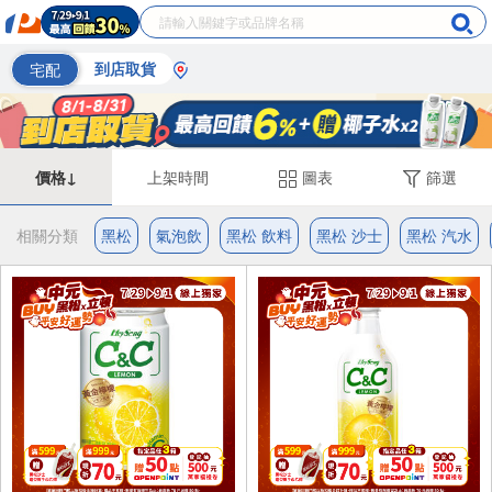
宅配
到店取貨
價格↓
上架時間
圖表
篩選
相關分類
黑松
氣泡飲
黑松 飲料
黑松 沙士
黑松 汽水
6入
4入