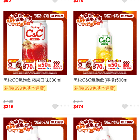
$85
$316
滿額折
贈$200
24入
24入
黑松CC氣泡飲蘋果口味330ml
黑松C&C氣泡飲(檸檬)500ml
箱購(699免基本運費)
箱購(699免基本運費)
滿件登記抽
贈OPENPOINT
滿件登記抽
贈OPENPOINT
$ 480
$ 641
贈OPENPOINT
滿額贈
贈OPENPOINT
滿額贈
$316
$474
滿額折
贈$200
滿額折
贈$200