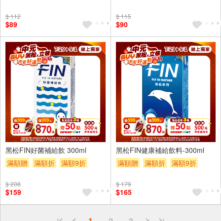
滿額9折
贈$200
滿額折
滿額9折
贈$200
$ 112
$ 115
$89
$90
24入
24入
黑松FIN好菌補給飲 300ml
黑松FIN健康補給飲料-300ml
滿額贈
滿額折
滿額9折
滿額贈
滿額折
滿額9折
贈$200
贈$200
$ 208
$ 179
$159
$165
偏遠地區配送
1
2
3