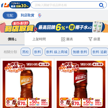
宅配
到店取貨
價格↓
上架時間
圖表
篩選
相關分類
黑松
飲料
飲料 線上商城
無糖 飲料
飲料 追劇