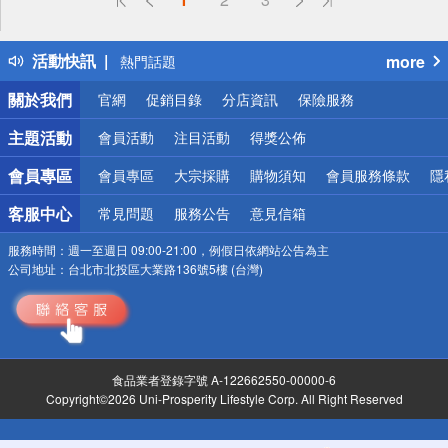
詐騙網頁！請小心！
得獎公告
活動快訊
more
熱門話題
銀行優惠
關於我們
官網
促銷目錄
分店資訊
保險服務
偏遠地區配送
詐騙網頁！請小心！
主題活動
會員活動
注目活動
得獎公佈
會員專區
會員專區
大宗採購
購物須知
會員服務條款
隱
客服中心
常見問題
服務公告
意見信箱
服務時間：
週一至週日 09:00-21:00，例假日依網站公告為主
公司地址：
台北市北投區大業路136號5樓 (台灣)
食品業者登錄字號 A-122662550-00000-6
Copyright©2026 Uni-Prosperity Lifestyle Corp. All Right Reserved