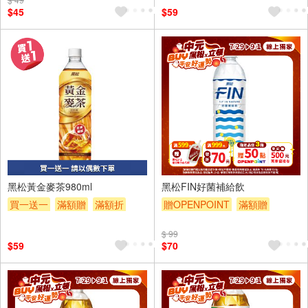
$45
$59
4入
黑松黃金麥茶980ml
黑松FIN好菌補給飲
買一送一
滿額贈
滿額折
贈OPENPOINT
滿額贈
贈$200
滿額折
滿額9折
贈$200
$ 99
$59
$70