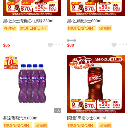
6入
4入
黑松沙士清新紅柚風味330ml
黑松加鹽沙士600ml
多件省
贈OPENPOINT
贈OPENPOINT
滿額贈
滿額贈
滿額折
滿額9折
滿額折
滿額9折
贈$200
$ 115
贈$200
$85
$88
4入
4入
芬達葡萄汽水600ml
[限量]黑松沙士600 ml
贈OPENPOINT
滿額贈
贈OPENPOINT
滿額贈