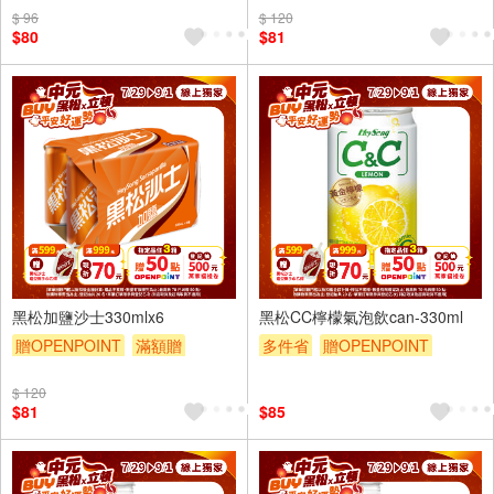
$ 96
$ 120
$80
$81
6入
6入
黑松加鹽沙士330mlx6
黑松CC檸檬氣泡飲can-330ml
贈OPENPOINT
滿額贈
多件省
贈OPENPOINT
滿額折
滿額9折
贈$200
滿額贈
滿額折
滿額9折
$ 120
贈$200
$81
$85