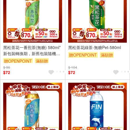
4入
4入
黑松茶花一番煎茶(無糖) 580ml*
黑松茶花綠茶-無糖Pet-580ml
新包裝轉換期，新舊包裝隨機出
贈OPENPOINT
滿額贈
貨，敬請見諒!
贈OPENPOINT
滿額贈
滿額折
滿額9折
贈$200
$ 96
滿額折
滿額9折
贈$200
$ 104
$72
$72