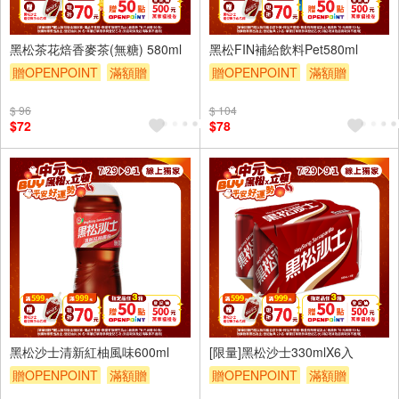
4入
4入
黑松茶花焙香麥茶(無糖) 580ml
黑松FIN補給飲料Pet580ml
贈OPENPOINT
滿額贈
贈OPENPOINT
滿額贈
滿額折
滿額9折
贈$200
滿額折
滿額9折
贈$200
$ 96
$ 104
$72
$78
4入
6入
黑松沙士清新紅柚風味600ml
[限量]黑松沙士330mlX6入
贈OPENPOINT
滿額贈
贈OPENPOINT
滿額贈
滿額折
滿額9折
贈$200
滿額折
滿額9折
贈$200