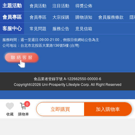
詐騙網頁！請小心！
主題活動
會員活動
注目活動
得獎公佈
會員專區
會員專區
大宗採購
購物須知
會員服務條款
隱
客服中心
常見問題
服務公告
意見信箱
服務時間：
週一至週日 09:00-21:00，例假日依網站公告為主
公司地址：
台北市北投區大業路136號5樓 (台灣)
食品業者登錄字號 A-122662550-00000-6
Copyright©2026 Uni-Prosperity Lifestyle Corp. All Right Reserved
0
立即購買
加入購物車
收藏
購物車