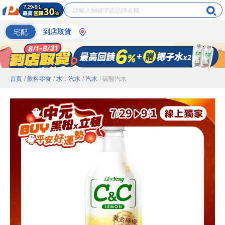
宅配
到店取貨
首頁
/ 飲料零食
/ 水．汽水
/ 汽水
/ 碳酸汽水