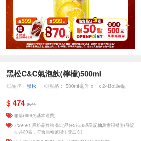
黑松C&C氣泡飲(檸檬)500ml
◎品牌：
黑松
◎規格： 500ml毫升 x 1 x 24Bottle瓶
$
474
$641
箱購(699免基本運費)
7/29-9/1 黑松品牌館 指定品任3箱加碼登記抽萬家福禮劵(登記
抽共20名，每會員帳號限中獎乙次)