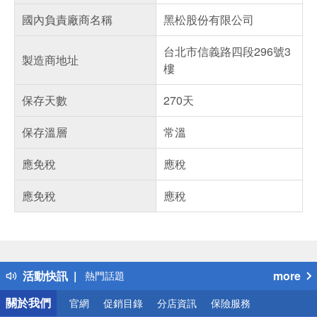
國內負責廠商名稱
黑松股份有限公司
台北市信義路四段296號3
製造商地址
樓
保存天數
270天
保存溫層
常溫
應免稅
應稅
應免稅
應稅
偏遠地區配送
詐騙網頁！請小心！
得獎公告
活動快訊
more
熱門話題
銀行優惠
關於我們
官網
促銷目錄
分店資訊
保險服務
偏遠地區配送