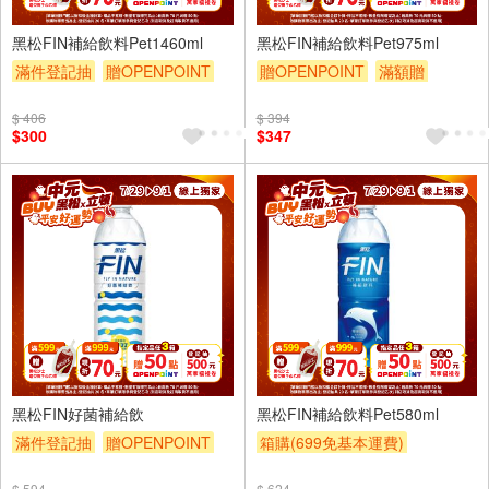
12入
12入
黑松FIN補給飲料Pet1460ml
黑松FIN補給飲料Pet975ml
滿件登記抽
贈OPENPOINT
贈OPENPOINT
滿額贈
贈OPENPOINT
滿額贈
滿額折
贈$200
$ 406
$ 394
滿額折
贈$200
$300
$347
24入
24入
黑松FIN好菌補給飲
黑松FIN補給飲料Pet580ml
滿件登記抽
贈OPENPOINT
箱購(699免基本運費)
贈OPENPOINT
滿額贈
滿件登記抽
贈OPENPOINT
$ 594
$ 624