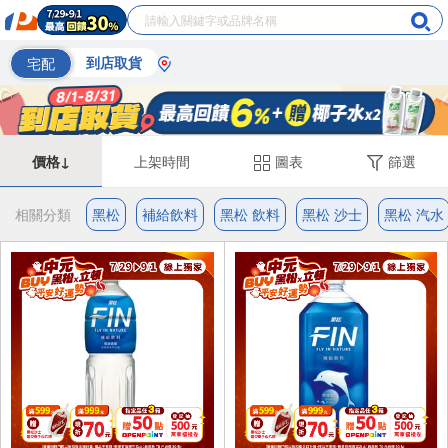
宅配
到店取貨
價格↓
上架時間
圖表
篩選
相關分類
黑松
補給飲料
黑松 飲料
黑松 沙士
黑松 汽水