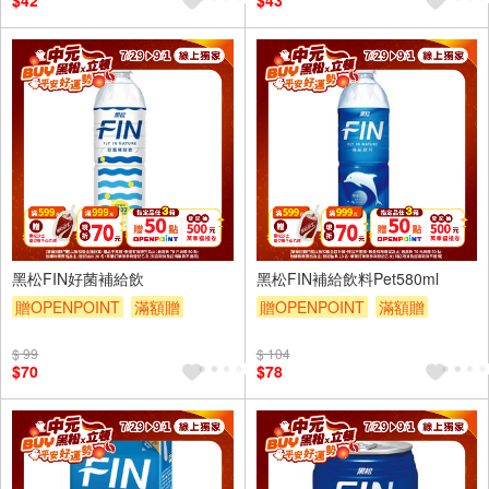
$42
$43
4入
4入
黑松FIN好菌補給飲
黑松FIN補給飲料Pet580ml
贈OPENPOINT
滿額贈
贈OPENPOINT
滿額贈
滿額折
贈$200
滿額折
贈$200
$ 99
$ 104
$70
$78