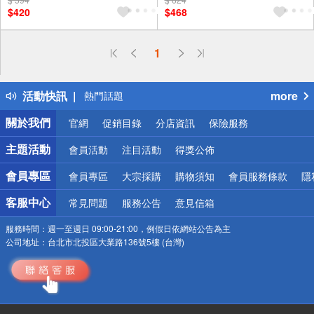
滿額折
贈$200
贈OPENPOINT
滿額贈
$420
$468
滿額折
贈$200
偏遠地區配送
1
詐騙網頁！請小心！
得獎公告
活動快訊
more
熱門話題
銀行優惠
關於我們
官網
促銷目錄
分店資訊
保險服務
偏遠地區配送
詐騙網頁！請小心！
主題活動
會員活動
注目活動
得獎公佈
會員專區
會員專區
大宗採購
購物須知
會員服務條款
隱
客服中心
常見問題
服務公告
意見信箱
服務時間：
週一至週日 09:00-21:00，例假日依網站公告為主
公司地址：
台北市北投區大業路136號5樓 (台灣)