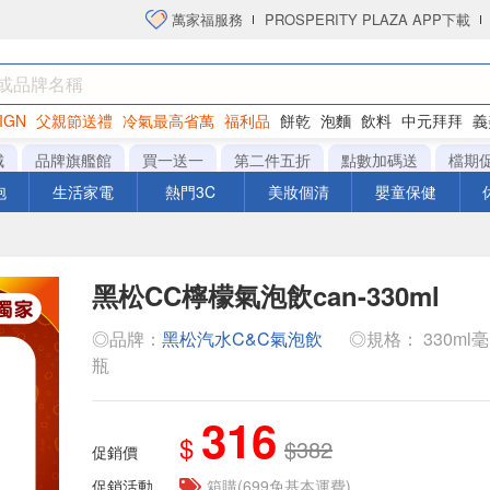
萬家福服務
PROSPERITY PLAZA APP下載
IGN
父親節送禮
冷氣最高省萬
福利品
餅乾
泡麵
飲料
中元拜拜
義
洋芋片
城
品牌旗艦館
買一送一
第二件五折
點數加碼送
檔期
泡
生活家電
熱門3C
美妝個清
嬰童保健
黑松CC檸檬氣泡飲can-330ml
◎品牌：
黑松汽水C&C氣泡飲
◎規格： 330ml毫升 x
瓶
316
$
$382
促銷價
促銷活動
箱購(699免基本運費)