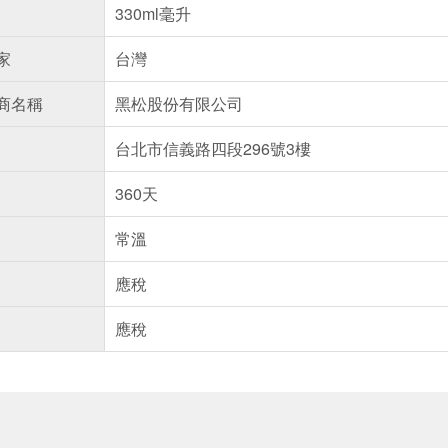
330ml毫升
家
台灣
商名稱
黑松股份有限公司
台北市信義路四段296號3樓
360天
常溫
應稅
應稅