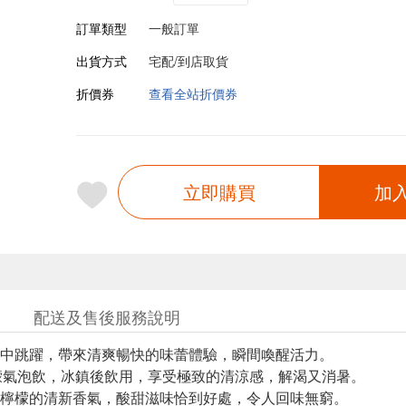
訂單類型
一般訂單
出貨方式
宅配/到店取貨
折價券
查看全站折價券
立即購買
加
配送及售後服務說明
中跳躍，帶來清爽暢快的味蕾體驗，瞬間喚醒活力。
檬氣泡飲，冰鎮後飲用，享受極致的清涼感，解渴又消暑。
檸檬的清新香氣，酸甜滋味恰到好處，令人回味無窮。