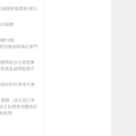
登記抽萬家福禮劵(登記
品任3箱贈
9贈10點
皆以折扣後金額為計算門
599贈黑松沙士造型擦
店取貨及超商取貨不
99現折$70(單筆不累
筆不累贈，請注意訂單
贈送之折價券消費指定
併使用)