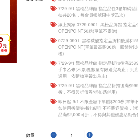
7/29-9/1 黑松品牌館 指定品任3箱加碼
抽共20名，每會員帳號限中獎乙次)
線上獨家 0729-0901_黑松品牌館 指定
OPENPOINT50點(單筆不累贈)
0729-0901_黑松碳酸指定品折扣後滿$15
OPENPOINT(單筆最高贈30點，回饋
檻)
7/29-9/1 黑松品牌館 指定品折扣後滿$
手巾乙條(不累贈,數量有限送完為止；到
適用；依購物車帶出為主)
7/29-9/1 黑松品牌館 指定品折扣後滿$9
折，不得與折價券/折扣碼併用)
即日起-9/1 不限金額下單贈$200券(單
如使用折價券/折扣碼則不符贈送資格，
品滿$2,000可折，不得與其他優惠活動合
數量