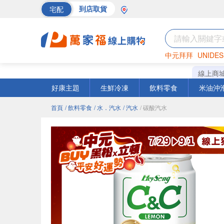
宅配
到店取貨
中元拜拜
UNIDES
巧克力
罐頭
海苔
線上商
好康主題
生鮮冷凍
飲料零食
米油沖
首頁
/ 飲料零食
/ 水．汽水
/ 汽水
/ 碳酸汽水