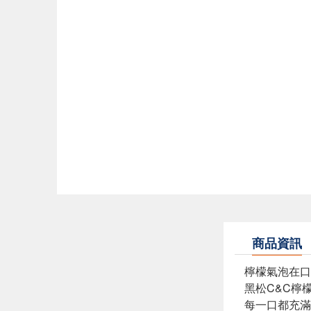
商品資訊
檸檬氣泡在口
黑松C&C檸
每一口都充滿