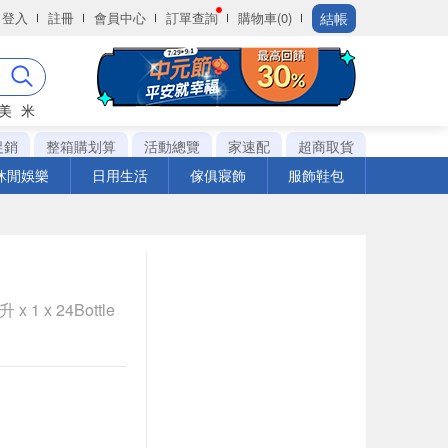
結帳
登入
註冊
會員中心
訂單查詢
購物車(0)
美
米
促銷
整箱購划算
活動總覽
家速配
超商取貨
休閒娛樂
日用生活
傢俱寢飾
服飾鞋包
 1 x 24Bottle