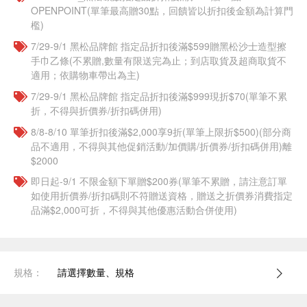
OPENPOINT(單筆最高贈30點，回饋皆以折扣後金額為計算門
檻)
7/29-9/1 黑松品牌館 指定品折扣後滿$599贈黑松沙士造型擦
手巾乙條(不累贈,數量有限送完為止；到店取貨及超商取貨不
適用；依購物車帶出為主)
7/29-9/1 黑松品牌館 指定品折扣後滿$999現折$70(單筆不累
折，不得與折價券/折扣碼併用)
8/8-8/10 單筆折扣後滿$2,000享9折(單筆上限折$500)(部分商
品不適用，不得與其他促銷活動/加價購/折價券/折扣碼併用)離
$2000
即日起-9/1 不限金額下單贈$200券(單筆不累贈，請注意訂單
如使用折價券/折扣碼則不符贈送資格，贈送之折價券消費指定
品滿$2,000可折，不得與其他優惠活動合併使用)
規格：
請選擇數量、規格