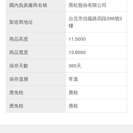
國內負責廠商名稱
黑松股份有限公司
台北市信義路四段296號3
製造商地址
樓
商品高度
11.5000
商品寬度
13.9000
保存天數
360天
保存溫層
常溫
應免稅
應稅
應免稅
應稅
偏遠地區配送
詐騙網頁！請小心！
得獎公告