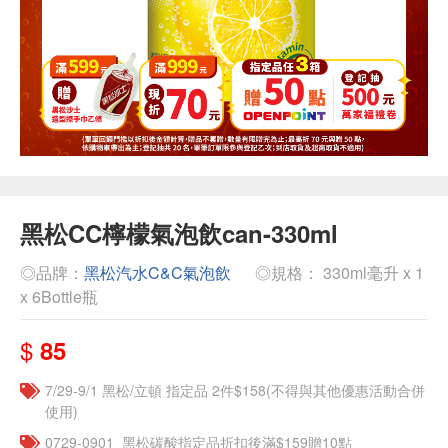
黑松CC檸檬氣泡飲can-330ml
◎品牌：
黑松汽水C&C氣泡飲
◎規格： 330ml毫升 x 1
x 6Bottle瓶
$
85
7/29-9/1 黑松/立頓 指定品 2件$158(不得與其他優惠活動合併
使用)
0729-0901_黑松碳酸指定品折扣後滿$159贈10點