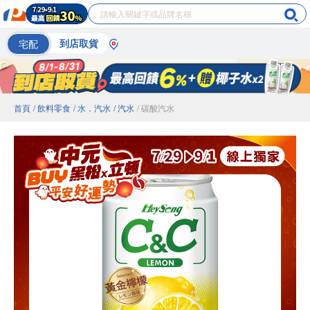
宅配
到店取貨
首頁
/ 飲料零食
/ 水．汽水
/ 汽水
/ 碳酸汽水