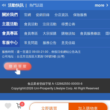
活動快訊
more
熱門話題
銀行優惠
關於我們
官網
促銷目錄
分店資訊
保險服務
偏遠地區配送
詐騙網頁！請小心！
主題活動
會員活動
注目活動
得獎公佈
會員專區
會員專區
大宗採購
購物須知
會員服務條款
隱
客服中心
常見問題
服務公告
意見信箱
服務時間：
週一至週日 09:00-21:00，例假日依網站公告為主
公司地址：
台北市北投區大業路136號5樓 (台灣)
食品業者登錄字號 A-122662550-00000-6
Copyright©2026 Uni-Prosperity Lifestyle Corp. All Right Reserved
0
立即購買
加入購物車