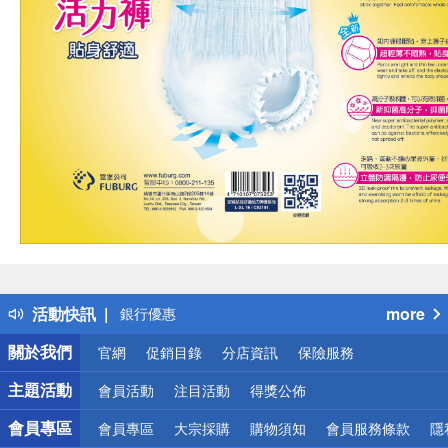
偏遠地區配送
詐騙網頁！請小心！
得獎公告
熱門話題
活動快訊
more
銀行優惠
偏遠地區配送
關於我們
官網
促銷目錄
分店資訊
保險服務
詐騙網頁！請小心！
主題活動
會員活動
注目活動
得獎公佈
會員專區
會員專區
大宗採購
購物須知
會員服務條款
隱