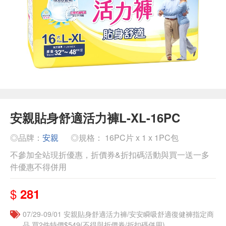
安親貼身舒適活力褲L-XL-16PC
◎品牌：
安親
◎規格： 16PC片 x 1 x 1PC包
不參加全站現折優惠，折價券&折扣碼活動與買一送一多
件優惠不得併用
$
281
07/29-09/01 安親貼身舒適活力褲/安安瞬吸舒適復健褲指定商
品 買2件特價$549(不得與折價券/折扣碼併用)