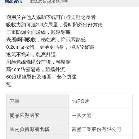
商品資訊
配送及售後服務說明
適用於在他人協助下或可自行走動之長者
吸收力約可達2-3次尿量，長時間外出好方便
三重防漏全面環繞，輕鬆穿脫
表層瞬間吸收，極乾爽，降低悶熱感
0.2cm吸收體，更薄更貼身，服貼於臀部
透氣不織布，乾爽舒適
用顏色線條區分前後，輕鬆穿
高4cm防漏隔邊，阻擋外流
60度環繞臀部及腰圍，安心防漏
無
容量
16PC片
商品來源國家
中國大陸
國內負責廠商名稱
富堡工業股份有限公司