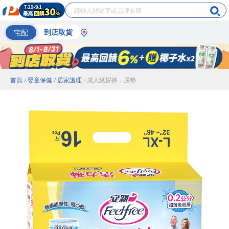
宅配
到店取貨
首頁
/ 嬰童保健
/ 居家護理
/ 成人紙尿褲．尿墊