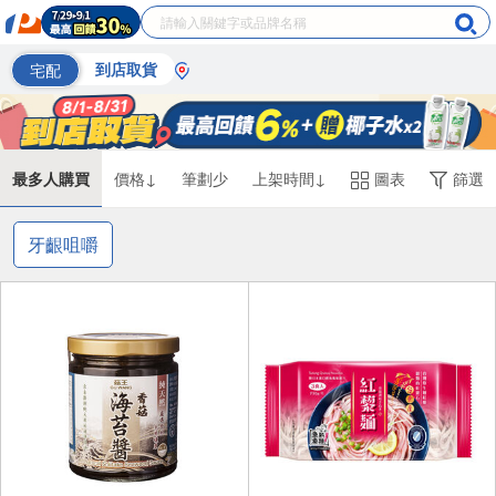
宅配
到店取貨
最多人購買
價格↓
筆劃少
上架時間↓
圖表
篩選
牙齦咀嚼