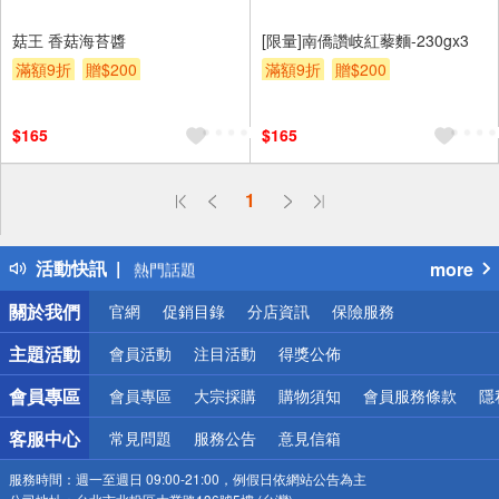
菇王 香菇海苔醬
[限量]南僑讚岐紅藜麵-230gx3
滿額9折
贈$200
滿額9折
贈$200
$165
$165
偏遠地區配送
1
詐騙網頁！請小心！
得獎公告
活動快訊
more
熱門話題
銀行優惠
關於我們
官網
促銷目錄
分店資訊
保險服務
偏遠地區配送
詐騙網頁！請小心！
主題活動
會員活動
注目活動
得獎公佈
會員專區
會員專區
大宗採購
購物須知
會員服務條款
隱
客服中心
常見問題
服務公告
意見信箱
服務時間：
週一至週日 09:00-21:00，例假日依網站公告為主