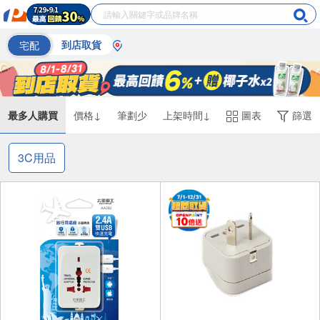
宅配
到店取貨
最多人購買
價格↓
筆劃少
上架時間↓
圖表
篩選
3C用品