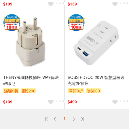
$139
$139
TRENY萬國轉換插座-WA9德法
BOSS PD+QC 20W 智慧型極速
韓印尼
充電2P插座
滿額9折
贈$200
滿額9折
贈$200
$139
$499
偏遠地區配送
1
詐騙網頁！請小心！