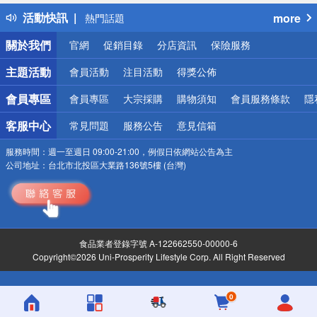
得獎公告
活動快訊
more
熱門話題
銀行優惠
關於我們
官網
促銷目錄
分店資訊
保險服務
偏遠地區配送
詐騙網頁！請小心！
主題活動
會員活動
注目活動
得獎公佈
會員專區
會員專區
大宗採購
購物須知
會員服務條款
隱
客服中心
常見問題
服務公告
意見信箱
服務時間：
週一至週日 09:00-21:00，例假日依網站公告為主
公司地址：
台北市北投區大業路136號5樓 (台灣)
食品業者登錄字號 A-122662550-00000-6
Copyright©2026 Uni-Prosperity Lifestyle Corp. All Right Reserved
0