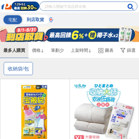
宅配
到店取貨
最多人購買
價格↓
筆劃少
上架時間↓
圖表
篩選
收納袋/包