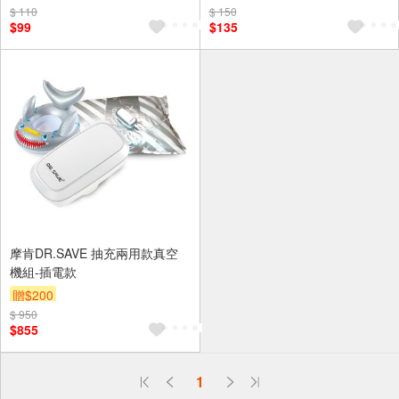
$ 110
$ 150
$99
$135
摩肯DR.SAVE 抽充兩用款真空
機組-插電款
贈$200
$ 950
$855
偏遠地區配送
1
詐騙網頁！請小心！