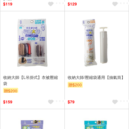
$119
$129
收納大師【L吊掛式】衣被壓縮
收納大師/壓縮袋通用【抽氣筒】
袋
贈$200
贈$200
$159
$79