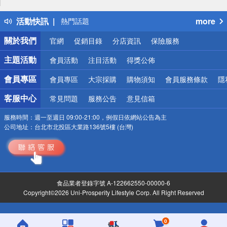
得獎公告
活動快訊
more
熱門話題
銀行優惠
關於我們
官網
促銷目錄
分店資訊
保險服務
偏遠地區配送
詐騙網頁！請小心！
主題活動
會員活動
注目活動
得獎公佈
會員專區
會員專區
大宗採購
購物須知
會員服務條款
隱
客服中心
常見問題
服務公告
意見信箱
服務時間：
週一至週日 09:00-21:00，例假日依網站公告為主
公司地址：
台北市北投區大業路136號5樓 (台灣)
食品業者登錄字號 A-122662550-00000-6
Copyright©2026 Uni-Prosperity Lifestyle Corp. All Right Reserved
0