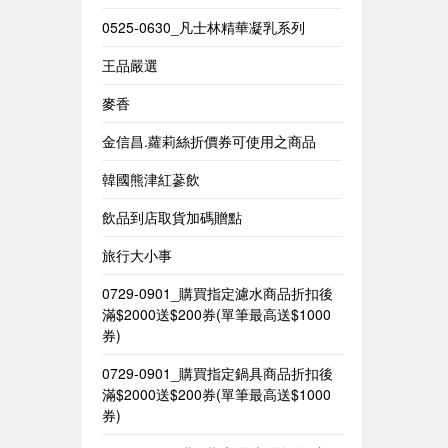
0525-0630_凡士林精華凝乳系列
王品嚴選
麥香
金信昌.蘿莉絲折價券可使用之商品
韓國熊津紅蔘飲
飲品到店取貨加碼贈點
旅行大小事
0729-0901_購買指定濾水商品折扣後
滿$2000送$200券(單筆最高送$1000
券)
0729-0901_購買指定鍋具商品折扣後
滿$2000送$200券(單筆最高送$1000
券)