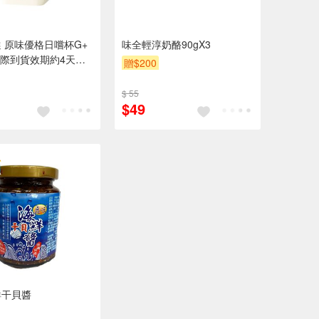
 原味優格日嚐杯G+
味全輕淳奶酪90gX3
※實際到貨效期約4天以
贈$200
$ 55
$49
鮮干貝醬