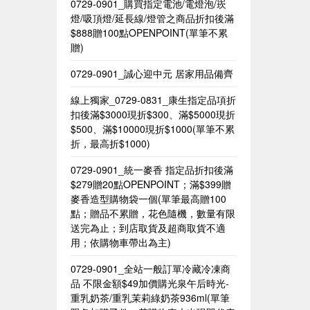
0729-0901_購買指定電池/電燈泡/崁
燈/吸頂燈/延長線/燈管之商品折扣後滿
$888贈100點OPENPOINT(單筆不累
贈)
0729-0901_誠心迎中元 居家用品備齊
線上獨家_0729-0831_康生指定品項折
扣後滿$3000現折$300、滿$5000現折
$500、滿$10000現折$1000(單筆不累
折，最高折$1000)
0729-0901_統一麥香​ 指定品折扣後滿
$279贈20點OPENPOINT；滿$399贈
麥香造型購物袋一個(單筆最高贈100
點；贈品不累贈，花色隨機，數量有限
送完為止；到店取貨及超商取貨不適
用；依購物車帶出為主)​
0729-0901_全站一般訂單冷藏冷凍商
品 不限金額$49加價購光泉午后時光-
重乳奶茶/重乳茉莉綠奶茶936ml(單筆