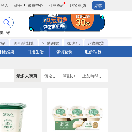
結帳
登入
註冊
會員中心
訂單查詢
購物車(0)
美
米
促銷
整箱購划算
活動總覽
家速配
超商取貨
休閒娛樂
日用生活
傢俱寢飾
服飾鞋包
最多人購買
價格↓
筆劃少
上架時間↓