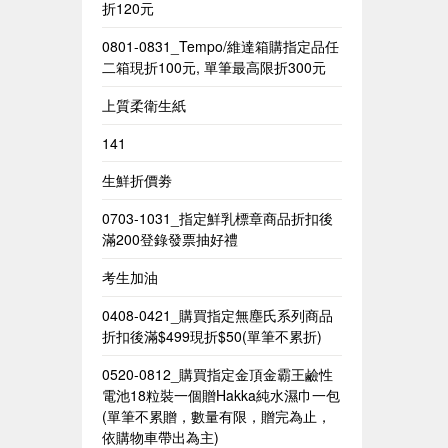
折120元
0801-0831_Tempo/維達箱購指定品任
二箱現折100元, 單筆最高限折300元
上質柔衛生紙
141
生鮮折價劵
0703-1031_指定鮮乳標章商品折扣後
滿200登錄發票抽好禮
考生加油
0408-0421_購買指定無塵氏系列商品
折扣後滿$499現折$50(單筆不累折)
0520-0812_購買指定金頂金霸王鹼性
電池18粒裝一個贈Hakka純水濕巾一包​
(單筆不累贈，數量有限，贈完為止，
依購物車帶出為主)​