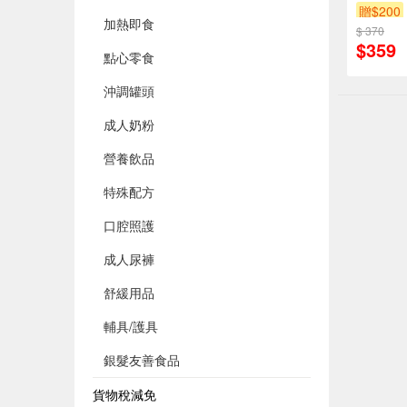
以上
贈$200
加熱即食
$ 370
$359
點心零食
沖調罐頭
成人奶粉
營養飲品
特殊配方
口腔照護
成人尿褲
舒緩用品
輔具/護具
銀髮友善食品
貨物稅減免