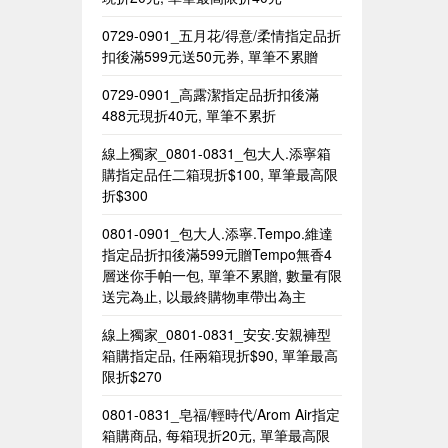
0729-0901_五月花/得意/柔情指定品折
扣後滿599元送50元券, 單筆不累贈​
0729-0901_高露潔指定品折扣後滿
488元現折40元, 單筆不累折
線上獨家_0801-0831_包大人.添寧箱
購指定品任二箱現折$100, 單筆最高限
折$300
0801-0901_包大人.添寧.Tempo.維達
指定品折扣後滿599元贈Tempo無香4
層迷你手帕一包, 單筆不累贈, 數量有限
送完為止, 以最終購物車帶出為主
線上獨家_0801-0831_安安.安親褲型
箱購指定品, 任兩箱現折$90, 單筆最高
限折$270
0801-0831_皂福/輕時代/Arom Air指定
箱購商品, 每箱現折20元, 單筆最高限