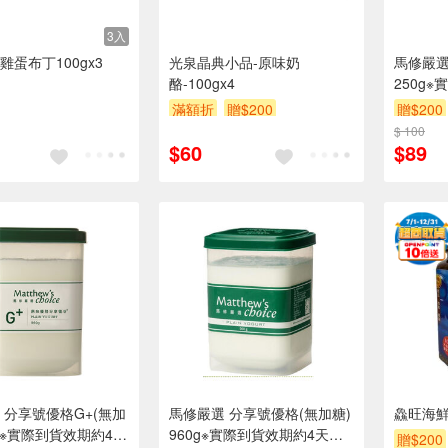
3入
雞蛋布丁100gx3
光泉晶典小品-原味奶
馬修嚴選
酪-100gx4
250g
上
滿額折
贈$200
贈$200
$ 100
$60
$89
 分享號優格G+(無加
馬修嚴選 分享號優格(無加糖)
鱻旺海
0g※實際到貨效期約4天
960g※實際到貨效期約4天以
贈$200