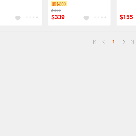
上
贈$200
$ 350
$339
$155
1