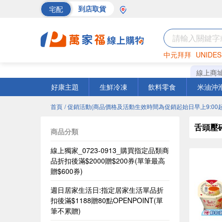
宅配
到店取貨
中元拜拜
UNIDES
海苔
巧克力
罐頭
線上商
好康主題
生鮮冷凍
飲料零食
米油沖
首頁
/ 促銷活動(商品價格及活動生效時間為促銷起始日早上9:00起
舌頭壓
商品分類
線上獨家_0723-0913_購買指定品類商
品折扣後滿$2000贈$200券(單筆最高
贈$600券)
週日居家生活日:指定居家生活單品折
扣後滿$1188贈80點OPENPOINT(單
筆不累贈)