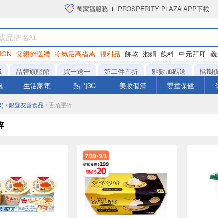
萬家福服務
PROSPERITY PLAZA APP下載
IGN
父親節送禮
冷氣最高省萬
福利品
餅乾
泡麵
飲料
中元拜拜
義
衛生紙
城
品牌旗艦館
買一送一
第二件五折
點數加碼送
檔期
泡
生活家電
熱門3C
美妝個清
嬰童保健
)
/ 銀髮友善食品
/ 舌頭壓碎
碎