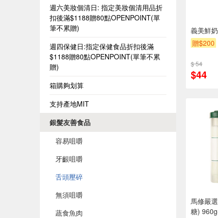
週六美妝個清日: 指定美妝個清用品折
扣後滿$1188贈80點OPENPOINT(單
筆不累贈)
義美鮮奶
贈$200
週四保健日:指定保健食品折扣後滿
$1188贈80點OPENPOINT(單筆不累
$ 54
贈)
$44
箱購夠划算
支持產地MIT
銀髮友善食品
容易咀嚼
牙齦咀嚼
舌頭壓碎
無須咀嚼
馬修嚴選
糖) 96
蔬食魚肉