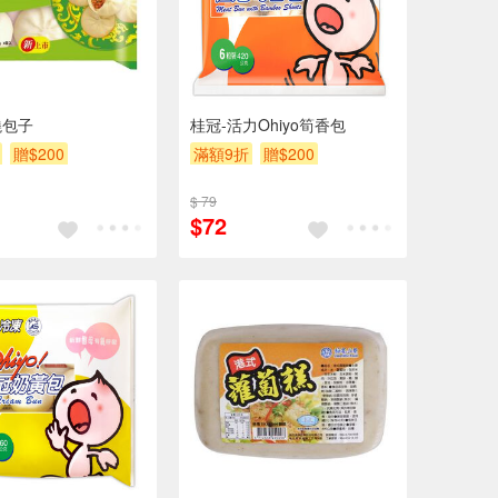
燒包子
桂冠-活力Ohiyo筍香包
贈$200
滿額9折
贈$200
$ 79
$72