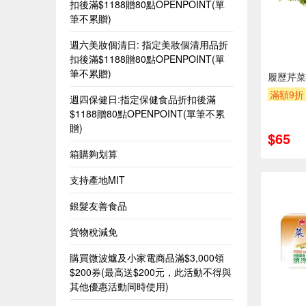
扣後滿$1188贈80點OPENPOINT(單
筆不累贈)
週六美妝個清日: 指定美妝個清用品折
扣後滿$1188贈80點OPENPOINT(單
筆不累贈)
履歷芹菜(
滿額9折
週四保健日:指定保健食品折扣後滿
$1188贈80點OPENPOINT(單筆不累
贈)
$65
箱購夠划算
支持產地MIT
銀髮友善食品
貨物稅減免
購買微波爐及小家電商品滿$3,000領
$200券(最高送$200元，此活動不得與
其他優惠活動同時使用)