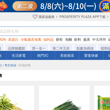
萬家福服務
PROSPERITY PLAZA APP下載
IGN
高蛋白
冷氣最高省萬
福利品
餅乾
泡麵
飲料
義美
中元拜拜
咖啡
城
品牌旗艦館
買一送一
第二件五折
點數加碼送
檔期
泡
生活家電
熱門3C
美妝個清
嬰童保健
)
/ 考生加油
/ 祈福好物
物