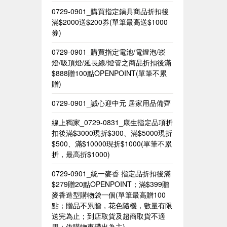
0729-0901_購買指定鍋具商品折扣後
滿$2000送$200券(單筆最高送$1000
券)
0729-0901_購買指定電池/電燈泡/崁
燈/吸頂燈/延長線/燈管之商品折扣後滿
$888贈100點OPENPOINT(單筆不累
贈)
0729-0901_誠心迎中元 居家用品備齊
線上獨家_0729-0831_康生指定品項折
扣後滿$3000現折$300、滿$5000現折
$500、滿$10000現折$1000(單筆不累
折，最高折$1000)
0729-0901_統一麥香​ 指定品折扣後滿
$279贈20點OPENPOINT；滿$399贈
麥香造型購物袋一個(單筆最高贈100
點；贈品不累贈，花色隨機，數量有限
送完為止；到店取貨及超商取貨不適
用；依購物車帶出為主)​