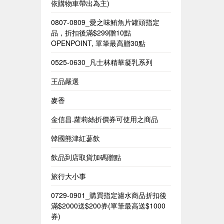
依購物車帶出為主)​
0807-0809_愛之味鮪魚片罐頭指定
品，折扣後滿$299贈10點
OPENPOINT, 單筆最高贈30點
0525-0630_凡士林精華凝乳系列
王品嚴選
麥香
金信昌.蘿莉絲折價券可使用之商品
韓國熊津紅蔘飲
飲品到店取貨加碼贈點
旅行大小事
0729-0901_購買指定濾水商品折扣後
滿$2000送$200券(單筆最高送$1000
券)