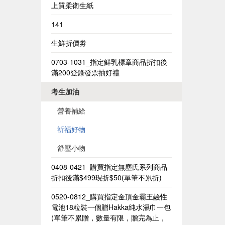
上質柔衛生紙
141
生鮮折價劵
0703-1031_指定鮮乳標章商品折扣後
滿200登錄發票抽好禮
考生加油
營養補給
祈福好物
舒壓小物
0408-0421_購買指定無塵氏系列商品
折扣後滿$499現折$50(單筆不累折)
0520-0812_購買指定金頂金霸王鹼性
電池18粒裝一個贈Hakka純水濕巾一包​
(單筆不累贈，數量有限，贈完為止，