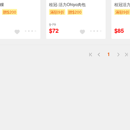
粿
桂冠-活力Ohiyo肉包
桂冠活力
贈$200
滿額9折
贈$200
滿額9折
$ 79
$72
$85
1