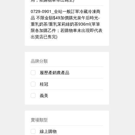
0729-0901_全站一般訂單冷藏冷凍商
品 不限金額$49加價購光泉午后時光-
重乳奶茶/重乳茉莉綠奶茶936ml(單筆
限各加購乙件；若購物車未出現即代表
出貨店已售完)
品牌分類
履歷產銷農產品
桂冠
義美
賣場類型
線上購物