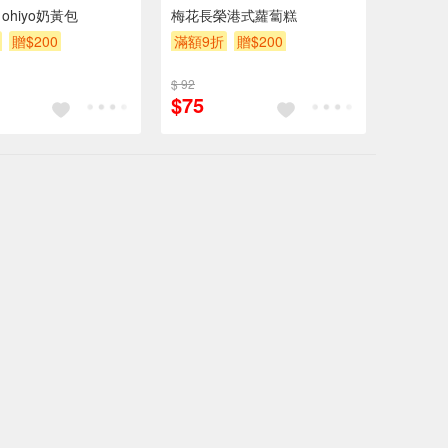
ohiyo奶黃包
梅花長榮港式蘿蔔糕
贈$200
滿額9折
贈$200
$ 92
$75