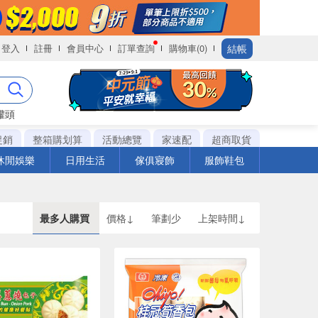
結帳
登入
註冊
會員中心
訂單查詢
購物車(0)
罐頭
促銷
整箱購划算
活動總覽
家速配
超商取貨
休閒娛樂
日用生活
傢俱寢飾
服飾鞋包
最多人購買
價格↓
筆劃少
上架時間↓