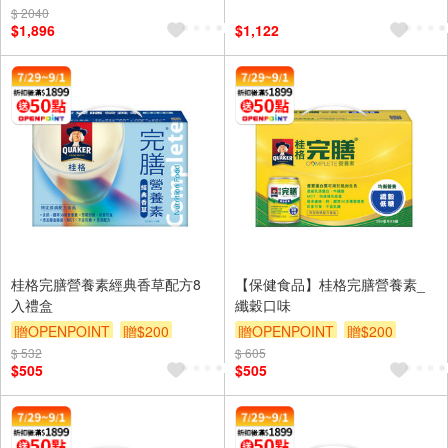
$ 2040
$1,896
$1,122
桂格完膳營養素經典香草配方8
【保健食品】桂格完膳營養素_
入禮盒
纖穀口味
贈OPENPOINT
贈$200
贈OPENPOINT
贈$200
$ 532
$ 605
$505
$505