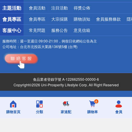
詐騙網頁！請小心！
主題活動
會員活動
注目活動
得獎公佈
會員專區
會員專區
大宗採購
購物須知
會員服務條款
隱
客服中心
常見問題
服務公告
意見信箱
服務時間：
週一至週日 09:00-21:00，例假日依網站公告為主
公司地址：
台北市北投區大業路136號5樓 (台灣)
食品業者登錄字號 A-122662550-00000-6
Copyright©2026 Uni-Prosperity Lifestyle Corp. All Right Reserved
0
購物首頁
分類
家速配
購物車
會員