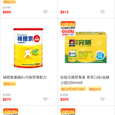
贈$200
$ 745
$680
$612
補體素優纖A+均衡營養配方
桂格完膳營養素 香草口味(低糖
少甜)250mlx8
贈$200
贈OPENPOINT
贈$200
$ 680
$ 550
$675
$505