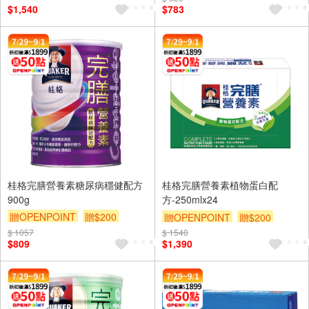
$1,540
$783
桂格完膳營養素糖尿病穩健配方
桂格完膳營養素植物蛋白配
900g
方-250mlx24
贈OPENPOINT
贈$200
贈OPENPOINT
贈$200
$ 1057
$ 1540
$809
$1,390