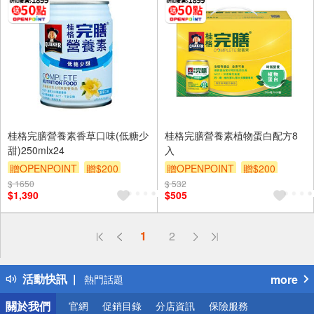
桂格完膳營養素香草口味(低糖少
桂格完膳營養素植物蛋白配方8
甜)250mlx24
入
贈OPENPOINT
贈$200
贈OPENPOINT
贈$200
$ 1650
$ 532
$1,390
$505
偏遠地區配送
1
2
詐騙網頁！請小心！
得獎公告
活動快訊
more
熱門話題
銀行優惠
關於我們
官網
促銷目錄
分店資訊
保險服務
偏遠地區配送