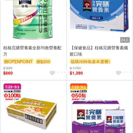
24入
桂格完膳營養素全新均衡營養配
【保健食品】桂格完膳營養素纖
方
穀口味
贈OPENPOINT
贈$200
箱購(699免基本運費)
$ 695
$ 1750
贈OPENPOINT
贈$200
$660
$1,390