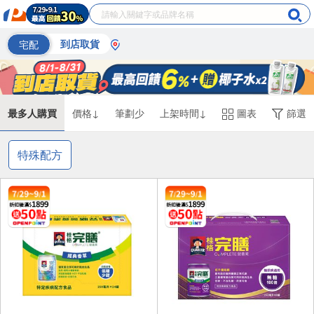
宅配
到店取貨
最多人購買
價格↓
筆劃少
上架時間↓
圖表
篩選
特殊配方