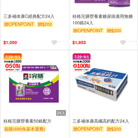
三多補体康C經典配方24入
桂格完膳營養素糖尿病適用無糖
100鉻24入
贈OPENPOINT
贈$200
贈OPENPOINT
贈$200
$1,050
$1,852
24入
桂格完膳營養素50鉻配方
三多補体康高纖高鈣配方24入
箱購(699免基本運費)
贈OPENPOINT
贈$200
贈OPENPOINT
贈$200