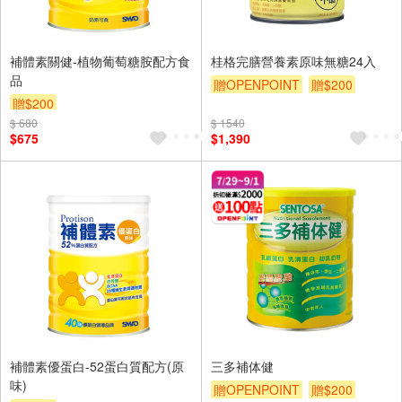
補體素關健-植物葡萄糖胺配方食
桂格完膳營養素原味無糖24入
品
贈OPENPOINT
贈$200
贈$200
$ 680
$ 1540
$675
$1,390
補體素優蛋白-52蛋白質配方(原
三多補体健
味)
贈OPENPOINT
贈$200