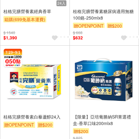
24入
桂格完膳營養素經典香草
桂格完膳營養素糖尿病適用無糖
100鉻-250mlx8
箱購(699免基本運費)
贈OPENPOINT
贈$200
贈OPENPOINT
贈$200
$ 1540
$ 668
$1,390
$632
桂格完膳營養素白藜蘆醇24入
【限量】亞培葡勝納SR菁選禮
盒-香草口味200mlx8
贈OPENPOINT
贈$200
贈$200
$ 825