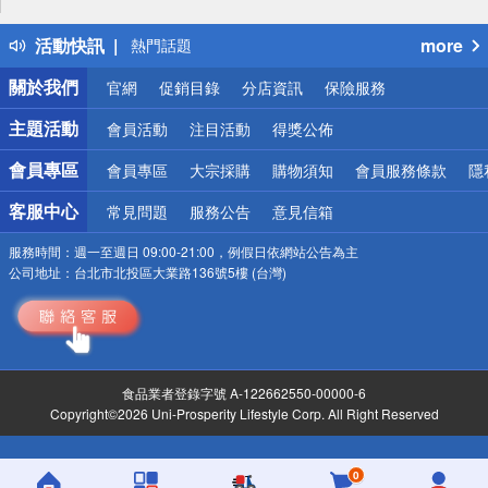
得獎公告
活動快訊
more
熱門話題
銀行優惠
關於我們
官網
促銷目錄
分店資訊
保險服務
偏遠地區配送
詐騙網頁！請小心！
主題活動
會員活動
注目活動
得獎公佈
會員專區
會員專區
大宗採購
購物須知
會員服務條款
隱
客服中心
常見問題
服務公告
意見信箱
服務時間：
週一至週日 09:00-21:00，例假日依網站公告為主
公司地址：
台北市北投區大業路136號5樓 (台灣)
食品業者登錄字號 A-122662550-00000-6
Copyright©2026 Uni-Prosperity Lifestyle Corp. All Right Reserved
0