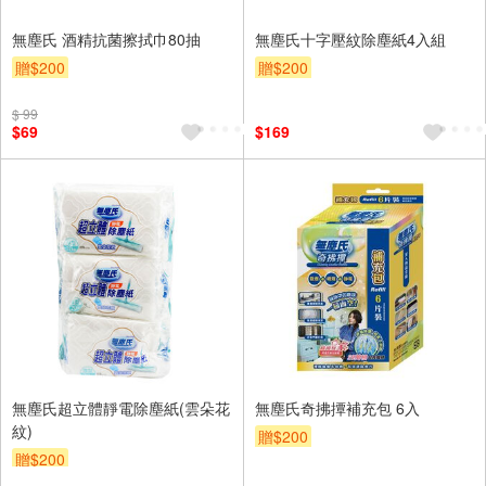
無塵氏 酒精抗菌擦拭巾80抽
無塵氏十字壓紋除塵紙4入組
贈$200
贈$200
$ 99
$69
$169
無塵氏超立體靜電除塵紙(雲朵花
無塵氏奇拂撢補充包 6入
紋)
贈$200
贈$200