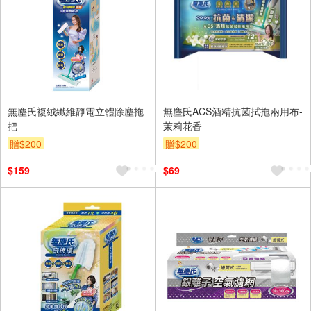
無塵氏複絨纖維靜電立體除塵拖
無塵氏ACS酒精抗菌拭拖兩用布-
把
茉莉花香
贈$200
贈$200
$159
$69