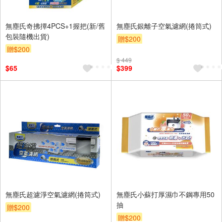
無塵氏奇拂撢4PCS+1握把(新/舊
無塵氏銀離子空氣濾網(捲筒式)
包裝隨機出貨)
贈$200
贈$200
$ 449
$65
$399
無塵氏超濾淨空氣濾網(捲筒式)
無塵氏小蘇打厚濕巾不鋼專用50
抽
贈$200
贈$200