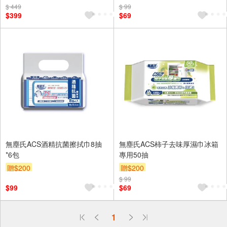
$ 449
$ 99
$399
$69
無塵氏ACS酒精抗菌擦拭巾8抽
無塵氏ACS柿子去味厚濕巾冰箱
*6包
專用50抽
贈$200
贈$200
$ 99
$99
$69
偏遠地區配送
1
詐騙網頁！請小心！