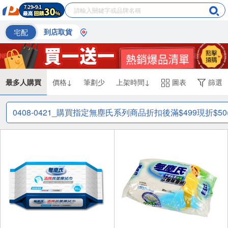
宅配
到店取貨
最多人購買
價格↓
筆劃少
上架時間↓
圖表
篩選
0408-0421_購買指定無塵氏系列商品折扣後滿$499現折$5