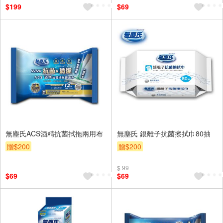
$199
$69
無塵氏ACS酒精抗菌拭拖兩用布
無塵氏 銀離子抗菌擦拭巾80抽
贈$200
贈$200
$ 99
$69
$69