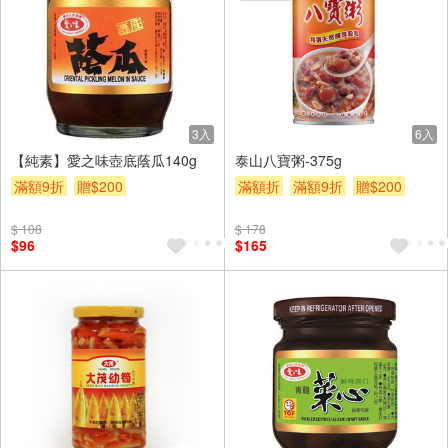
3入
6入
【純素】愛之味壺底蔭瓜140g
泰山八寶粥-375g
滿額9折
贈$200
滿額折
滿額9折
贈$200
$ 108
$ 178
$96
$165