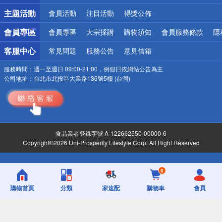
詐騙網頁！請小心！
主題活動
會員活動
注目活動
得獎公佈
會員專區
會員專區
大宗採購
購物須知
會員服務條款
隱
客服中心
常見問題
服務公告
意見信箱
服務時間：
週一至週日 09:00-21:00，例假日依網站公告為主
公司地址：
台北市北投區大業路136號5樓 (台灣)
食品業者登錄字號 A-122662550-00000-6
Copyright©2026 Uni-Prosperity Lifestyle Corp. All Right Reserved
0
購物首頁
分類
家速配
購物車
會員