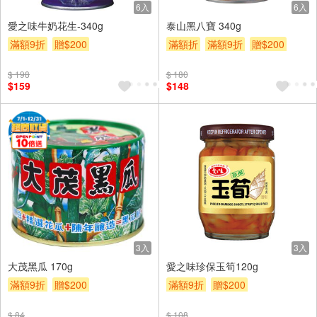
6入
6入
愛之味牛奶花生-340g
泰山黑八寶 340g
滿額9折
贈$200
滿額折
滿額9折
贈$200
$ 198
$ 180
$159
$148
3入
3入
大茂黑瓜 170g
愛之味珍保玉筍120g
滿額9折
贈$200
滿額9折
贈$200
$ 84
$ 108