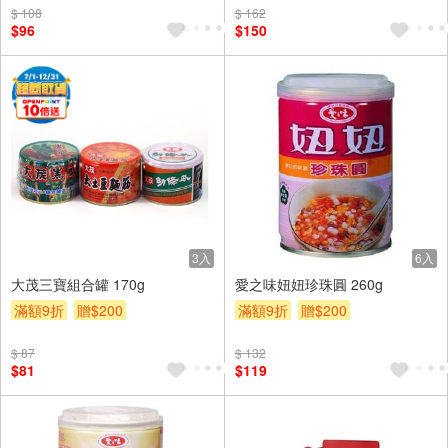
$ 108
$ 162
$96
$150
3入
6入
大茂三寶組合罐 170g
愛之味妞妞珍珠圓 260g
滿額9折
贈$200
滿額9折
贈$200
$ 87
$ 132
$81
$119