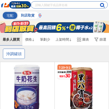
宅配
到店取貨
最多人購買
價格↓
筆劃少
上架時間↓
圖表
篩選
沖調罐頭