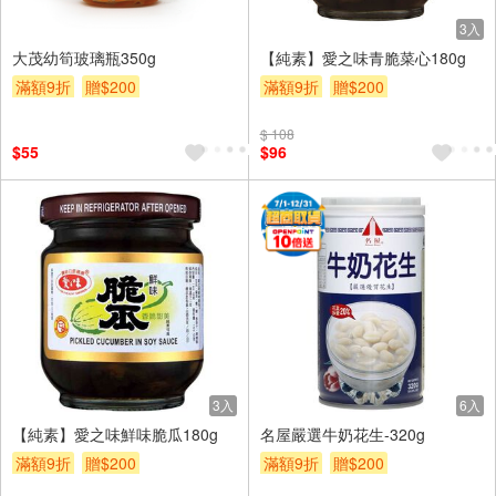
3入
大茂幼筍玻璃瓶350g
【純素】愛之味青脆菜心180g
滿額9折
贈$200
滿額9折
贈$200
$ 108
$55
$96
3入
6入
【純素】愛之味鮮味脆瓜180g
名屋嚴選牛奶花生-320g
滿額9折
贈$200
滿額9折
贈$200