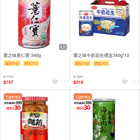
6入
愛之味薏仁寶 340g
愛之味牛奶花生禮盒340g*12
滿額9折
贈$200
滿額9折
贈$200
$ 174
$ 384
$147
$318