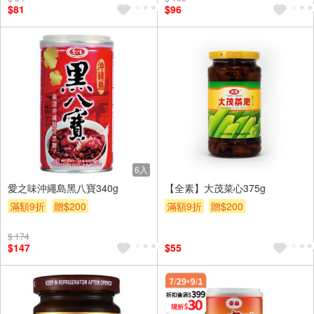
$81
$96
6入
愛之味沖繩島黑八寶340g
【全素】大茂菜心375g
滿額9折
贈$200
滿額9折
贈$200
$ 174
$147
$55