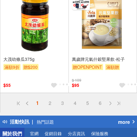
大茂幼條瓜375g
萬歲牌元氣什穀堅果飲-松子
滿額9折
贈$200
贈OPENPOINT
滿額贈
滿額9折
贈$200
$ 109
$55
$95
偏遠地區配送
1
2
3
4
5
6
詐騙網頁！請小心！
得獎公告
活動快訊
more
熱門話題
銀行優惠
關於我們
官網
促銷目錄
分店資訊
保險服務
偏遠地區配送