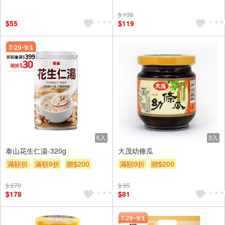
$ 138
$55
$119
6入
3入
泰山花生仁湯-320g
大茂幼條瓜
滿額折
滿額9折
贈$200
滿額9折
贈$200
$ 270
$ 95
$178
$81