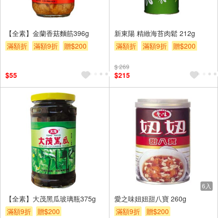
【全素】金蘭香菇麵筋396g
新東陽 精緻海苔肉鬆 212g
滿額折
滿額9折
贈$200
滿額折
滿額9折
贈$200
$ 269
$55
$215
6入
【全素】大茂黑瓜玻璃瓶375g
愛之味妞妞甜八寶 260g
滿額9折
贈$200
滿額9折
贈$200