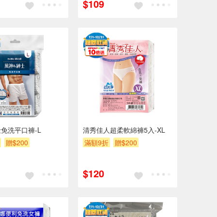
$109
免洗平口褲-L
清秀佳人超柔軟綿褲5入-XL
贈$200
滿額9折
贈$200
$120