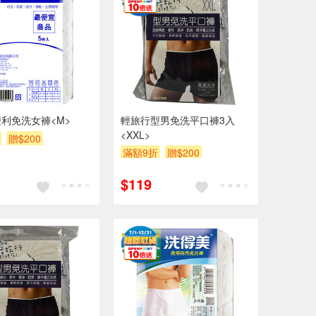
利免洗女褲<M>
輕旅行型男免洗平口褲3入
<XXL>
贈$200
滿額9折
贈$200
$119