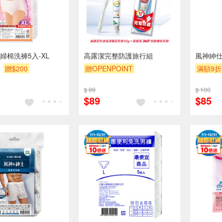
婦棉洗褲5入-XL
高露潔完整防護旅行組
風神紳仕
贈$200
贈OPENPOINT
滿額9折
贈OPENPOINT
滿額折
$ 99
$ 100
贈$200
$89
$85