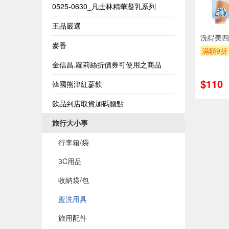
0525-0630_凡士林精華凝乳系列
王品嚴選
洗得美四
麥香
滿額9折
金信昌.蘿莉絲折價券可使用之商品
$110
韓國熊津紅蔘飲
飲品到店取貨加碼贈點
旅行大小事
行李箱/袋
3C用品
收納袋/包
盥洗用具
旅用配件