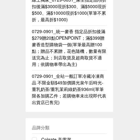
扣後滿$3000現折$300、滿$5000現折
$500、滿$10000現折$1000(單筆不累
折，最高折$1000)
0729-0901_統一麥香​ 指定品折扣後滿
$279贈20點OPENPOINT；滿$399贈
麥香造型購物袋一個(單筆最高贈100
點；贈品不累贈，花色隨機，數量有限
送完為止；到店取貨及超商取貨不適
用；依購物車帶出為主)​
0729-0901_全站一般訂單冷藏冷凍商
品 不限金額$49加價購光泉午后時光-
重乳奶茶/重乳茉莉綠奶茶936ml(單筆
限各加購乙件；若購物車未出現即代表
出貨店已售完)
品牌分類
Colgate 高露潔