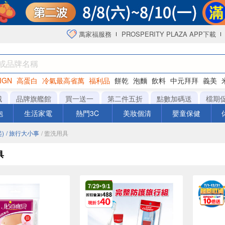
萬家福服務
PROSPERITY PLAZA APP下載
IGN
高蛋白
冷氣最高省萬
福利品
餅乾
泡麵
飲料
中元拜拜
義美
洋芋片
城
品牌旗艦館
買一送一
第二件五折
點數加碼送
檔期
泡
生活家電
熱門3C
美妝個清
嬰童保健
)
/ 旅行大小事
/ 盥洗用具
具