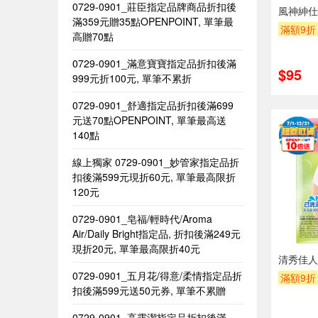
0729-0901_莊臣指定品牌商品折扣後
風神紳仕
滿359元贈35點OPENPOINT, 單筆最
滿額9折
高贈70點
0729-0901_滿意寶寶指定品折扣後滿
$95
999元折100元, 單筆不累折
0729-0901_舒適指定品折扣後滿699
元送70點OPENPOINT, 單筆最高送
140點
線上獨家 0729-0901_妙管家指定品折
扣後滿599元現折60元, 單筆最高限折
120元
0729-0901_皂福/輕時代/Aroma
Air/Daily Bright指定品, 折扣後滿249元
現折20元, 單筆最高限折40元
清秀佳人
0729-0901_五月花/得意/柔情指定品折
滿額9折
扣後滿599元送50元券, 單筆不累贈​
0729-0901_高露潔指定品折扣後滿