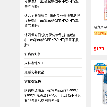
扣後滿$1188贈80點OPENPOINT(單
筆不累贈)
週六美妝個清日: 指定美妝個清用品折
扣後滿$1188贈80點OPENPOINT(單
筆不累贈)
貼身寶孕
滿額9折
週四保健日:指定保健食品折扣後滿
$1188贈80點OPENPOINT(單筆不累
贈)
$170
箱購夠划算
支持產地MIT
銀髮友善食品
貨物稅減免
購買微波爐及小家電商品滿$3,000領
$200券(最高送$200元，此活動不得與
其他優惠活動同時使用)