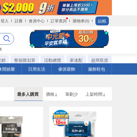
結帳
登入
註冊
會員中心
訂單查詢
購物車(0)
米
促銷
整箱購划算
活動總覽
家速配
超商取貨
休閒娛樂
日用生活
傢俱寢飾
服飾鞋包
最多人購買
價格↓
筆劃少
上架時間↓