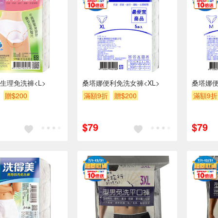
生理免洗褲<L>
桑塔娜便利免洗女褲<XL>
桑塔娜便
贈$200
滿額9折
贈$200
滿額9折
$79
$79