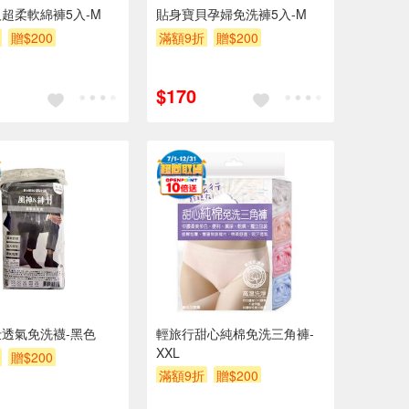
超柔軟綿褲5入-M
貼身寶貝孕婦免洗褲5入-M
贈$200
滿額9折
贈$200
$170
透氣免洗襪-黑色
輕旅行甜心純棉免洗三角褲-
XXL
贈$200
滿額9折
贈$200