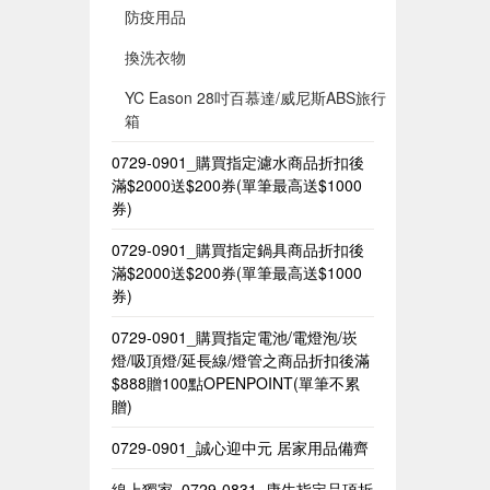
防疫用品
換洗衣物
YC Eason 28吋百慕達/威尼斯ABS旅行
箱
0729-0901_購買指定濾水商品折扣後
滿$2000送$200券(單筆最高送$1000
券)
0729-0901_購買指定鍋具商品折扣後
滿$2000送$200券(單筆最高送$1000
券)
0729-0901_購買指定電池/電燈泡/崁
燈/吸頂燈/延長線/燈管之商品折扣後滿
$888贈100點OPENPOINT(單筆不累
贈)
0729-0901_誠心迎中元 居家用品備齊
線上獨家_0729-0831_康生指定品項折