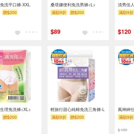
免洗平口褲-XXL
桑塔娜便利免洗男褲<L>
清秀佳人
贈$200
滿額9折
贈$200
滿額9折
$89
$120
生理免洗褲<XL>
輕旅行甜心純棉免洗三角褲-L
風神紳仕
贈$200
滿額9折
贈$200
滿額9折
$ 100