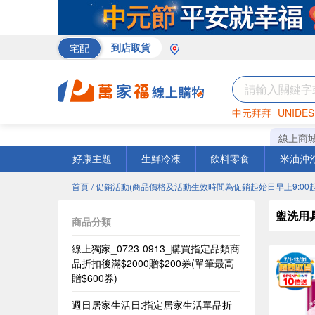
宅配
到店取貨
中元拜拜
UNIDES
巧克力
罐頭
海苔
線上商
好康主題
生鮮冷凍
飲料零食
米油沖
首頁
/ 促銷活動(商品價格及活動生效時間為促銷起始日早上9:00起
盥洗用
商品分類
線上獨家_0723-0913_購買指定品類商
品折扣後滿$2000贈$200券(單筆最高
贈$600券)
週日居家生活日:指定居家生活單品折