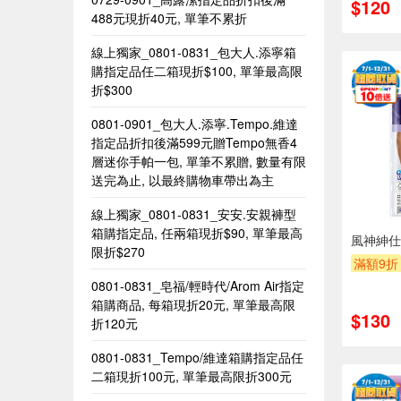
$120
488元現折40元, 單筆不累折
線上獨家_0801-0831_包大人.添寧箱
購指定品任二箱現折$100, 單筆最高限
折$300
0801-0901_包大人.添寧.Tempo.維達
指定品折扣後滿599元贈Tempo無香4
層迷你手帕一包, 單筆不累贈, 數量有限
送完為止, 以最終購物車帶出為主
線上獨家_0801-0831_安安.安親褲型
箱購指定品, 任兩箱現折$90, 單筆最高
風神紳仕
限折$270
滿額9折
0801-0831_皂福/輕時代/Arom Air指定
箱購商品, 每箱現折20元, 單筆最高限
$130
折120元
0801-0831_Tempo/維達箱購指定品任
二箱現折100元, 單筆最高限折300元