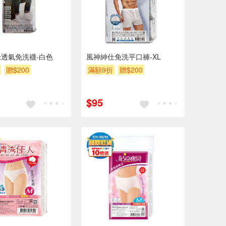
透氣免洗襪-白色
風神紳仕免洗平口褲-XL
贈$200
滿額9折
贈$200
$95