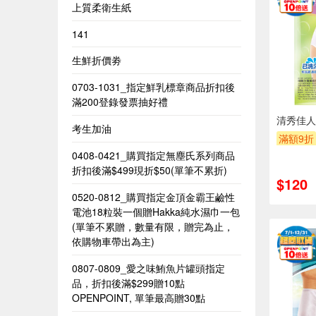
上質柔衛生紙
141
生鮮折價劵
0703-1031_指定鮮乳標章商品折扣後
滿200登錄發票抽好禮
清秀佳人
考生加油
滿額9折
0408-0421_購買指定無塵氏系列商品
折扣後滿$499現折$50(單筆不累折)
$120
0520-0812_購買指定金頂金霸王鹼性
電池18粒裝一個贈Hakka純水濕巾一包​
(單筆不累贈，數量有限，贈完為止，
依購物車帶出為主)​
0807-0809_愛之味鮪魚片罐頭指定
品，折扣後滿$299贈10點
OPENPOINT, 單筆最高贈30點