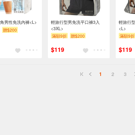
角男性免洗內褲<L>
輕旅行型男免洗平口褲3入
輕旅行型
<3XL>
<L>
贈$200
滿額9折
贈$200
滿額9折
$119
$119
1
2
3