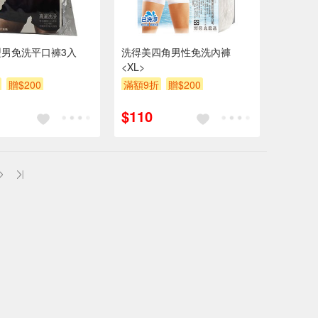
男免洗平口褲3入
洗得美四角男性免洗內褲
<XL>
贈$200
滿額9折
贈$200
$110