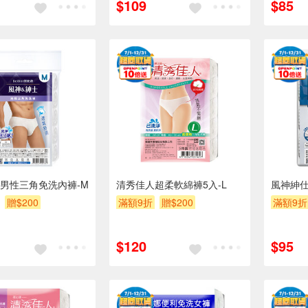
$109
$85
男性三角免洗內褲-M
清秀佳人超柔軟綿褲5入-L
風神紳仕
贈$200
滿額9折
贈$200
滿額9折
$120
$95