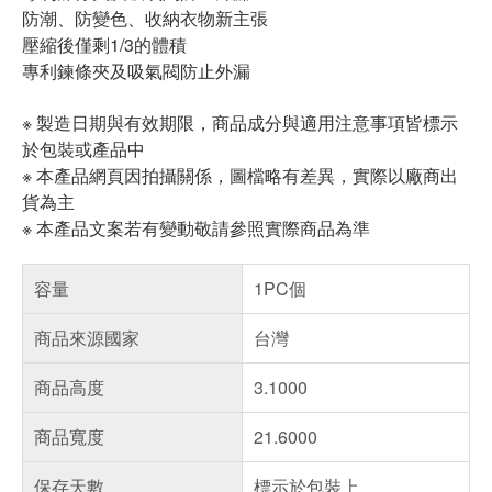
防潮、防變色、收納衣物新主張
壓縮後僅剩1/3的體積
專利鍊條夾及吸氣閥防止外漏
※ 製造日期與有效期限，商品成分與適用注意事項皆標示
於包裝或產品中
※ 本產品網頁因拍攝關係，圖檔略有差異，實際以廠商出
貨為主
※ 本產品文案若有變動敬請參照實際商品為準
容量
1PC個
商品來源國家
台灣
商品高度
3.1000
商品寬度
21.6000
保存天數
標示於包裝上