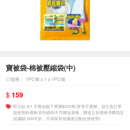
寶被袋-棉被壓縮袋(中)
◎規格： 1PC個 x 1 x 1PC個
$
159
即日起-9/1 不限金額下單贈$200券(單筆不累贈，請注意訂單
如使用折價券/折扣碼則不符贈送資格，贈送之折價券消費指定
品滿$2,000可折，不得與其他優惠活動合併使用)