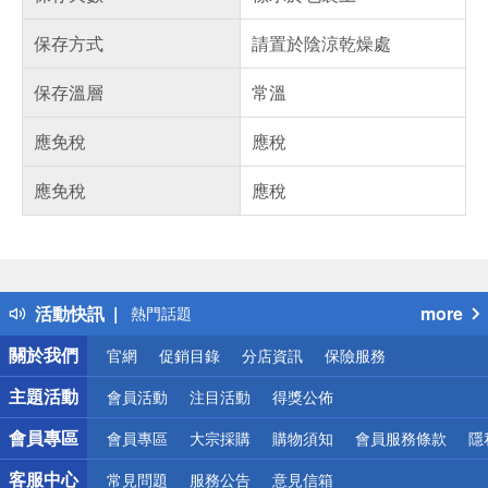
保存方式
請置於陰涼乾燥處
保存溫層
常溫
應免稅
應稅
應免稅
應稅
偏遠地區配送
詐騙網頁！請小心！
得獎公告
活動快訊
more
熱門話題
銀行優惠
關於我們
官網
促銷目錄
分店資訊
保險服務
偏遠地區配送
詐騙網頁！請小心！
主題活動
會員活動
注目活動
得獎公佈
會員專區
會員專區
大宗採購
購物須知
會員服務條款
隱
客服中心
常見問題
服務公告
意見信箱