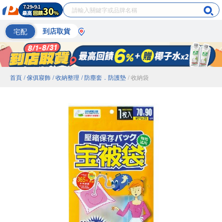
宅配
到店取貨
首頁
/ 傢俱寢飾
/ 收納整理
/ 防塵套．防護墊
/ 收納袋