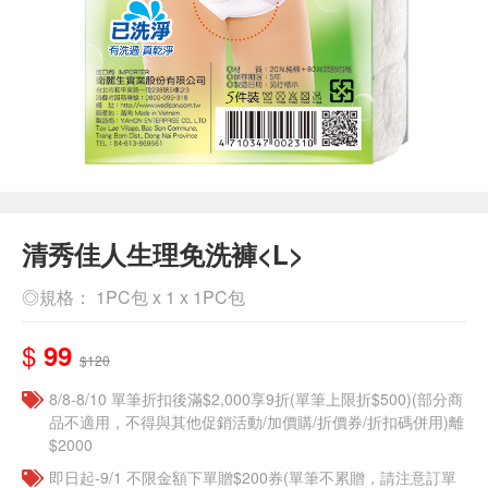
清秀佳人生理免洗褲<L>
◎規格： 1PC包 x 1 x 1PC包
$
99
$120
8/8-8/10 單筆折扣後滿$2,000享9折(單筆上限折$500)(部分商
品不適用，不得與其他促銷活動/加價購/折價券/折扣碼併用)離
$2000
即日起-9/1 不限金額下單贈$200券(單筆不累贈，請注意訂單