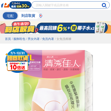
宅配
到店取貨
首頁
/ 服飾鞋包
/ 男女內著
/ 免洗內著
/ 女免洗棉褲