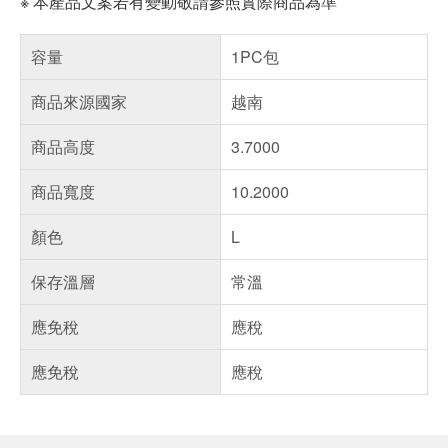
※ 本產品文案若有變動敬請參照實際商品為準
容量
1PC包
商品來源國家
越南
商品高度
3.7000
商品寬度
10.2000
顏色
L
保存溫層
常溫
應免稅
應稅
應免稅
應稅
偏遠地區配送
詐騙網頁！請小心！