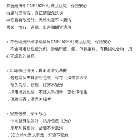
符合經濟部CNS15290紡織品規範，保證安心
出廠前已清洗，真正清潔免洗褲
中高腰身型設計、完整包覆不卡股溝
居家、旅行、運動、出差期間皆適用
※ 符合經濟部標準檢檢局CNS15290紡織品規範，保證安心
．不含可遷移性螢光劑、游離甲醛、鉛、偶氮染料、有機錫化合物，用
心守護您的健康。
※ 出廠前已清洗，真正清潔免洗褲
．包包皆採夾鏈密封包裝，保存、攜帶皆方便
．預先洗淨、預縮，好穿不變形
．採用機器包裝，不經人手摺疊，更乾淨衛生
．優雅清香，潔淨無棉絮
※ 完整包覆、安全放心
．中高腰身型設計，貼身包覆很放心
．扇形加長檔片，舒適不卡股溝
．3D立體包臀式剪裁，舒適不緊繃