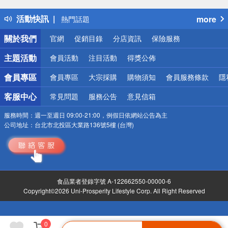
得獎公告
活動快訊
more
熱門話題
銀行優惠
關於我們
官網
促銷目錄
分店資訊
保險服務
偏遠地區配送
詐騙網頁！請小心！
主題活動
會員活動
注目活動
得獎公佈
會員專區
會員專區
大宗採購
購物須知
會員服務條款
隱
客服中心
常見問題
服務公告
意見信箱
服務時間：
週一至週日 09:00-21:00，例假日依網站公告為主
公司地址：
台北市北投區大業路136號5樓 (台灣)
食品業者登錄字號 A-122662550-00000-6
Copyright©2026 Uni-Prosperity Lifestyle Corp. All Right Reserved
0