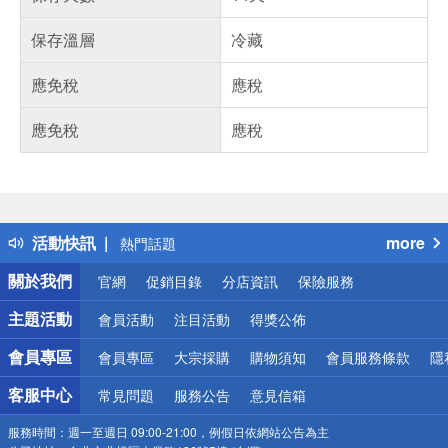
保存溫層
冷藏
應免稅
應稅
應免稅
應稅
偏遠地區配送
詐騙網頁！請小心！
得獎公告
活動快訊
more
熱門話題
銀行優惠
關於我們
官網
促銷目錄
分店資訊
保險服務
偏遠地區配送
詐騙網頁！請小心！
主題活動
會員活動
注目活動
得獎公佈
會員專區
會員專區
大宗採購
購物須知
會員服務條款
隱
客服中心
常見問題
服務公告
意見信箱
服務時間：
週一至週日 09:00-21:00，例假日依網站公告為主