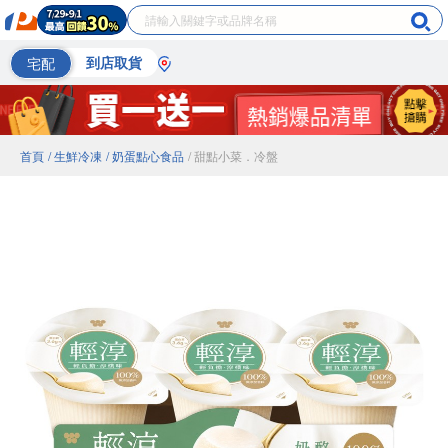
宅配
到店取貨
首頁
/ 生鮮冷凍
/ 奶蛋點心食品
/ 甜點小菜．冷盤