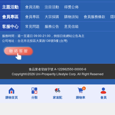
詐騙網頁！請小心！
主題活動
會員活動
注目活動
得獎公佈
會員專區
會員專區
大宗採購
購物須知
會員服務條款
隱
客服中心
常見問題
服務公告
意見信箱
服務時間：
週一至週日 09:00-21:00，例假日依網站公告為主
公司地址：
台北市北投區大業路136號5樓 (台灣)
食品業者登錄字號 A-122662550-00000-6
Copyright©2026 Uni-Prosperity Lifestyle Corp. All Right Reserved
0
購物首頁
分類
家速配
購物車
會員