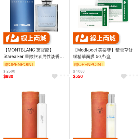
【MONTBLANC 萬寶龍】
【Medi-peel 美蒂菲】積雪草舒
Starealker 星際旅者男性淡香水
緩精華面膜 50片/盒
50ml
贈OPENPOINT
贈OPENPOINT
$ 2500
訂單滿 2000 元折抵 100元
$ 1080
訂單滿 2000 元折抵 100元
$880
$550
（運費不算在 2000 元的範圍
（運費不算在 2000 元的範圍
內）
內）