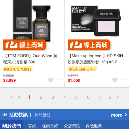
【TOM FORD】Oud Wood 神
【Make up for ever】HD SKIN
秘東方淡香精 30ml
粉無痕光圈蜜粉餅 10g #0.2 小
仙紫
贈OPENPOINT
贈OPENPOINT
$ 6600
訂單滿 2000 元折抵 100元
$ 1500
訂單滿 2000 元折抵 100元
$3,999
$1,050
（運費不算在 2000 元的範圍
（運費不算在 2000 元的範圍
內）
內）
偏遠地區配送
1
2
3
4
5
6
7
詐騙網頁！請小心！
得獎公告
活動快訊
more
熱門話題
銀行優惠
關於我們
官網
促銷目錄
分店資訊
保險服務
偏遠地區配送