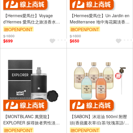
【Hermes愛馬仕】Voyage
【Hermes愛馬仕】Un Jardin en
d'Hermes 愛馬仕之旅淡香水
Mediterranee 地中海花園淡香水
15ml #布袋裝
15ml #布袋裝 (效期至27/04)
贈OPENPOINT
贈OPENPOINT
$ 1800
訂單滿 2000 元折抵 100元
$ 1800
訂單滿 2000 元折抵 100元
$699
$650
（運費不算在 2000 元的範圍
（運費不算在 2000 元的範圍
內）
內）
【MONTBLANC 萬寶龍】
【SABON】沐浴油 500ml 附壓
EXPLORER 探尋旅者男性淡香
頭(香蘋薰衣草/白茶/玫瑰茶語/綠
精 100ml
玫瑰/茉莉/經典)
贈OPENPOINT
贈OPENPOINT