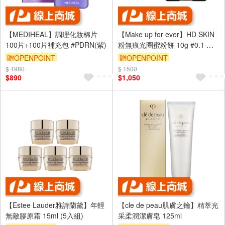
【MEDIHEAL】調理化妝棉片
【Make up for ever】HD SKIN
100片+100片補充包 #PDRN(紫)
粉無痕光圈蜜粉餅 10g #0.1 透
明色
贈OPENPOINT
贈OPENPOINT
$ 1980
訂單滿 2000 元折抵 100元
$ 1500
訂單滿 2000 元折抵 100元
$890
$1,050
（運費不算在 2000 元的範圍
（運費不算在 2000 元的範圍
內）
內）
【Estee Lauder雅詩蘭黛】年輕
【cle de peau肌膚之鑰】精萃光
無敵膠原霜 15ml (5入組)
采柔潤潔膚皂 125ml