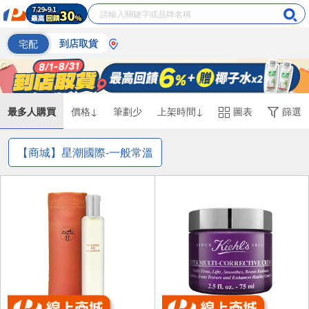
宅配
到店取貨
最多人購買
價格↓
筆劃少
上架時間↓
圖表
篩選
【商城】星潮國際-一般常溫