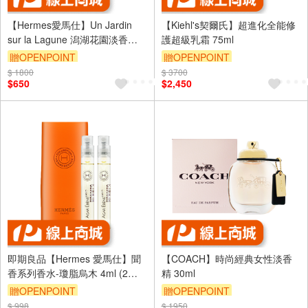
【Hermes愛馬仕】Un Jardin
【Kiehl's契爾氏】超進化全能修
sur la Lagune 潟湖花園淡香水
護超級乳霜 75ml
15ml #布袋裝 (效期至27/09)
贈OPENPOINT
贈OPENPOINT
$ 1800
訂單滿 2000 元折抵 100元
$ 3700
訂單滿 2000 元折抵 100元
$650
$2,450
（運費不算在 2000 元的範圍
（運費不算在 2000 元的範圍
內）
內）
即期良品【Hermes 愛馬仕】聞
【COACH】時尚經典女性淡香
香系列香水-瓊脂烏木 4ml (2入
精 30ml
組) (效期至27/08)
贈OPENPOINT
贈OPENPOINT
$ 998
訂單滿 2000 元折抵 100元
$ 1950
訂單滿 2000 元折抵 100元