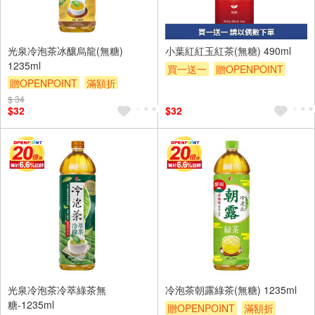
光泉冷泡茶冰釀烏龍(無糖)
小葉紅紅玉紅茶(無糖) 490ml
1235ml
買一送一
贈OPENPOINT
贈OPENPOINT
滿額折
贈$200
贈$200
$ 34
$32
$32
光泉冷泡茶冷萃綠茶無
冷泡茶朝露綠茶(無糖) 1235ml
糖-1235ml
贈OPENPOINT
滿額折