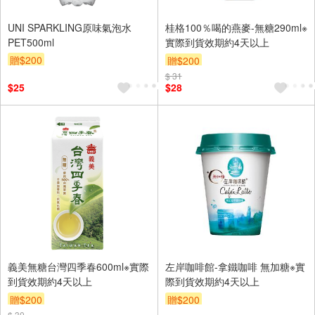
UNI SPARKLING原味氣泡水
桂格100％喝的燕麥-無糖290ml※
PET500ml
實際到貨效期約4天以上
贈$200
贈$200
$ 31
$25
$28
義美無糖台灣四季春600ml※實際
左岸咖啡館-拿鐵咖啡 無加糖※實
到貨效期約4天以上
際到貨效期約4天以上
贈$200
贈$200
$ 30