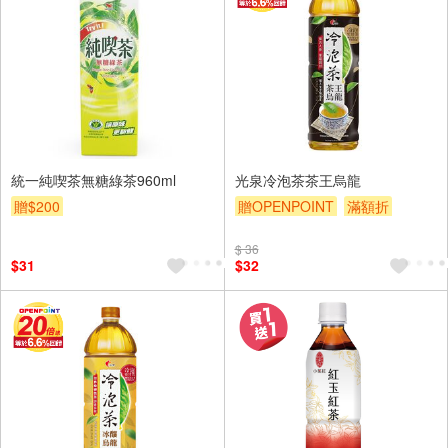
統一純喫茶無糖綠茶960ml
光泉冷泡茶茶王烏龍
贈$200
贈OPENPOINT
滿額折
贈$200
$ 36
$31
$32