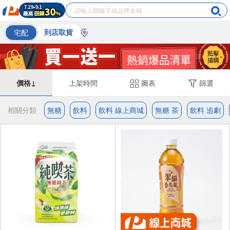
宅配
到店取貨
價格↓
上架時間
圖表
篩選
相關分類
無糖
飲料
飲料 線上商城
無糖 茶
飲料 追劇