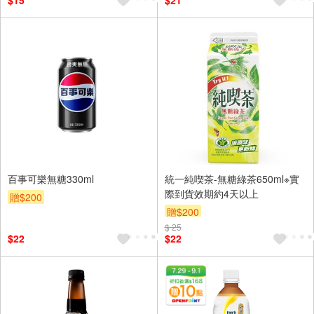
$15
$21
百事可樂無糖330ml
統一純喫茶-無糖綠茶650ml※實
際到貨效期約4天以上
贈$200
贈$200
$ 25
$22
$22