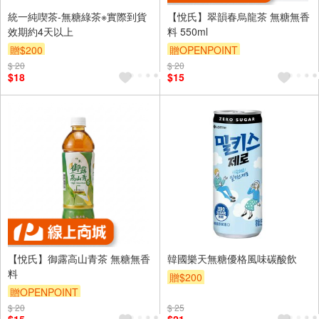
統一純喫茶-無糖綠茶※實際到貨
【悅氏】翠韻春烏龍茶 無糖無香
效期約4天以上
料 550ml
贈$200
贈OPENPOINT
$ 20
$ 20
$18
$15
【悅氏】御露高山青茶 無糖無香
韓國樂天無糖優格風味碳酸飲
料
贈$200
贈OPENPOINT
$ 20
$ 25