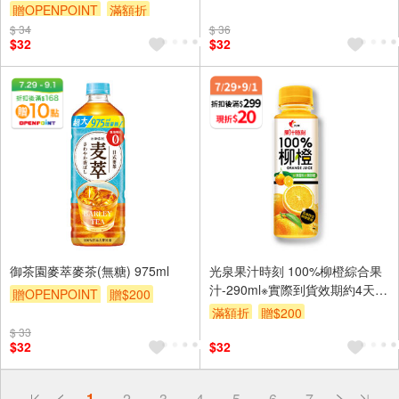
贈OPENPOINT
滿額折
贈$200
$ 34
贈$200
$ 36
$32
$32
御茶園麥萃麥茶(無糖) 975ml
光泉果汁時刻 100%柳橙綜合果
汁-290ml※實際到貨效期約4天以
贈OPENPOINT
贈$200
上
滿額折
贈$200
$ 33
$32
$32
偏遠地區配送
1
2
3
4
5
6
7