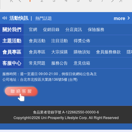
詐騙網頁！請小心！
得獎公告
活動快訊
more
熱門話題
銀行優惠
關於我們
官網
促銷目錄
分店資訊
保險服務
偏遠地區配送
詐騙網頁！請小心！
主題活動
會員活動
注目活動
得獎公佈
會員專區
會員專區
大宗採購
購物須知
會員服務條款
隱
客服中心
常見問題
服務公告
意見信箱
服務時間：
週一至週日 09:00-21:00，例假日依網站公告為主
公司地址：
台北市北投區大業路136號5樓 (台灣)
食品業者登錄字號 A-122662550-00000-6
Copyright©2026 Uni-Prosperity Lifestyle Corp. All Right Reserved