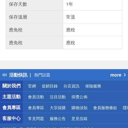
保存天數
1年
保存溫層
常溫
應免稅
應稅
應免稅
應稅
偏遠地區配送
詐騙網頁！請小心！
得獎公告
活動快訊
more
熱門話題
銀行優惠
關於我們
官網
促銷目錄
分店資訊
保險服務
偏遠地區配送
詐騙網頁！請小心！
主題活動
會員活動
注目活動
得獎公佈
會員專區
會員專區
大宗採購
購物須知
會員服務條款
隱
客服中心
常見問題
服務公告
意見信箱