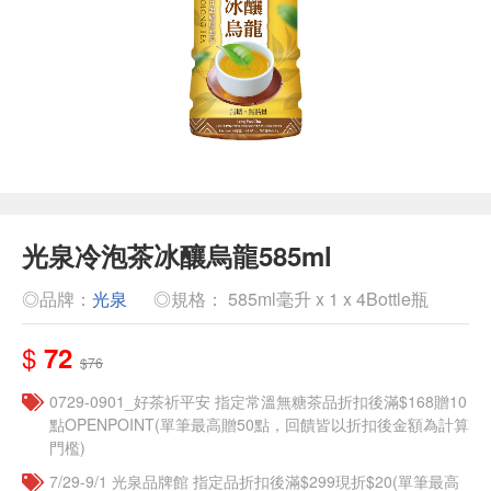
光泉冷泡茶冰釀烏龍585ml
◎品牌：
光泉
◎規格： 585ml毫升 x 1 x 4Bottle瓶
$
72
$76
​​0729-0901_好茶祈平安 指定常溫無糖茶品折扣後滿$168贈10
點OPENPOINT(單筆最高贈50點，回饋皆以折扣後金額為計算
門檻)
7/29-9/1 光泉品牌館 指定品折扣後滿$299現折$20(單筆最高