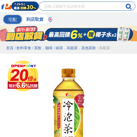
宅配
到店取貨
首頁
/ 飲料零食
/ 茶飲．咖啡
/ 綠茶．烏龍茶．其他茶飲
/ 烏龍茶