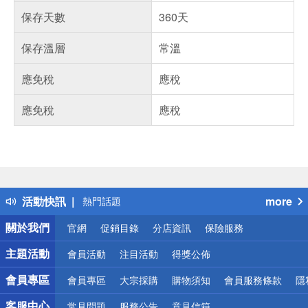
保存天數
360天
保存溫層
常溫
應免稅
應稅
應免稅
應稅
偏遠地區配送
詐騙網頁！請小心！
得獎公告
活動快訊
more
熱門話題
銀行優惠
關於我們
官網
促銷目錄
分店資訊
保險服務
偏遠地區配送
詐騙網頁！請小心！
主題活動
會員活動
注目活動
得獎公佈
會員專區
會員專區
大宗採購
購物須知
會員服務條款
隱
客服中心
常見問題
服務公告
意見信箱