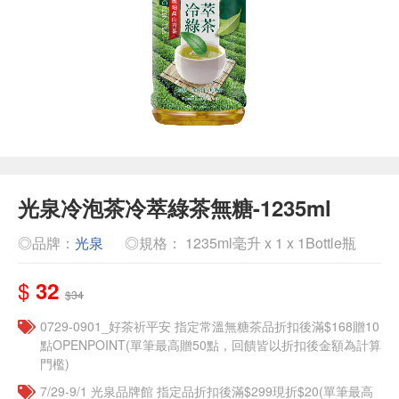
光泉冷泡茶冷萃綠茶無糖-1235ml
◎品牌：
光泉
◎規格： 1235ml毫升 x 1 x 1Bottle瓶
$
32
$34
​​0729-0901_好茶祈平安 指定常溫無糖茶品折扣後滿$168贈10
點OPENPOINT(單筆最高贈50點，回饋皆以折扣後金額為計算
門檻)
7/29-9/1 光泉品牌館 指定品折扣後滿$299現折$20(單筆最高