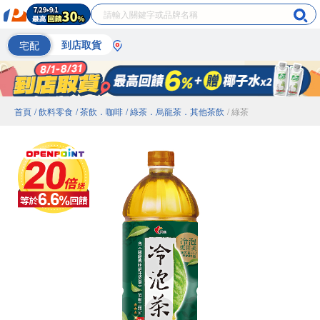
宅配
到店取貨
首頁
/ 飲料零食
/ 茶飲．咖啡
/ 綠茶．烏龍茶．其他茶飲
/ 綠茶