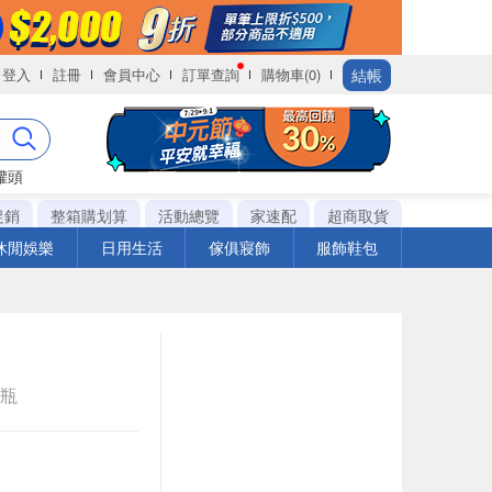
結帳
登入
註冊
會員中心
訂單查詢
購物車(0)
罐頭
促銷
整箱購划算
活動總覽
家速配
超商取貨
休閒娛樂
日用生活
傢俱寢飾
服飾鞋包
e瓶