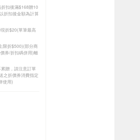
品折扣後滿$168贈10
饋皆以折扣後金額為計算
99現折$20(單筆最高
筆上限折$500)(部分商
價券/折扣碼併用)離
筆不累贈，請注意訂單
贈送之折價券消費指定
併使用)