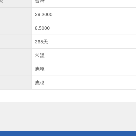
家
台灣
29.2000
8.5000
365天
常溫
應稅
應稅
送
請小心！