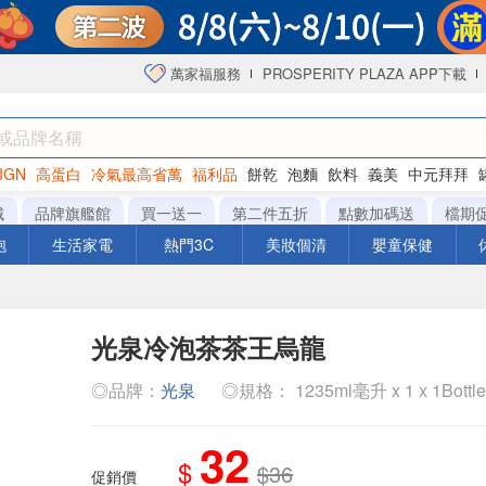
萬家福服務
PROSPERITY PLAZA APP下載
IGN
高蛋白
冷氣最高省萬
福利品
餅乾
泡麵
飲料
義美
中元拜拜
咖啡
城
品牌旗艦館
買一送一
第二件五折
點數加碼送
檔期
泡
生活家電
熱門3C
美妝個清
嬰童保健
光泉冷泡茶茶王烏龍
◎品牌：
光泉
◎規格： 1235ml毫升 x 1 x 1Bottl
32
$
$36
促銷價