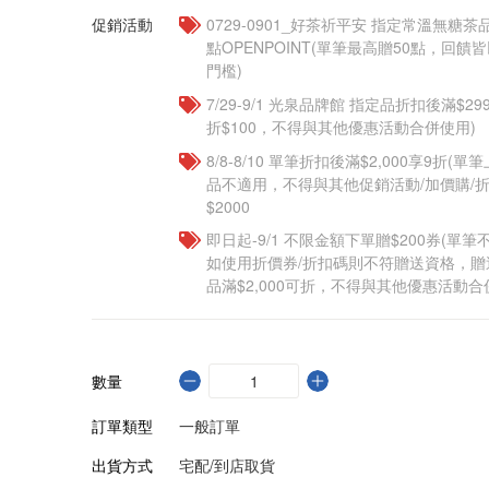
促銷活動
​​0729-0901_好茶祈平安 指定常溫無糖茶
點OPENPOINT(單筆最高贈50點，回
門檻)
7/29-9/1 光泉品牌館 指定品折扣後滿$2
折$100，不得與其他優惠活動合併使用)
8/8-8/10 單筆折扣後滿$2,000享9折(單
品不適用，不得與其他促銷活動/加價購/折
$2000
即日起-9/1 不限金額下單贈$200券(單
如使用折價券/折扣碼則不符贈送資格，
品滿$2,000可折，不得與其他優惠活動合
數量
訂單類型
一般訂單
出貨方式
宅配/到店取貨