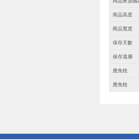
商品來源國
商品高度
商品寬度
保存天數
保存溫層
應免稅
應免稅
偏遠地區配
詐騙網頁！