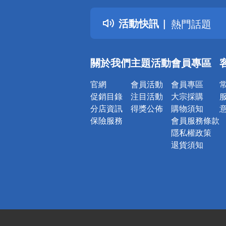
得獎公告
活動快訊
熱門話題
銀行優惠
偏遠地區配
關於我們
主題活動
會員專區
詐騙網頁！
官網
會員活動
會員專區
促銷目錄
注目活動
大宗採購
分店資訊
得獎公佈
購物須知
保險服務
會員服務條款
隱私權政策
退貨須知