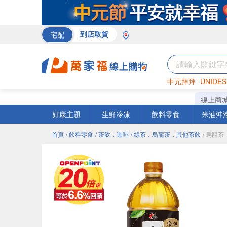
宅配
到店取貨
中元拜拜
UNIDES
米
巧克力
衛生紙
線上商
好康主題
生鮮冷凍
飲料零食
米油沖
首頁
/ 飲料零食
/ 茶飲．咖啡
/ 綠茶．烏龍茶．其他茶飲
/ 烏龍茶