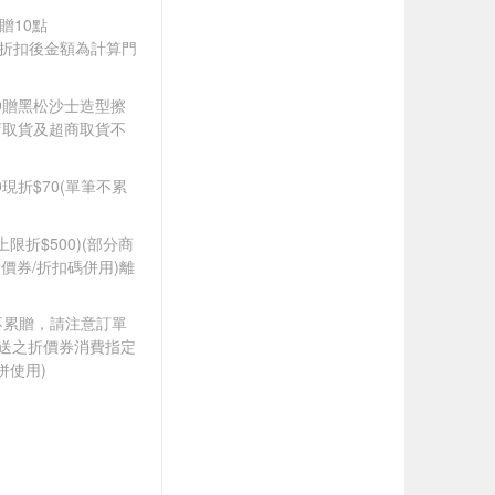
9贈10點
皆以折扣後金額為計算門
599贈黑松沙士造型擦
店取貨及超商取貨不
99現折$70(單筆不累
筆上限折$500)(部分商
價券/折扣碼併用)離
筆不累贈，請注意訂單
贈送之折價券消費指定
併使用)