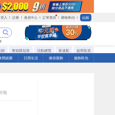
結帳
登入
註冊
會員中心
訂單查詢
購物車(0)
米
促銷
整箱購划算
活動總覽
家速配
超商取貨
休閒娛樂
日用生活
傢俱寢飾
服飾鞋包
LE瓶