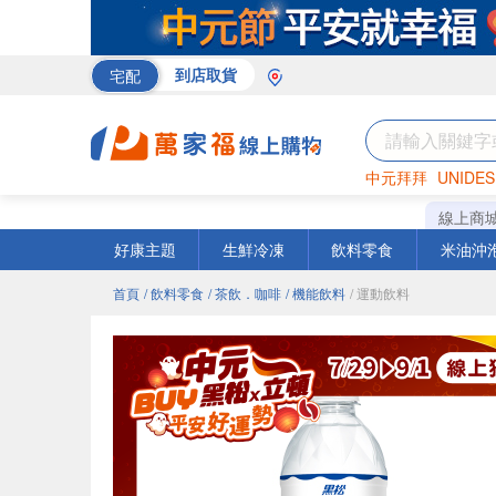
宅配
到店取貨
中元拜拜
UNIDES
巧克力
罐頭
咖啡
線上商
好康主題
生鮮冷凍
飲料零食
米油沖
首頁
/ 飲料零食
/ 茶飲．咖啡
/ 機能飲料
/ 運動飲料