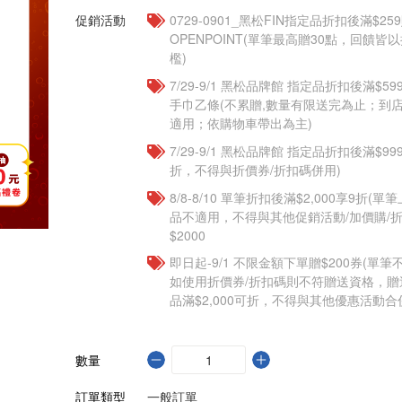
促銷活動
0729-0901_黑松FIN指定品折扣後滿$25
OPENPOINT(單筆最高贈30點，回饋
檻)
7/29-9/1 黑松品牌館 指定品折扣後滿$
手巾乙條(不累贈,數量有限送完為止；到
適用；依購物車帶出為主)
7/29-9/1 黑松品牌館 指定品折扣後滿$9
折，不得與折價券/折扣碼併用)
8/8-8/10 單筆折扣後滿$2,000享9折(單
品不適用，不得與其他促銷活動/加價購/折
$2000
即日起-9/1 不限金額下單贈$200券(單
如使用折價券/折扣碼則不符贈送資格，
品滿$2,000可折，不得與其他優惠活動合
數量
訂單類型
一般訂單