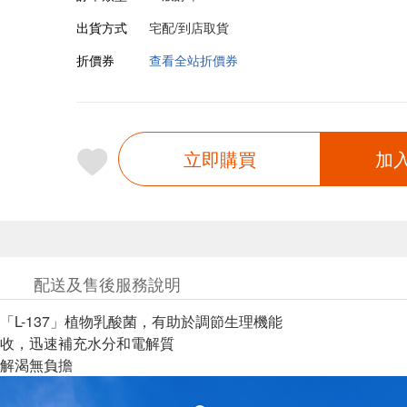
出貨方式
宅配/到店取貨
折價券
查看全站折價券
立即購買
加
配送及售後服務說明
「L-137」植物乳酸菌，有助於調節生理機能
收，迅速補充水分和電解質
解渴無負擔