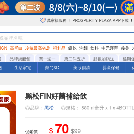
萬家福服務
PROSPERITY PLAZA APP下載
IGN
高蛋白
冷氣最高省萬
福利品
餅乾
泡麵
飲料
中元拜拜
義美
海苔
城
品牌旗艦館
買一送一
第二件五折
點數加碼送
檔期
泡
生活家電
熱門3C
美妝個清
嬰童保健
黑松FIN好菌補給飲
◎品牌：
黑松
◎規格： 580ml毫升 x 1 x 4BOTT
70
$
$99
促銷價