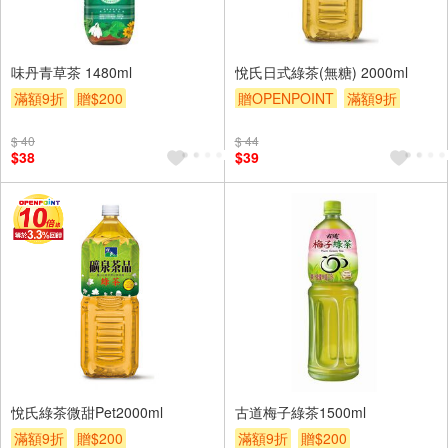
味丹青草茶 1480ml
悅氏日式綠茶(無糖) 2000ml
滿額9折
贈$200
贈OPENPOINT
滿額9折
贈$200
$ 40
$ 44
$38
$39
悅氏綠茶微甜Pet2000ml
古道梅子綠茶1500ml
滿額9折
贈$200
滿額9折
贈$200