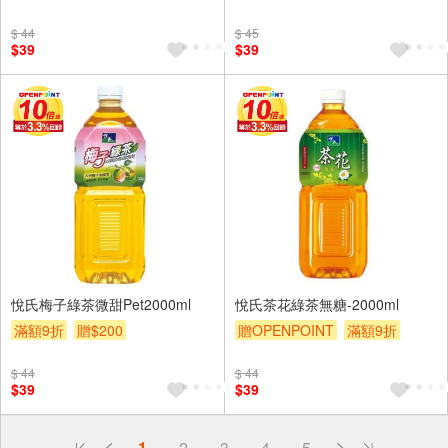
$ 44
$ 45
$39
$39
悅氏梅子綠茶微甜Pet2000ml
悅氏茶花綠茶無糖-2000ml
滿額9折
贈$200
贈OPENPOINT
滿額9折
贈$200
$ 44
$ 44
$39
$39
偏遠地區配送
1
2
3
4
5