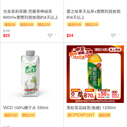
光泉茉莉茶園-芭樂香檸綠茶
愛之味寒天仙草※實際到貨效期
600ml※實際到貨效期約4天以上
約4天以上
滿額折
滿額9折
贈$200
滿額9折
贈$200
$ 24
$23
$24
VICO 100%椰子水 330ml
黑松茶花綠茶(無糖) 1230ml
滿額9折
贈$200
贈OPENPOINT
滿額贈
滿額折
滿額9折
贈$200
$ 35