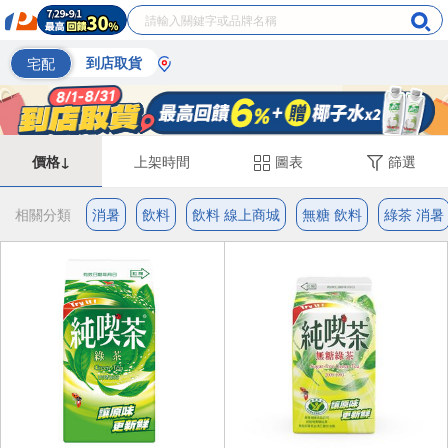
宅配
到店取貨
價格↓
上架時間
圖表
篩選
相關分類
消暑
飲料
飲料 線上商城
無糖 飲料
綠茶 消暑