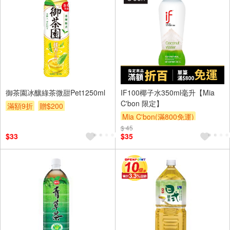
御茶園冰釀綠茶微甜Pet1250ml
IF100椰子水350ml毫升【Mia
C'bon 限定】
滿額9折
贈$200
Mia C'bon(滿800免運)
$ 45
$33
$35