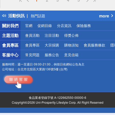
詐騙網頁！請小心！
得獎公告
活動快訊
more
熱門話題
銀行優惠
關於我們
官網
促銷目錄
分店資訊
保險服務
偏遠地區配送
詐騙網頁！請小心！
主題活動
會員活動
注目活動
得獎公佈
會員專區
會員專區
大宗採購
購物須知
會員服務條款
隱
客服中心
常見問題
服務公告
意見信箱
服務時間：
週一至週日 09:00-21:00，例假日依網站公告為主
公司地址：
台北市北投區大業路136號5樓 (台灣)
食品業者登錄字號 A-122662550-00000-6
Copyright©2026 Uni-Prosperity Lifestyle Corp. All Right Reserved