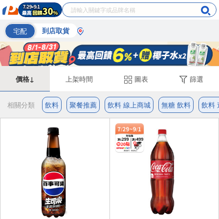
宅配
到店取貨
價格↓
上架時間
圖表
篩選
相關分類
飲料
聚餐推薦
飲料 線上商城
無糖 飲料
飲料 