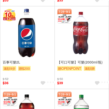
$35
$35
百事可樂2L
【可口可樂】可樂(2000ml/瓶)
滿額9折
贈$200
贈OPENPOINT
滿額贈
滿額9折
贈$200
$ 52
$ 50
$36
$39