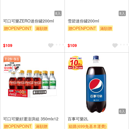
8入
8入
可口可樂ZERO迷你罐200ml
雪碧迷你罐200ml
贈OPENPOINT
滿額贈
贈OPENPOINT
滿額贈
滿額9折
贈$200
滿額9折
贈$200
$109
$109
6入
可口可樂好運澎湃組 350mlx12
百事可樂2L
贈OPENPOINT
滿額贈
箱購(699免基本運費)