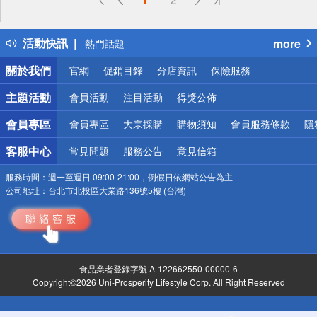
詐騙網頁！請小心！
得獎公告
活動快訊
more
熱門話題
銀行優惠
關於我們
官網
促銷目錄
分店資訊
保險服務
偏遠地區配送
詐騙網頁！請小心！
主題活動
會員活動
注目活動
得獎公佈
會員專區
會員專區
大宗採購
購物須知
會員服務條款
隱
客服中心
常見問題
服務公告
意見信箱
服務時間：
週一至週日 09:00-21:00，例假日依網站公告為主
公司地址：
台北市北投區大業路136號5樓 (台灣)
食品業者登錄字號 A-122662550-00000-6
Copyright©2026 Uni-Prosperity Lifestyle Corp. All Right Reserved