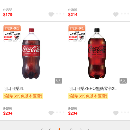
滿額9折
贈$200
滿額9折
贈$200
$ 222
$ 309
$179
$214
6入
6入
可口可樂2L
可口可樂ZERO無糖零卡2L
箱購(699免基本運費)
箱購(699免基本運費)
贈OPENPOINT
滿額贈
贈OPENPOINT
滿額贈
$ 296
$ 296
滿額9折
贈$200
滿額9折
贈$200
$234
$234
偏遠地區配送
1
2