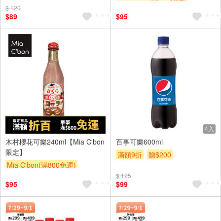
$ 120
$89
$95
4入
木村櫻花可樂240ml【Mia C'bon
百事可樂600ml
限定】
滿額9折
贈$200
Mia C'bon(滿800免運)
$ 125
$95
$99