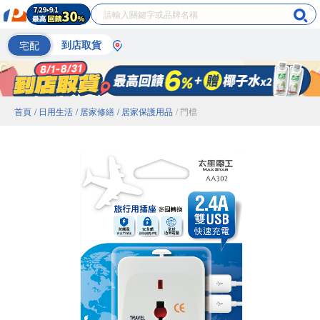
宅配
到店取貨
首頁
/ 日用生活
/ 居家修繕
/ 居家保護用品
/ 門檔