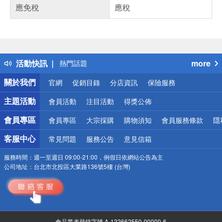
應免稅
應稅
偏遠地區配送
詐騙網頁！請小心！
得獎公告
活動快訊
more
熱門話題
銀行優惠
關於我們
官網
促銷目錄
分店資訊
保險服務
偏遠地區配送
詐騙網頁！請小心！
主題活動
會員活動
注目活動
得獎公佈
會員專區
會員專區
大宗採購
購物須知
會員服務條款
隱
客服中心
常見問題
服務公告
意見信箱
服務時間：
週一至週日 09:00-21:00，例假日依網站公告為主
公司地址：
台北市北投區大業路136號5樓 (台灣)
食品業者登錄字號 A-122662550-00000-6