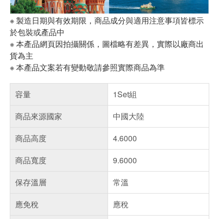
※ 製造日期與有效期限，商品成分與適用注意事項皆標示
於包裝或產品中
※ 本產品網頁因拍攝關係，圖檔略有差異，實際以廠商出
貨為主
※ 本產品文案若有變動敬請參照實際商品為準
容量
1Set組
商品來源國家
中國大陸
商品高度
4.6000
商品寬度
9.6000
保存溫層
常溫
應免稅
應稅