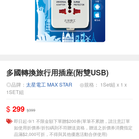
多國轉換旅行用插座(附雙USB)
◎品牌：
太星電工 MAX STAR
◎規格： 1Set組 x 1 x
1SET組
$
299
$399
即日起-9/1 不限金額下單贈$200券(單筆不累贈，請注意訂單
如使用折價券/折扣碼則不符贈送資格，贈送之折價券消費指定
品滿$2,000可折，不得與其他優惠活動合併使用)