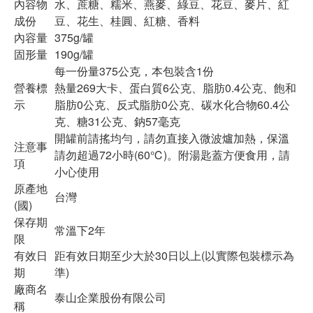
內容物
水、蔗糖、糯米、燕麥、綠豆、花豆、麥片、紅
成份
豆、花生、桂圓、紅糖、香料
內容量
375g/罐
固形量
190g/罐
每一份量375公克，本包裝含1份
營養標
熱量269大卡、蛋白質6公克、脂肪0.4公克、飽和
示
脂肪0公克、反式脂肪0公克、碳水化合物60.4公
克、糖31公克、鈉57毫克
開罐前請搖均勻，請勿直接入微波爐加熱，保溫
注意事
請勿超過72小時(60℃)。附湯匙蓋方便食用，請
項
小心使用
原產地
台灣
(國)
保存期
常溫下2年
限
有效日
距有效日期至少大於30日以上(以實際包裝標示為
期
準)
廠商名
泰山企業股份有限公司
稱