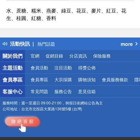
水、蔗糖、糯米、燕麥、綠豆、花豆、麥片、紅豆、花
生、桂圓、紅糖、香料
偏遠地區配送
詐騙網頁！請小心！
得獎公告
活動快訊
more
熱門話題
銀行優惠
關於我們
官網
促銷目錄
分店資訊
保險服務
偏遠地區配送
詐騙網頁！請小心！
主題活動
會員活動
注目活動
得獎公佈
會員專區
會員專區
大宗採購
購物須知
會員服務條款
隱
客服中心
常見問題
服務公告
意見信箱
服務時間：
週一至週日 09:00-21:00，例假日依網站公告為主
公司地址：
台北市北投區大業路136號5樓 (台灣)