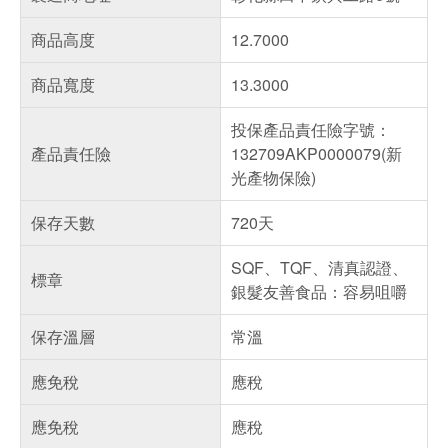
商品高度
12.7000
商品寬度
13.3000
投保產品責任險字號：
產品責任險
132709AKP0000079(新
光產物保險)
保存天數
720天
SQF、TQF、清真認證、
標章
銀髮友善食品：容易咀嚼
保存溫層
常溫
應免稅
應稅
應免稅
應稅