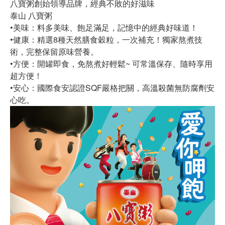
八寶粥創始領導品牌，經典不敗的好滋味
泰山 八寶粥
•美味：料多美味、飽足滿足，記憶中的經典好味道！
•健康：精選8種天然膳食穀粒，一次補充！獨家熬煮技
術，完整保留原味營養。
•方便：開罐即食，免熬煮好輕鬆~ 可常溫保存、隨時享用
超方便！
•安心：國際食安認證SQF嚴格把關，高溫殺菌無防腐劑安
心吃。