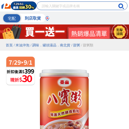
宅配
到店取貨
首頁
/ 米油沖泡
/ 調味．罐頭湯品．南北貨
/ 甜粥
/ 甜粥類