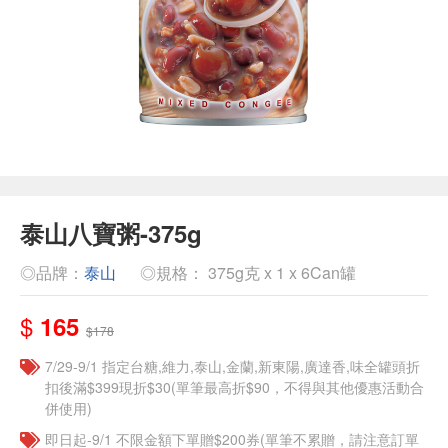
泰山八寶粥-375g
◎品牌：
泰山
◎規格： 375g克 x 1 x 6Can罐
$
165
$178
7/29-9/1 指定台糖,維力,泰山,金蘭,新東陽,廣達香,味全罐頭折
扣後滿$399現折$30(單筆最高折$90，不得與其他優惠活動合
併使用)
即日起-9/1 不限金額下單贈$200券(單筆不累贈，請注意訂單