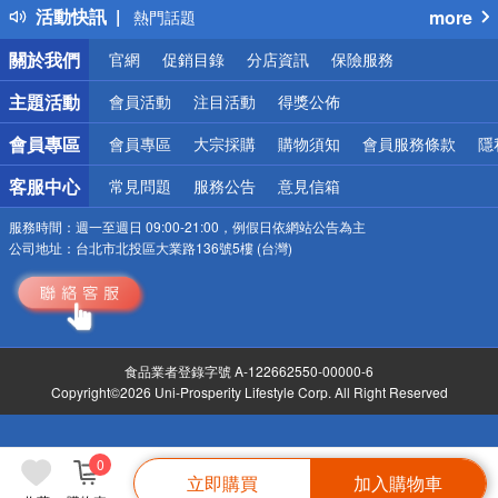
活動快訊
more
熱門話題
銀行優惠
關於我們
官網
促銷目錄
分店資訊
保險服務
偏遠地區配送
詐騙網頁！請小心！
主題活動
會員活動
注目活動
得獎公佈
會員專區
會員專區
大宗採購
購物須知
會員服務條款
隱
客服中心
常見問題
服務公告
意見信箱
服務時間：
週一至週日 09:00-21:00，例假日依網站公告為主
公司地址：
台北市北投區大業路136號5樓 (台灣)
食品業者登錄字號 A-122662550-00000-6
Copyright©2026 Uni-Prosperity Lifestyle Corp. All Right Reserved
0
立即購買
加入購物車