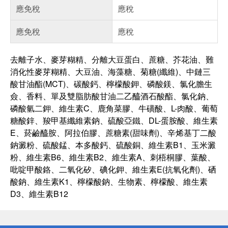
應免稅
應稅
應免稅
應稅
去離子水、麥芽糊精、分離大豆蛋白、蔗糖、芥花油、難
消化性麥芽糊精、大豆油、海藻糖、菊糖(纖維)、中鏈三
酸甘油酯(MCT)、碳酸鈣、檸檬酸鉀、磷酸鎂、氯化膽生
僉、香料、單及雙脂肪酸甘油二乙醯酒石酸酯、氯化鈉、
磷酸氫二鉀、維生素C、鹿角菜膠、牛磺酸、L-肉酸、葡萄
糖酸鋅、羧甲基纖維素鈉、硫酸亞鐵、DL-蛋胺酸、維生素
E、菸鹼醯胺、阿拉伯膠、蔗糖素(甜味劑)、辛烯基丁二酸
鈉澱粉、硫酸錳、本多酸鈣、硫酸銅、維生素B1、玉米澱
粉、維生素B6、維生素B2、維生素A、刺梧桐膠、葉酸、
吡啶甲酸鉻、二氧化矽、碘化鉀、維生素E(抗氧化劑)、硒
酸鈉、維生素K1、檸檬酸鈉、生物素、檸檬酸、維生素
D3、維生素B12
偏遠地區配送
詐騙網頁！請小心！
得獎公告