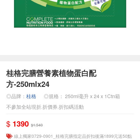
桂格完膳營養素植物蛋白配
方-250mlx24
◎品牌：
桂格
◎規格： 250ml毫升 x 24 x 1Ctn箱
不參加全站現折.折價券.折扣碼活動
$
1390
$1,540
線上獨家0729-0901_桂格完膳指定品折扣後滿1899元送50點