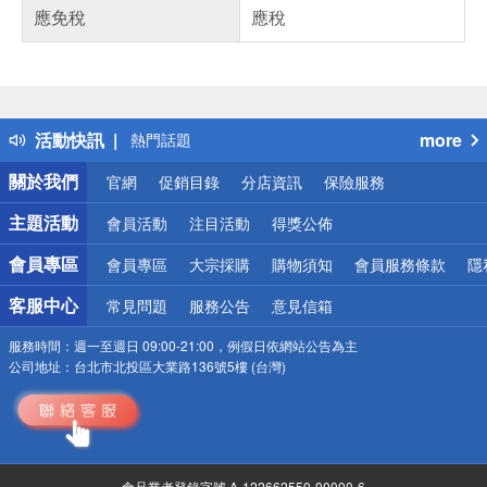
應免稅
應稅
偏遠地區配送
詐騙網頁！請小心！
得獎公告
活動快訊
more
熱門話題
銀行優惠
關於我們
官網
促銷目錄
分店資訊
保險服務
偏遠地區配送
詐騙網頁！請小心！
主題活動
會員活動
注目活動
得獎公佈
會員專區
會員專區
大宗採購
購物須知
會員服務條款
隱
客服中心
常見問題
服務公告
意見信箱
服務時間：
週一至週日 09:00-21:00，例假日依網站公告為主
公司地址：
台北市北投區大業路136號5樓 (台灣)
食品業者登錄字號 A-122662550-00000-6