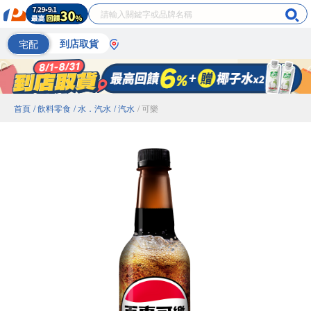
宅配
到店取貨
首頁
/ 飲料零食
/ 水．汽水
/ 汽水
/ 可樂