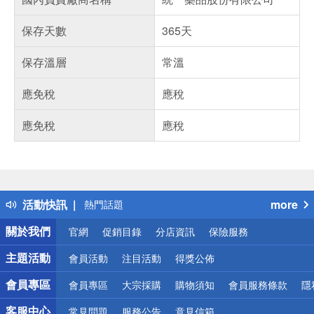
保存天數
365天
保存溫層
常溫
應免稅
應稅
應免稅
應稅
偏遠地區配送
詐騙網頁！請小心！
得獎公告
活動快訊
more
熱門話題
銀行優惠
關於我們
官網
促銷目錄
分店資訊
保險服務
偏遠地區配送
詐騙網頁！請小心！
主題活動
會員活動
注目活動
得獎公佈
會員專區
會員專區
大宗採購
購物須知
會員服務條款
隱
客服中心
常見問題
服務公告
意見信箱