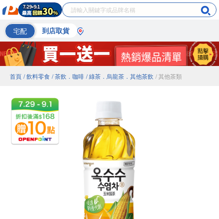
宅配
到店取貨
首頁
/ 飲料零食
/ 茶飲．咖啡
/ 綠茶．烏龍茶．其他茶飲
/ 其他茶類