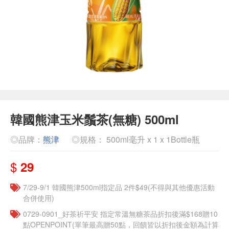
韓國熊津玉米鬚茶(無糖) 500ml
◎品牌：
熊津
◎規格： 500ml毫升 x 1 x 1Bottle瓶
$
29
7/29-9/1 韓國熊津500ml指定品 2件$49(不得與其他優惠活動
合併使用)
​​0729-0901_好茶祈平安 指定常溫無糖茶品折扣後滿$168贈10
點OPENPOINT(單筆最高贈50點，回饋皆以折扣後金額為計算