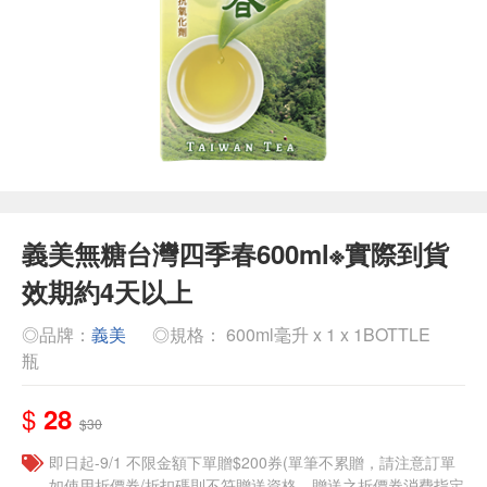
義美無糖台灣四季春600ml※實際到貨
效期約4天以上
◎品牌：
義美
◎規格： 600ml毫升 x 1 x 1BOTTLE
瓶
$
28
$30
即日起-9/1 不限金額下單贈$200券(單筆不累贈，請注意訂單
如使用折價券/折扣碼則不符贈送資格，贈送之折價券消費指定