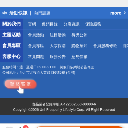
詐騙網頁！請小心！
得獎公告
活動快訊
more
熱門話題
銀行優惠
關於我們
官網
促銷目錄
分店資訊
保險服務
偏遠地區配送
詐騙網頁！請小心！
主題活動
會員活動
注目活動
得獎公佈
會員專區
會員專區
大宗採購
購物須知
會員服務條款
隱
客服中心
常見問題
服務公告
意見信箱
服務時間：
週一至週日 09:00-21:00，例假日依網站公告為主
公司地址：
台北市北投區大業路136號5樓 (台灣)
食品業者登錄字號 A-122662550-00000-6
Copyright©2026 Uni-Prosperity Lifestyle Corp. All Right Reserved
0