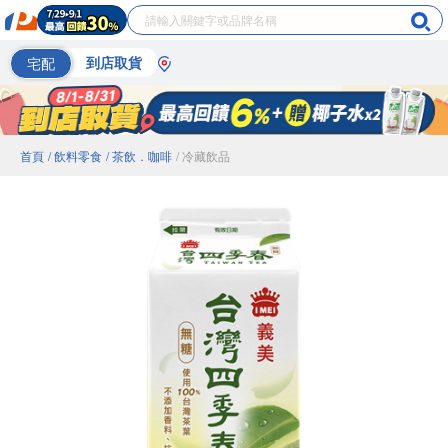
宅配
到店取貨
首頁
/ 飲料零食
/ 茶飲．咖啡
/ 冷藏飲品