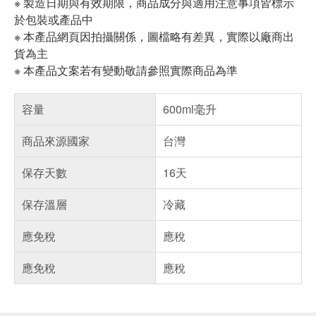
※ 製造日期與有效期限，商品成分與適用注意事項皆標示
於包裝或產品中
※ 本產品網頁因拍攝關係，圖檔略有差異，實際以廠商出
貨為主
※ 本產品文案若有變動敬請參照實際商品為準
容量
600ml毫升
商品來源國家
台灣
保存天數
16天
保存溫層
冷藏
應免稅
應稅
應免稅
應稅
偏遠地區配送