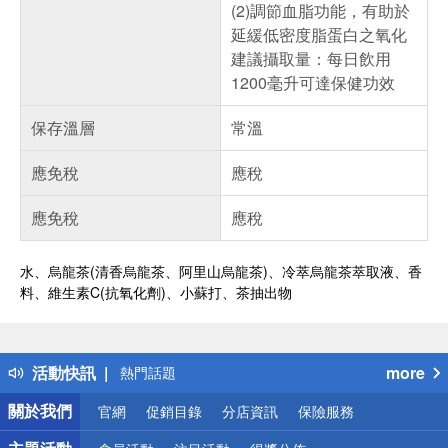
(2)調節血脂功能，有助於
延緩低密度脂蛋白之氧化
建議攝取量：每日飲用
1200毫升可達保健功效
保存溫層
常溫
應免稅
應稅
應免稅
應稅
水、烏龍茶(清香烏龍茶、阿里山烏龍茶)、冷萃烏龍茶萃取液、香
料、維生素C(抗氧化劑)、小蘇打、茶抽出物
偏遠地區配送
詐騙網頁！請小心！
得獎公告
活動快訊
more
熱門話題
銀行優惠
關於我們
官網
促銷目錄
分店資訊
保險服務
偏遠地區配送
詐騙網頁！請小心！