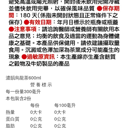
濃韻烏龍茶600ml
營 養 標 示
每一份量300毫升
本包裝含2份
每份
每100毫升
熱量
0大卡
0大卡
蛋白質
0公克
0公克
脂肪
0公克
0公克