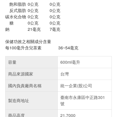
飽和脂肪
0公克
0公克
反式脂肪
0公克
0公克
碳水化合物
0公克
0公克
糖
0公克
0公克
鈉
21毫克
7毫克
保健功效之相關成分含量
每100毫升含兒茶素 36~54毫克
容量
600ml毫升
商品來源國家
台灣
國內負責廠商名稱
統一企業(股)公司
臺南市永康區中正路301
製造商地址
號
商品高度
21.7000