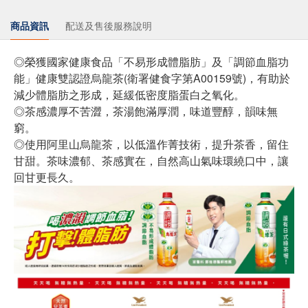
商品資訊
配送及售後服務說明
◎榮獲國家健康食品「不易形成體脂肪」及「調節血脂功
能」健康雙認證烏龍茶(衛署健食字第A00159號)，有助於
減少體脂肪之形成，延緩低密度脂蛋白之氧化。
◎茶感濃厚不苦澀，茶湯飽滿厚潤，味道豐醇，韻味無
窮。
◎使用阿里山烏龍茶，以低溫作菁技術，提升茶香，留住
甘甜。茶味濃郁、茶感實在，自然高山氣味環繞口中，讓
回甘更長久。