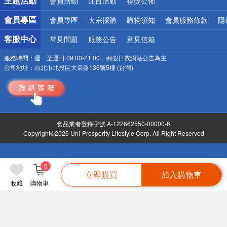
主題活動
會員活動
注目活動
得獎公佈
會員專區
會員專區
大宗採購
購物須知
會員服務條款
隱
客服中心
常見問題
服務公告
意見信箱
服務時間：
週一至週日 09:00-21:00，例假日依網站公告為主
公司地址：
台北市北投區大業路136號5樓 (台灣)
食品業者登錄字號 A-122662550-00000-6
Copyright©2026 Uni-Prosperity Lifestyle Corp. All Right Reserved
0
立即購買
加入購物車
收藏
購物車