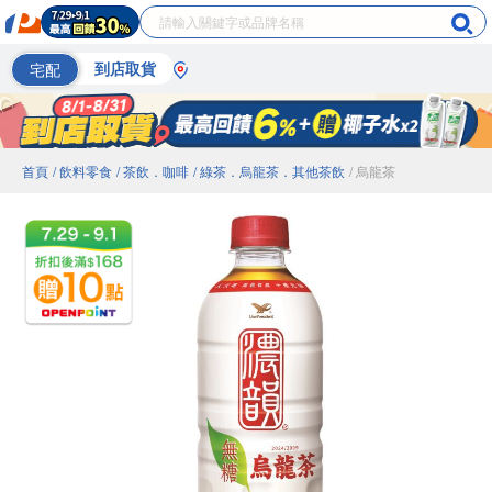
宅配
到店取貨
首頁
/ 飲料零食
/ 茶飲．咖啡
/ 綠茶．烏龍茶．其他茶飲
/ 烏龍茶