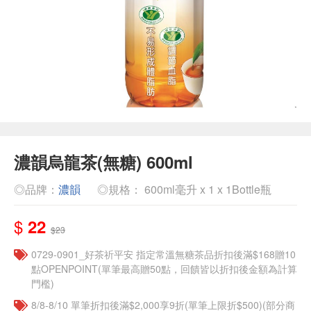
濃韻烏龍茶(無糖) 600ml
◎品牌：
濃韻
◎規格： 600ml毫升 x 1 x 1Bottle瓶
$
22
$23
​​0729-0901_好茶祈平安 指定常溫無糖茶品折扣後滿$168贈10
點OPENPOINT(單筆最高贈50點，回饋皆以折扣後金額為計算
門檻)
8/8-8/10 單筆折扣後滿$2,000享9折(單筆上限折$500)(部分商