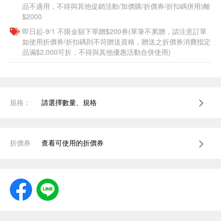
品不適用，不得與其他促銷活動/加價購/折價券/折扣碼併用)離
$2000
即日起-9/1 不限金額下單贈$200券(單筆不累贈，請注意訂單
如使用折價券/折扣碼則不符贈送資格，贈送之折價券消費指定
品滿$2,000可折，不得與其他優惠活動合併使用)
規格：
請選擇數量、規格
折價券
查看可使用的折價券