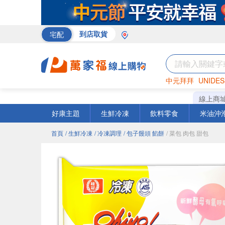
宅配
到店取貨
中元拜拜
UNIDES
巧克力
罐頭
咖啡
線上商
好康主題
生鮮冷凍
飲料零食
米油沖
首頁
/ 生鮮冷凍
/ 冷凍調理
/ 包子饅頭 餡餅
/ 菜包 肉包 甜包