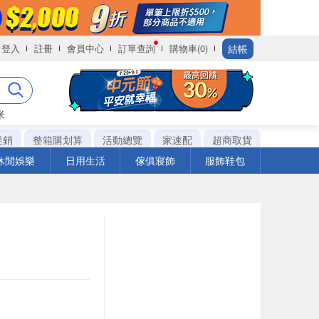
結帳
登入
註冊
會員中心
訂單查詢
購物車(0)
米
促銷
整箱購划算
活動總覽
家速配
超商取貨
休閒娛樂
日用生活
傢俱寢飾
服飾鞋包