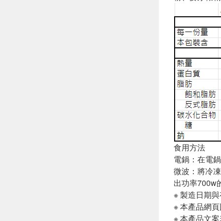
食用方法
電鍋：在電鍋
微波：將冷凍
出功率700
※ 製造日期
※ 本產品網
※ 本產品文