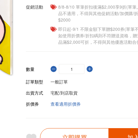
促銷活動
8/8-8/10 單筆折扣後滿$2,000享9折(單
品不適用，不得與其他促銷活動/加價購/折
$2000
即日起-9/1 不限金額下單贈$200券(單
如使用折價券/折扣碼則不符贈送資格，
品滿$2,000可折，不得與其他優惠活動合
數量
訂單類型
一般訂單
出貨方式
宅配/到店取貨
折價券
查看適用折價券
立即購買
加