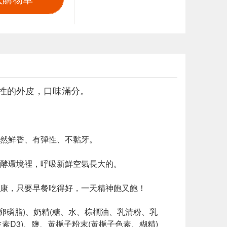
性的外皮，口味滿分。
然鮮香、有彈性、不黏牙。
酵環境裡，呼吸新鮮空氣長大的。
康，只要早餐吃得好，一天精神飽又飽！
卵磷脂)、奶精(糖、水、棕櫚油、乳清粉、乳
D3)、鹽、黃梔子粉末(黃梔子色素、糊精)