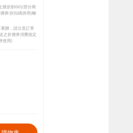
筆上限折$500)(部分商
價券/折扣碼併用)離
筆不累贈，請注意訂單
贈送之折價券消費指定
併使用)
入購物車