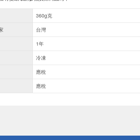
360g克
家
台灣
1年
冷凍
應稅
應稅
送
請小心！