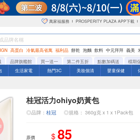
萬家福服務
PROSPERITY PLAZA APP下載
IGN
高蛋白
冷氣最高省萬
福利品
餅乾
泡麵
飲料
中元拜拜
義美
海苔
城
品牌旗艦館
買一送一
第二件五折
點數加碼送
檔期
泡
生活家電
熱門3C
美妝個清
嬰童保健
桂冠活力ohiyo奶黃包
◎品牌：
桂冠
◎規格： 360g克 x 1 x 1Pack包
85
$
原價