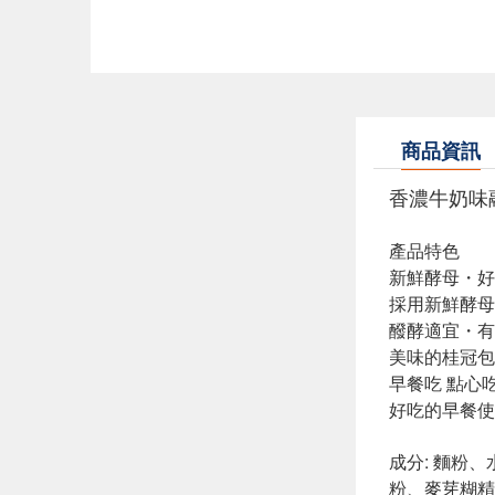
商品資訊
香濃牛奶味
產品特色
新鮮酵母・好
採用新鮮酵母
醱酵適宜・有
美味的桂冠包
早餐吃 點心
好吃的早餐使
成分: 麵粉
粉、麥芽糊精