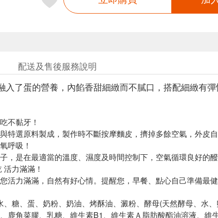
配送及售後服務說明
融入了蛋的營養，內餡香甜細緻而不膩口，搭配細緻有彈
吃不黏牙！
與特選原料製成，製作時不斷按摩麵皮，擠掉多餘空氣，外皮自
氧呼吸！
子，是在最適當的溫度、濕度及時間控制下，空氣循環良好的醱
吃 活力滿滿！
您活力滿滿，自然有好心情。提醒您，早餐、點心自己準備最健
、水、糖、蛋、奶粉、奶油、烤酥油、澱粉、酵母(天然酵母、水、
、鹿角菜膠、乳糖、維生素B1、維生素Ａ脂肪酸酯油溶液、維生素