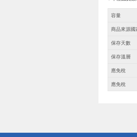
容量
商品來源國
保存天數
保存溫層
應免稅
應免稅
偏遠地區配
詐騙網頁！