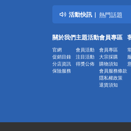
得獎公告
活動快訊
熱門話題
銀行優惠
偏遠地區配
關於我們
主題活動
會員專區
詐騙網頁！
官網
會員活動
會員專區
促銷目錄
注目活動
大宗採購
分店資訊
得獎公佈
購物須知
保險服務
會員服務條款
隱私權政策
退貨須知