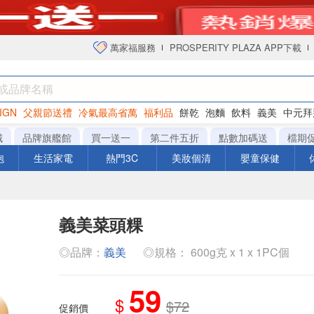
萬家福服務
PROSPERITY PLAZA APP下載
IGN
父親節送禮
冷氣最高省萬
福利品
餅乾
泡麵
飲料
義美
中元拜
衛生紙
城
品牌旗艦館
買一送一
第二件五折
點數加碼送
檔期
泡
生活家電
熱門3C
美妝個清
嬰童保健
義美菜頭粿
◎品牌：
義美
◎規格： 600g克 x 1 x 1PC個
59
$
$72
促銷價