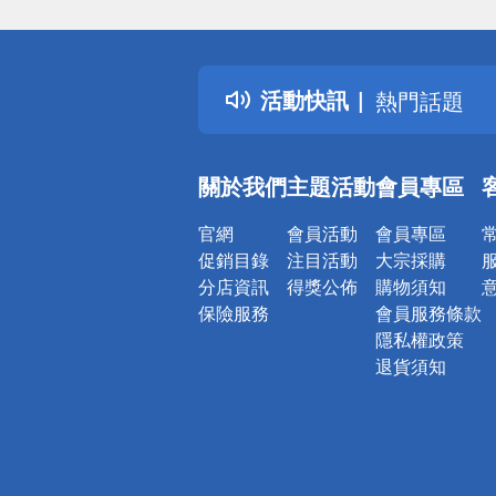
偏遠地區配
詐騙網頁！
得獎公告
活動快訊
熱門話題
銀行優惠
偏遠地區配
關於我們
主題活動
會員專區
詐騙網頁！
官網
會員活動
會員專區
促銷目錄
注目活動
大宗採購
分店資訊
得獎公佈
購物須知
保險服務
會員服務條款
隱私權政策
退貨須知