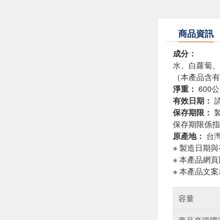
商品資訊
成分：
水、白蘿蔔、
（本產品含有
淨重：
600
有效日期：
保存期限：
製
保存期限係指
原產地：
台
※ 製造日期
※ 本產品網
※ 本產品文
容量