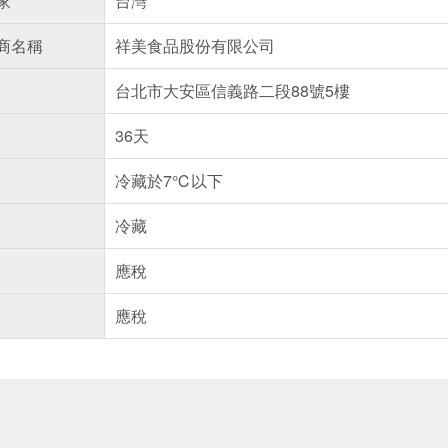
家
台灣
商名稱
祥美食品股份有限公司
台北市大安區信義路二段88號5樓
36天
冷藏於7℃以下
冷藏
應稅
應稅