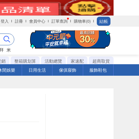
結帳
登入
註冊
會員中心
訂單查詢
購物車(0)
拜
米
促銷
整箱購划算
活動總覽
家速配
超商取貨
休閒娛樂
日用生活
傢俱寢飾
服飾鞋包