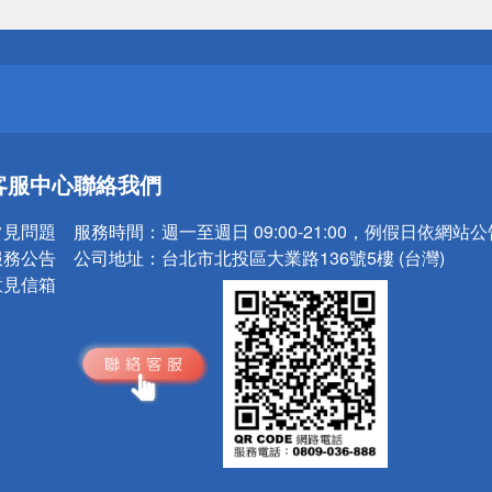
送
請小心！
送
客服中心
聯絡我們
請小心！
常見問題
服務時間：
週一至週日 09:00-21:00，例假日依網站
服務公告
公司地址：
台北市北投區大業路136號5樓 (台灣)
意見信箱