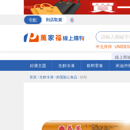
宅配
到店取貨
中元拜拜
UNIDES
罐頭
海苔
巧克力
線上商
好康主題
生鮮冷凍
飲料零食
米油沖
首頁
/ 生鮮冷凍
/ 奶蛋點心食品
/ 糕類