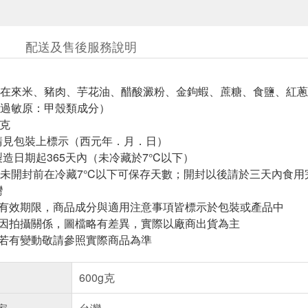
配送及售後服務說明
在來米、豬肉、芋花油、醋酸澱粉、金鉤蝦、蔗糖、食鹽、紅蔥
過敏原：甲殼類成分）
公克
請見包裝上標示（西元年．月．日）
造日期起365天內（未冷藏於7°C以下）
未開封前在冷藏7°C以下可保存天數；開封以後請於三天內食用
灣
與有效期限，商品成分與適用注意事項皆標示於包裝或產品中
頁因拍攝關係，圖檔略有差異，實際以廠商出貨為主
案若有變動敬請參照實際商品為準
600g克