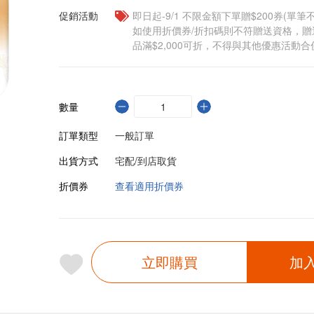
促銷活動
即日起-9/1 不限金額下單贈$200券(單
如使用折價券/折扣碼則不符贈送資格，
品滿$2,000可折，不得與其他優惠活動合
數量
訂單類型
一般訂單
出貨方式
宅配/到店取貨
折價券
查看適用折價券
立即購買
加