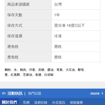
商品來源國家
台灣
保存天數
1年
保存方式
需冷凍-18度C以下
保存溫層
冷凍
應免稅
應稅
應免稅
應稅
麵粉、水、豬肉、洋蔥、蔗糖、醬油、青蔥、大豆油、酵母、
薑、紅蔥酥
、芝麻油、食鹽、白胡椒
偏遠地區配送
詐騙網頁！請小心！
得獎公告
活動快訊
more
熱門話題
銀行優惠
關於我們
官網
促銷目錄
分店資訊
保險服務
偏遠地區配送