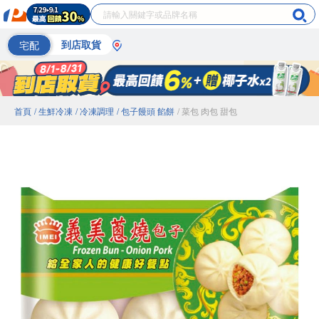
宅配
到店取貨
首頁
/ 生鮮冷凍
/ 冷凍調理
/ 包子饅頭 餡餅
/ 菜包 肉包 甜包