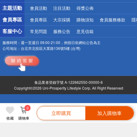
詐騙網頁！請小心！
主題活動
會員活動
注目活動
得獎公佈
會員專區
會員專區
大宗採購
購物須知
會員服務條款
隱
客服中心
常見問題
服務公告
意見信箱
服務時間：
週一至週日 09:00-21:00，例假日依網站公告為主
公司地址：
台北市北投區大業路136號5樓 (台灣)
食品業者登錄字號 A-122662550-00000-6
Copyright©2026 Uni-Prosperity Lifestyle Corp. All Right Reserved
0
立即購買
加入購物車
收藏
購物車