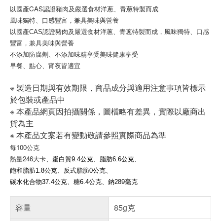
以國產CAS認證豬肉及嚴選食材洋蔥、青蔥特製而成
風味獨特、口感豐富，兼具美味與營養
以國產CAS認證豬肉及嚴選食材洋蔥、青蔥特製而成，風味獨特、口感
豐富，兼具美味與營養
不添加防腐劑、不添加味精享受美味健康享受
早餐、點心、宵夜皆適宜
※ 製造日期與有效期限，商品成分與適用注意事項皆標示
於包裝或產品中
※ 本產品網頁因拍攝關係，圖檔略有差異，實際以廠商出
貨為主
※ 本產品文案若有變動敬請參照實際商品為準
每100公克
熱量246大卡
、
蛋白質9.4公克、脂肪6.6公克、
飽和脂肪1.8公克、反式脂肪0公克、
碳水化合物37.4公克、糖6.4公克、鈉289毫克
容量
85g克