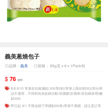
義美蔥燒包子
◎品牌：
義美
◎規格： 85g克 x 6 x 1Pack包
$
76
$85
8/8-8/10 單筆折扣後滿$2,000享9折(單筆上限折$500)(部分商
品不適用，不得與其他促銷活動/加價購/折價券/折扣碼併用)離
$2000
即日起-9/1 不限金額下單贈$200券(單筆不累贈，請注意訂單